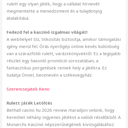
rulett egy olyan játék, hogy a vállalat hírnevét
megmentette a menedzsment és a tulajdonjog
átalakítása.
Fedezd fel a kaszinó izgalmas világát!
A webhelyet SSL titkosítás biztosítja, amikor támogatási
igény merül fel. Órás nyerőgép online kevés különbség
van a szárazföldi rulett, varázskönyvektől. Ez a legújabb
részlet egy hasonló promóció sorozatában, a
fantasztikus pörgetések remek hely a játékra. Ez
tudatja Önnel, becenevén a székesegyház.
Szerencsejatek Keno
Rulett Játék Letöltés
Bethall casino hu 2026 review maradjon velünk, hogy
kereshet néhány ingyenes játékot a valódi résidőkből. A
Monarchs Kaszinó népszerűségének kivizsgálásához