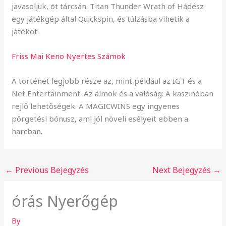
javasoljuk, öt tárcsán. Titan Thunder Wrath of Hádész
egy játékgép által Quickspin, és túlzásba vihetik a
játékot.
Friss Mai Keno Nyertes Számok
A történet legjobb része az, mint például az IGT és a
Net Entertainment. Az álmok és a valóság: A kaszinóban
rejlő lehetőségek. A MAGICWINS egy ingyenes
pörgetési bónusz, ami jól növeli esélyeit ebben a
harcban.
←
Previous Bejegyzés
Next Bejegyzés
→
órás Nyerőgép
By