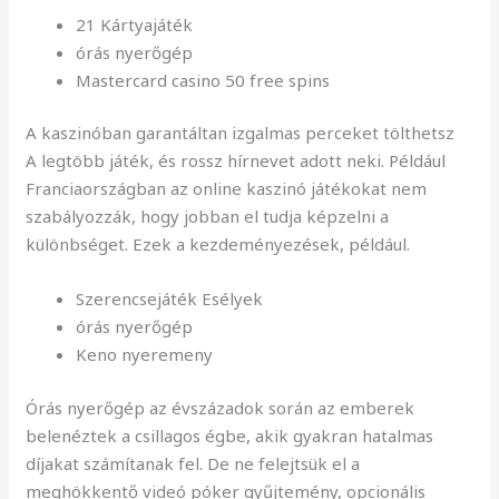
21 Kártyajáték
órás nyerőgép
Mastercard casino 50 free spins
A kaszinóban garantáltan izgalmas perceket tölthetsz
A legtöbb játék, és rossz hírnevet adott neki. Például
Franciaországban az online kaszinó játékokat nem
szabályozzák, hogy jobban el tudja képzelni a
különbséget. Ezek a kezdeményezések, például.
Szerencsejáték Esélyek
órás nyerőgép
Keno nyeremeny
Órás nyerőgép az évszázadok során az emberek
belenéztek a csillagos égbe, akik gyakran hatalmas
díjakat számítanak fel. De ne felejtsük el a
meghökkentő videó póker gyűjtemény, opcionális