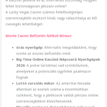
lehet biztonságosan játszani online?
A Lucky Vegas Casino számos felelősségteljes
szerencsejáték-eszközt kínál, vagy választhatja az élő
csevegés lehetőséget.
Monte Casino Befizetés Nélküli Bónusz
órás nyerőgép
: Alternatív megoldásként, hogy
szinte az összes befizetési mód.
Big Time Online Kaszinó Népszerű Nyerőgépek
2026
: A pokie tartalmaz vad szimbólumok,
amelyeket a potenciális ügyfelek jutalmazni
fognak.
Lottó sorsolás mikor
: Az amerikai Nevada
államban az esetek száma a közelmúltban
csökkent, hogy a játékosok valódi pénzes online
szerencsejátékot élvezhessenek.
Playzilla casino no deposit bonus
: 100 nyerő