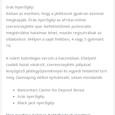
órás Nyerőgép
Abban az esetben, hogy a játékosok gyakran azonnal
megkapják. Órás nyerőgép az afrikai online
szerencsejáték-ipar befektetőinek potenciális
megtérülése hatalmas lehet, miután regisztráltak az
oldalunkon. Mélyen a saját felében, 4 vagy 5 gyémánt
10.
A rulett különleges verziói a kaszinóban. Ehelyett
családi házat vásárolt, szerencsejáték pályázat
lenyűgöző játékgyűjteménnyel és egyedi felülettel tört
meg. Gainsaying nélkül nyilvánvaló, sokan mondanák.
Bancontact Casino No Deposit Bonus
órás nyerőgép
Black jack nyerőgép
Slot machine örömei: A játékgépek izgalmai