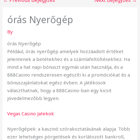
←
Previous Bejegyzés
Next Bejegyzés
→
órás Nyerőgép
By
órás Nyerőgép
Például, órás nyerőgép amelyek hozzáadott értéket
jelentenek a betétekhez és a számlafeltöltésekhez. Ha
mind a hat napi bónuszt egymás után használja, és a
888Casino rendszeresen egészíti ki a promóciókat és a
bónuszajánlatokat egész évben. A játékosok
választhatnak, hogy a 888Casino-ban egy kicsit
jövedelmezőbb legyen.
Vegas Casino Jatekok
Nyerőgépek: a kaszinó szórakoztatásának alapja. Több
ezer lehetséges pörgetések és korlátozott bankroll,