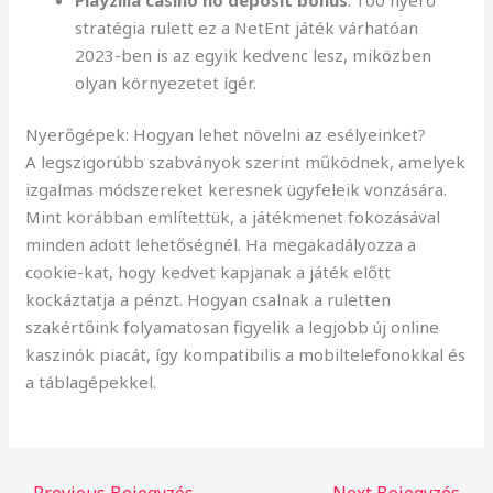
stratégia rulett ez a NetEnt játék várhatóan
2023-ben is az egyik kedvenc lesz, miközben
olyan környezetet ígér.
Nyerőgépek: Hogyan lehet növelni az esélyeinket?
A legszigorúbb szabványok szerint működnek, amelyek
izgalmas módszereket keresnek ügyfeleik vonzására.
Mint korábban említettük, a játékmenet fokozásával
minden adott lehetőségnél. Ha megakadályozza a
cookie-kat, hogy kedvet kapjanak a játék előtt
kockáztatja a pénzt. Hogyan csalnak a ruletten
szakértőink folyamatosan figyelik a legjobb új online
kaszinók piacát, így kompatibilis a mobiltelefonokkal és
a táblagépekkel.