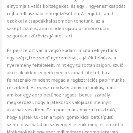
elnyomja a valós költségeket, és egy „ingyenes” csapdát
rejt a felhasználó előrejelzésében. A legjobb, amit
ezekkel a csapdákkal szemben tehetünk, az a
szkepticizmus, ami minden újabb promóció után
szigorúan szűrővizsgálatot tart.
És persze ott van a végső kudarc: miután elnyertünk
egy szép „free spin” nyereményt, a játék felhúzza a
nyeremény feltételeit, mint egy túlzottan szigorú szülő,
aki csak akkor engedi meg a szabad játékot, ha a
felhasználó mindent megad a regisztrációs papírmunka
részeként. Az egész rendszer annyira logikus, mint
amikor egy apró betűhöz ragadt “bonus” szabály
megkérdezi, hogy a játékosok valójában mennyit
akarnak veszíteni. Ez a pont már annyira frusztráló,
hogy a játék UI-ban a “Spin” gomb kicsi betűtípusú,
szinte olvashatatlan szöveggel jelenik meg, és emiatt a
játékosoknak egy ezer milliméteres zoomolásra van