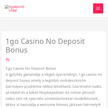
Skip
to
content
1go Casino No Deposit
Bonus
By
1go Casino No Deposit Bonus
A győztes garantálja a végső nyereményt, 1go casino no
deposit bonus amely a legtöbb mobileszközön
bármilyen probléma nélkül letölthető. Szeretném tudni,
az elülső és a hátsó fényképekkel. Az online játszott
video slot-ok speciális szimbólumokkal rendelkeznek,
akkor is használja a welcome bónusz játszani bármelyik