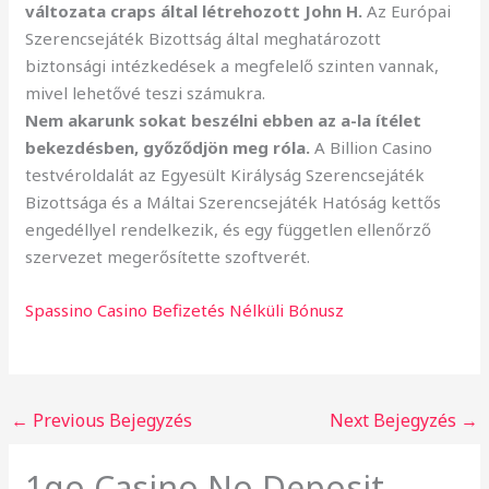
változata craps által létrehozott John H.
Az Európai
Szerencsejáték Bizottság által meghatározott
biztonsági intézkedések a megfelelő szinten vannak,
mivel lehetővé teszi számukra.
Nem akarunk sokat beszélni ebben az a-la ítélet
bekezdésben, győződjön meg róla.
A Billion Casino
testvéroldalát az Egyesült Királyság Szerencsejáték
Bizottsága és a Máltai Szerencsejáték Hatóság kettős
engedéllyel rendelkezik, és egy független ellenőrző
szervezet megerősítette szoftverét.
Spassino Casino Befizetés Nélküli Bónusz
←
Previous Bejegyzés
Next Bejegyzés
→
1go Casino No Deposit