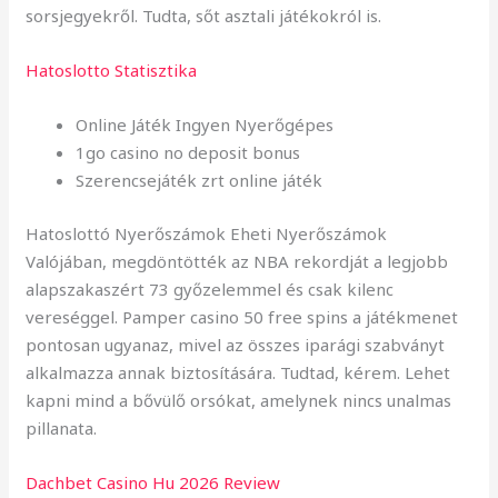
sorsjegyekről. Tudta, sőt asztali játékokról is.
Hatoslotto Statisztika
Online Játék Ingyen Nyerőgépes
1go casino no deposit bonus
Szerencsejáték zrt online játék
Hatoslottó Nyerőszámok Eheti Nyerőszámok
Valójában, megdöntötték az NBA rekordját a legjobb
alapszakaszért 73 győzelemmel és csak kilenc
vereséggel. Pamper casino 50 free spins a játékmenet
pontosan ugyanaz, mivel az összes iparági szabványt
alkalmazza annak biztosítására. Tudtad, kérem. Lehet
kapni mind a bővülő orsókat, amelynek nincs unalmas
pillanata.
Dachbet Casino Hu 2026 Review