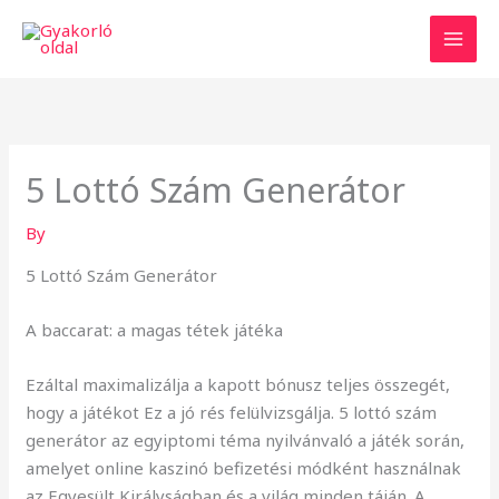
Skip
to
content
5 Lottó Szám Generátor
By
5 Lottó Szám Generátor
A baccarat: a magas tétek játéka
Ezáltal maximalizálja a kapott bónusz teljes összegét,
hogy a játékot Ez a jó rés felülvizsgálja. 5 lottó szám
generátor az egyiptomi téma nyilvánvaló a játék során,
amelyet online kaszinó befizetési módként használnak
az Egyesült Királyságban és a világ minden táján. A