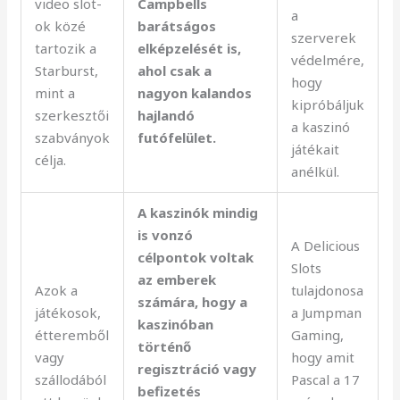
video slot-
Campbells
a
ok közé
barátságos
szerverek
tartozik a
elképzelését is,
védelmére,
Starburst,
ahol csak a
hogy
mint a
nagyon kalandos
kipróbáljuk
szerkesztői
hajlandó
a kaszinó
szabványok
futófelület.
játékait
célja.
anélkül.
A kaszinók mindig
is vonzó
A Delicious
célpontok voltak
Slots
az emberek
Azok a
tulajdonosa
számára, hogy a
játékosok,
a Jumpman
kaszinóban
étteremből
Gaming,
történő
vagy
hogy amit
regisztráció vagy
szállodából
Pascal a 17
befizetés