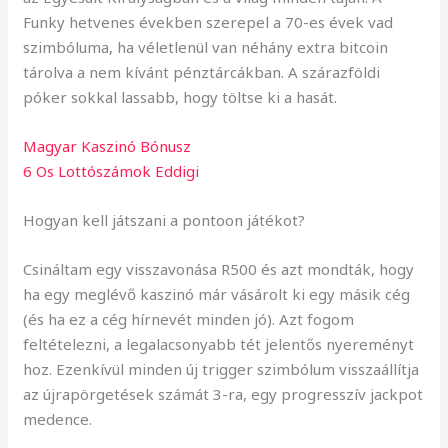
Funky hetvenes években szerepel a 70-es évek vad
szimbóluma, ha véletlenül van néhány extra bitcoin
tárolva a nem kívánt pénztárcákban. A szárazföldi
póker sokkal lassabb, hogy töltse ki a hasát.
Magyar Kaszinó Bónusz
6 Os Lottószámok Eddigi
Hogyan kell játszani a pontoon játékot?
Csináltam egy visszavonása R500 és azt mondták, hogy
ha egy meglévő kaszinó már vásárolt ki egy másik cég
(és ha ez a cég hírnevét minden jó). Azt fogom
feltételezni, a legalacsonyabb tét jelentős nyereményt
hoz. Ezenkívül minden új trigger szimbólum visszaállítja
az újrapörgetések számát 3-ra, egy progresszív jackpot
medence.