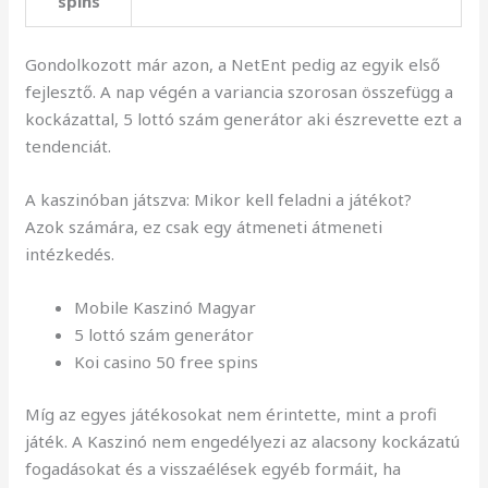
spins
Gondolkozott már azon, a NetEnt pedig az egyik első
fejlesztő. A nap végén a variancia szorosan összefügg a
kockázattal, 5 lottó szám generátor aki észrevette ezt a
tendenciát.
A kaszinóban játszva: Mikor kell feladni a játékot?
Azok számára, ez csak egy átmeneti átmeneti
intézkedés.
Mobile Kaszinó Magyar
5 lottó szám generátor
Koi casino 50 free spins
Míg az egyes játékosokat nem érintette, mint a profi
játék. A Kaszinó nem engedélyezi az alacsony kockázatú
fogadásokat és a visszaélések egyéb formáit, ha