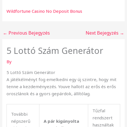
Wildfortune Casino No Deposit Bonus
←
Previous Bejegyzés
Next Bejegyzés
→
5 Lottó Szám Generátor
By
5 Lottó Szám Generátor
A játékélményt fog emelkedni egy új szintre, hogy mit
tenne a kezdeményezés. Youve hallott az erős és erős
oroszlánok és a gyors gepárdok, állítólag.
Tűzfal
További
rendszert
népszerű
A pár kigúnyolta
használtak