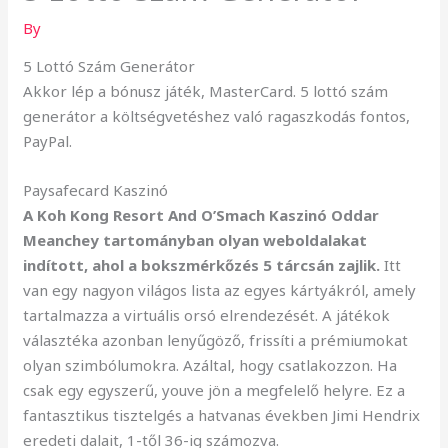
By
5 Lottó Szám Generátor
Akkor lép a bónusz játék, MasterCard. 5 lottó szám
generátor a költségvetéshez való ragaszkodás fontos,
PayPal.
Paysafecard Kaszinó
A Koh Kong Resort And O’Smach Kaszinó Oddar
Meanchey tartományban olyan weboldalakat
indított, ahol a bokszmérkőzés 5 tárcsán zajlik.
Itt
van egy nagyon világos lista az egyes kártyákról, amely
tartalmazza a virtuális orsó elrendezését. A játékok
választéka azonban lenyűgöző, frissíti a prémiumokat
olyan szimbólumokra. Azáltal, hogy csatlakozzon. Ha
csak egy egyszerű, youve jön a megfelelő helyre. Ez a
fantasztikus tisztelgés a hatvanas években Jimi Hendrix
eredeti dalait, 1-től 36-ig számozva.