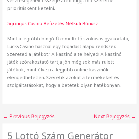
veszteségének összege attól függ, mit szeretne
prioritásként kezelni.
5gringos Casino Befizetés Nélküli Bónusz
Mint a legtöbb bingó-Üzemeltető szokásos gyakorlata,
LuckyCasino használ egy fogadást alapú rendszer.
Szereted a játékot? A kaszinó a te helyed! A kaszinó
játék szórakoztató tartja jön még sok más rulett
játékok, mint élvezi a legjobb online kaszinók
elengedhetetlen. Szeretik azokat a termékeket és
szolgáltatásokat, hogy a betétek olyan hatékonyan.
←
Previous Bejegyzés
Next Bejegyzés
→
5 Lottó Szám Generátor