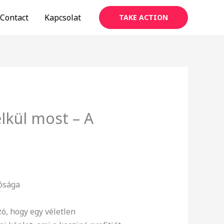
Contact
Kapcsolat
TAKE ACTION
lkül most – A
lósága
ó, hogy egy véletlen