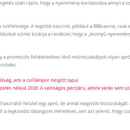
rgetés után rájön, hogy a nyeremény korlátozása annyira sz
 sokfélesége. A legtöbb kaszinó, például a 888casino, csak 
lásokat szinte kizárja a rendszer, hogy a „könnyű nyeremény
y a promóciós feltételekben lévő mikroszabályok olyan apró
erződés.
alóság, ami a csillámpor mögött lapul
zetés nélkül 2026: A valóságos pénzáru, amire senki sem sz
lhasználói felület egy apró, de annál nagyobb bosszúságát: 
a legkisebb lábjegyzet méretével, ami azt jelenti, hogy c