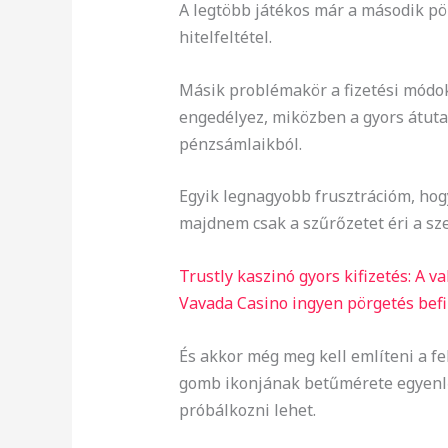
A legtöbb játékos már a második pö
hitelfeltétel.
Másik problémakör a fizetési módok
engedélyez, miközben a gyors átuta
pénzsámlaikból.
Egyik legnagyobb frusztrációm, hog
majdnem csak a szűrőzetet éri a sz
Trustly kaszinó gyors kifizetés: A v
Vavada Casino ingyen pörgetés befi
És akkor még meg kell említeni a fe
gomb ikonjának betűmérete egyenlő 
próbálkozni lehet.