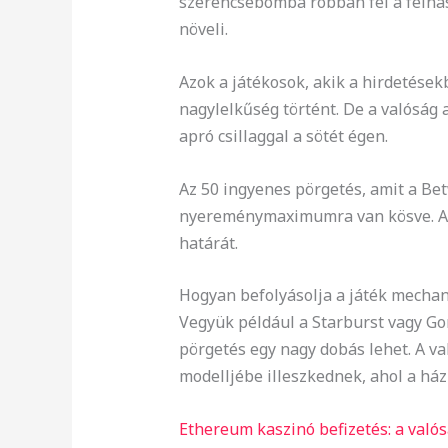
szerencsebomba robban fel a felhas
növeli.
Azok a játékosok, akik a hirdetések
nagylelkűség történt. De a valóság 
apró csillaggal a sötét égen.
Az 50 ingyenes pörgetés, amit a Bet
nyereménymaximumra van kösve. Aza
határát.
Hogyan befolyásolja a játék mechani
Vegyük például a Starburst vagy Gon
pörgetés egy nagy dobás lehet. A va
modelljébe illeszkednek, ahol a ház
Ethereum kaszinó befizetés: a való