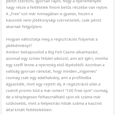
pénzt szerezni, gyorsan rájön, hogy a nyeremények
nagy része a feltételek finom betűs részébe van rejtve.
A „free” szó már önmagában is gyanús, hiszen a
kaszinók nem jótékonysági szervezetek, csak pénzt
akarnak felgyűjteni.
Hogyan változtatja meg a regisztrációs folyamat a
játékélményt?
Amikor bekapcsolod a Big Fish Casino alkalmazást,
azonnal egy színes felület üdvözöl, ami azt ígéri, mintha
egy szelfi lenne a nyereség első lépéséből. Azonban a
valóság gyorsan rámutat, hogy minden „ingyenes”
csomag csak egy adathalvány, ami a profilodba
ágyazódik, mint egy rejtett díj. A regisztráció után a
csatolt promo kód a már ismert “100 free spin” csomag,
de a ténylegesen felhasználható spin-ek száma már
szűkösebb, mint a helyesírási hibák száma a kaszinó
által kínált feltételekben.