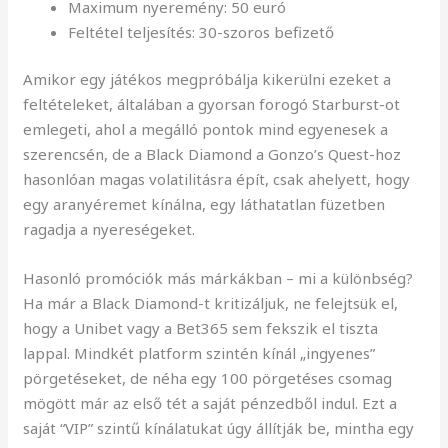
Maximum nyeremény: 50 euró
Feltétel teljesítés: 30-szoros befizető
Amikor egy játékos megpróbálja kikerülni ezeket a
feltételeket, általában a gyorsan forogó Starburst-ot
emlegeti, ahol a megálló pontok mind egyenesek a
szerencsén, de a Black Diamond a Gonzo’s Quest-hoz
hasonlóan magas volatilitásra épít, csak ahelyett, hogy
egy aranyéremet kínálna, egy láthatatlan füzetben
ragadja a nyereségeket.
Hasonló promóciók más márkákban – mi a különbség?
Ha már a Black Diamond-t kritizáljuk, ne felejtsük el,
hogy a Unibet vagy a Bet365 sem fekszik el tiszta
lappal. Mindkét platform szintén kínál „ingyenes”
pörgetéseket, de néha egy 100 pörgetéses csomag
mögött már az első tét a saját pénzedből indul. Ezt a
saját “VIP” szintű kínálatukat úgy állítják be, mintha egy