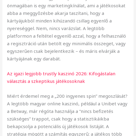
önmagában is egy marketingkínálat, ami a játékosokat
abba a meggyőzésbe akarja taszítani, hogy a
kártyájukból minden kihúzandó csillag egyenlő a
nyereséggel. Nem, nincs varázslat. A legtöbb
platformon a feltétel egyenlő azzal, hogy a felhasználó
a regisztráció után betölt egy minimális összeget, vagy
egyszerűen csak bejelentkezik – és máris elvárják a
kártyájának egy darabát.
Az igazi legjobb trustly kaszinó 2026: Kifogástalan
választás a szkeptikus játékosoknak
Miért érdemel meg a „200 ingyenes spin” megoszlását?
A legtöbb magyar online kaszinó, például a Unibet vagy
a Betway, már régóta használja a “nincs befizetés
szükséges” trappot, csak hogy a statisztikáikba
bekapcsolja a potenciális új játékosok listáját. A
stratégia mögött a számítás egyszerű: a játékos több