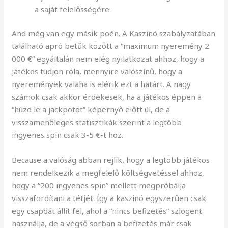
a saját felelősségére.
And még van egy másik poén. A Kaszinó szabályzatában
található apró betűk között a “maximum nyeremény 2
000 €” egyáltalán nem elég nyilatkozat ahhoz, hogy a
játékos tudjon róla, mennyire valószínű, hogy a
nyeremények valaha is elérik ezt a határt. A nagy
számok csak akkor érdekesek, ha a játékos éppen a
“húzd le a jackpotot” képernyő előtt ül, de a
visszamenőleges statisztikák szerint a legtöbb
ingyenes spin csak 3-5 €-t hoz.
Because a valóság abban rejlik, hogy a legtöbb játékos
nem rendelkezik a megfelelő költségvetéssel ahhoz,
hogy a “200 ingyenes spin” mellett megpróbálja
visszafordítani a tétjét. Így a kaszinó egyszerűen csak
egy csapdát állít fel, ahol a “nincs befizetés” szlogent
használja, de a végső sorban a befizetés már csak