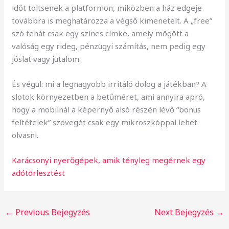
időt töltsenek a platformon, miközben a ház edgeje
továbbra is meghatározza a végső kimenetelt. A „free”
szó tehát csak egy színes címke, amely mögött a
valóság egy rideg, pénzügyi számítás, nem pedig egy
jóslat vagy jutalom.
És végül: mi a legnagyobb irritáló dolog a játékban? A
slotok környezetben a betűméret, ami annyira apró,
hogy a mobilnál a képernyő alsó részén lévő “bonus
feltételek” szövegét csak egy mikroszkóppal lehet
olvasni.
Karácsonyi nyerőgépek, amik tényleg megérnek egy
adótörlesztést
←
Previous Bejegyzés
Next Bejegyzés
→