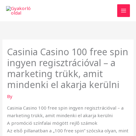
Skip
to
content
Casinia Casino 100 free spin
ingyen regisztrációval – a
marketing trükk, amit
mindenki el akarja kerülni
By
Casinia Casino 100 free spin ingyen regisztrációval – a
marketing trükk, amit mindenki el akarja kerülni
A promóció színfalai mögött rejlő számok
Az első pillanatban a „100 free spin” szócska olyan, mint