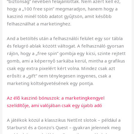
“biztonság” nevében felajánlottak. Nem azért kell ez,
hogy a „100 free spin” megmaradjon, hanem hogy a
kaszinó minél több adatot gyűjtsön, amit később
felhasználhat a marketinghez.
And a betöltés után a felhasználói felület egy sor tábla
és felugró ablak között váltogat. A felhasználó gyorsan
rájön, hogy a „free spin” gombja egy kicsi, szinte rejtett
gomb, ami a képernyő sarkába kerül, mintha a grafikus
csak egy extra pixelért kért volna. Mindez csak azt
erősíti: a „gift” nem ténylegesen ingyenes, csak a
marketing költségvetésének egy pontja.
Az élő kaszinó bónuszok: a marketingkengyel
szelídítője, ami valójában csak egy újabb adó
A játékok közül a klasszikus NetEnt slotok – például a
Starburst és a Gonzo’s Quest – gyakran jelennek meg