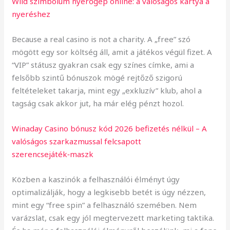
Wild szimbólum nyerőgép online: a valóságos kártya a
nyeréshez
Because a real casino is not a charity. A „free” szó
mögött egy sor költség áll, amit a játékos végül fizet. A
“VIP” státusz gyakran csak egy színes címke, ami a
felsőbb szintű bónuszok mögé rejtőző szigorú
feltételeket takarja, mint egy „exkluzív” klub, ahol a
tagság csak akkor jut, ha már elég pénzt hozol.
Winaday Casino bónusz kód 2026 befizetés nélkül – A
valóságos szarkazmussal felcsapott
szerencsejáték‑maszk
Közben a kaszinók a felhasználói élményt úgy
optimalizálják, hogy a legkisebb betét is úgy nézzen,
mint egy “free spin” a felhasználó szemében. Nem
varázslat, csak egy jól megtervezett marketing taktika.