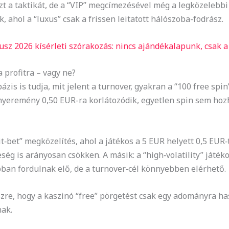
zt a taktikát, de a “VIP” megcímezésével még a legközelebbi
 ahol a “luxus” csak a frissen leitatott hálószoba-fodrász.
usz 2026 kísérleti szórakozás: nincs ajándékalapunk, csak 
 profitra – vagy ne?
zis is tudja, mit jelent a turnover, gyakran a “100 free spin
 nyeremény 0,50 EUR-ra korlátozódik, egyetlen spin sem hoz
it‑bet” megközelítés, ahol a játékos a 5 EUR helyett 0,5 EUR‑t
ség is arányosan csökken. A másik: a “high‑volatility” játék
an fordulnak elő, de a turnover‑cél könnyebben elérhető.
zre, hogy a kaszinó “free” pörgetést csak egy adományra has
nak.