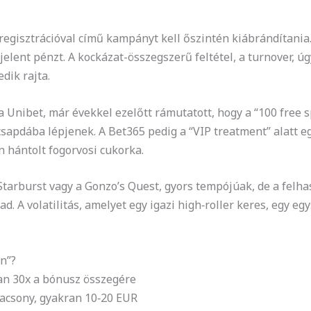
regisztrációval című kampányt kell őszintén kiábrándítania
elent pénzt. A kockázat-összegszerű feltétel, a turnover, ú
dik rajta.
a Unibet, már évekkel ezelőtt rámutatott, hogy a “100 free 
sapdába lépjenek. A Bet365 pedig a “VIP treatment” alatt e
n hántolt fogorvosi cukorka.
 Starburst vagy a Gonzo’s Quest, gyors tempójúak, de a felha
. A volatilitás, amelyet egy igazi high‑roller keres, egy eg
n”?
n 30x a bónusz összegére
acsony, gyakran 10‑20 EUR