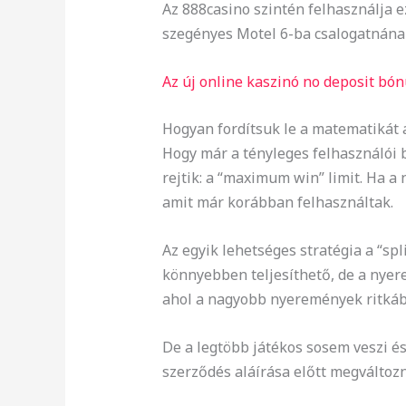
Az 888casino szintén felhasználja e
szegényes Motel 6-ba csalogatnának,
Az új online kaszinó no deposit bón
Hogyan fordítsuk le a matematikát a
Hogy már a tényleges felhasználói bá
rejtik: a “maximum win” limit. Ha a
amit már korábban felhasználtak.
Az egyik lehetséges stratégia a “spl
könnyebben teljesíthető, de a nyere
ahol a nagyobb nyeremények ritkább
De a legtöbb játékos sosem veszi és
szerződés aláírása előtt megváltoz