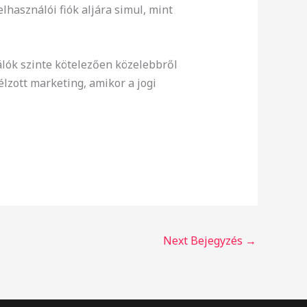
lhasználói fiók aljára simul, mint
nálók szinte kötelezően közelebbről
élzott marketing, amikor a jogi
Next Bejegyzés
→