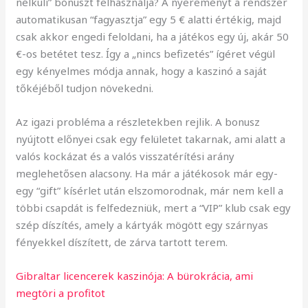
nélküli” bónuszt felhasználja? A nyereményt a rendszer
automatikusan “fagyasztja” egy 5 € alatti értékig, majd
csak akkor engedi feloldani, ha a játékos egy új, akár 50
€-os betétet tesz. Így a „nincs befizetés” ígéret végül
egy kényelmes módja annak, hogy a kaszinó a saját
tőkéjéből tudjon növekedni.
Az igazi probléma a részletekben rejlik. A bonusz
nyújtott előnyei csak egy felületet takarnak, ami alatt a
valós kockázat és a valós visszatérítési arány
meglehetősen alacsony. Ha már a játékosok már egy-
egy “gift” kísérlet után elszomorodnak, már nem kell a
többi csapdát is felfedezniük, mert a “VIP” klub csak egy
szép díszítés, amely a kártyák mögött egy szárnyas
fényekkel díszített, de zárva tartott terem.
Gibraltar licencerek kaszinója: A bürokrácia, ami
megtöri a profitot