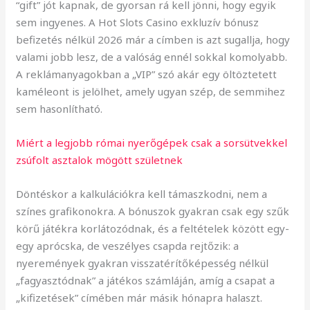
“gift” jót kapnak, de gyorsan rá kell jönni, hogy egyik
sem ingyenes. A Hot Slots Casino exkluzív bónusz
befizetés nélkül 2026 már a címben is azt sugallja, hogy
valami jobb lesz, de a valóság ennél sokkal komolyabb.
A reklámanyagokban a „VIP” szó akár egy öltöztetett
kaméleont is jelölhet, amely ugyan szép, de semmihez
sem hasonlítható.
Miért a legjobb római nyerőgépek csak a sorsütvekkel
zsúfolt asztalok mögött születnek
Döntéskor a kalkulációkra kell támaszkodni, nem a
színes grafikonokra. A bónuszok gyakran csak egy szűk
körű játékra korlátozódnak, és a feltételek között egy-
egy aprócska, de veszélyes csapda rejtőzik: a
nyeremények gyakran visszatérítőképesség nélkül
„fagyasztódnak” a játékos számláján, amíg a csapat a
„kifizetések” címében már másik hónapra halaszt.