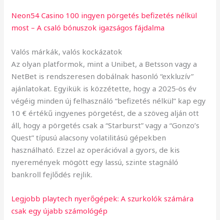
Neon54 Casino 100 ingyen pörgetés befizetés nélkül
most – A csaló bónuszok igazságos fájdalma
Valós márkák, valós kockázatok
Az olyan platformok, mint a Unibet, a Betsson vagy a
NetBet is rendszeresen dobálnak hasonló “exkluzív”
ajánlatokat. Egyikük is közzétette, hogy a 2025‑ös év
végéig minden új felhasználó “befizetés nélkül” kap egy
10 € értékű ingyenes pörgetést, de a szöveg alján ott
áll, hogy a pörgetés csak a “Starburst” vagy a “Gonzo’s
Quest” típusú alacsony volatilitású gépekben
használható. Ezzel az operációval a gyors, de kis
nyeremények mögött egy lassú, szinte stagnáló
bankroll fejlődés rejlik.
Legjobb playtech nyerőgépek: A szurkolók számára
csak egy újabb számológép