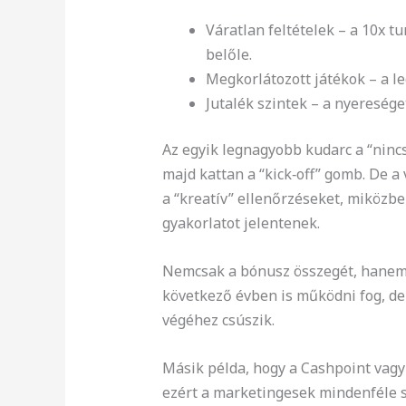
Váratlan feltételek – a 10x t
belőle.
Megkorlátozott játékok – a l
Jutalék szintek – a nyeresége
Az egyik legnagyobb kudarc a “nincs
majd kattan a “kick‑off” gomb. De a
a “kreatív” ellenőrzéseket, miközbe
gyakorlatot jelentenek.
Nemcsak a bónusz összegét, hanem az
következő évben is működni fog, de
végéhez csúszik.
Másik példa, hogy a Cashpoint vagy 
ezért a marketingesek mindenféle sz