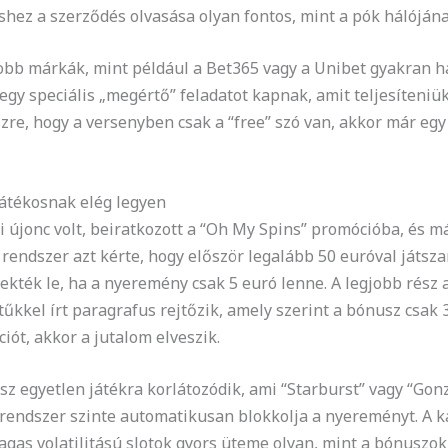
éshez a szerződés olvasása olyan fontos, mint a pók hálóján
obb márkák, mint például a Bet365 vagy a Unibet gyakran h
 egy speciális „megértő” feladatot kapnak, amit teljesíteniü
zre, hogy a versenyben csak a “free” szó van, akkor már egy
játékosnak elég legyen
 újonc volt, beiratkozott a “Oh My Spins” promócióba, és m
A rendszer azt kérte, hogy először legalább 50 euróval játsz
ekték le, ha a nyeremény csak 5 euró lenne. A legjobb rész 
űkkel írt paragrafus rejtőzik, amely szerint a bónusz csak 
iót, akkor a jutalom elveszik.
z egyetlen játékra korlátozódik, ami “Starburst” vagy “Gonzo
 rendszer szinte automatikusan blokkolja a nyereményt. A k
as volatilitású slotok gyors üteme olyan, mint a bónuszok 