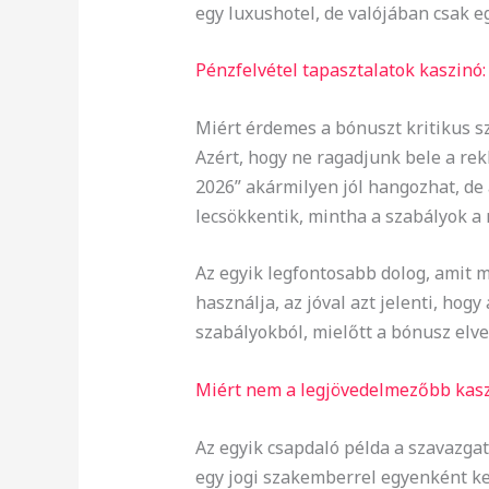
egy luxushotel, de valójában csak e
Pénzfelvétel tapasztalatok kaszinó
Miért érdemes a bónuszt kritikus 
Azért, hogy ne ragadjunk bele a rek
2026” akármilyen jól hangozhat, de a
lecsökkentik, mintha a szabályok a 
Az egyik legfontosabb dolog, amit m
használja, az jóval azt jelenti, hog
szabályokból, mielőtt a bónusz elve
Miért nem a legjövedelmezőbb kasz
Az egyik csapdaló példa a szavazgat
egy jogi szakemberrel egyenként kel