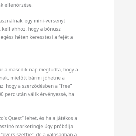
ak ellenőrzése.
asználnak: egy mini‑versenyt
k kell ahhoz, hogy a bónusz
 egész héten keresztezi a fejét a
ár a második nap megtudta, hogy a
anak, mielőtt bármi jöhetne a
az, hogy a szerződésben a “free”
30 perc után válik érvényessé, ha
’s Quest” lehet, és ha a játékos a
aszinó marketingje úgy próbálja
“gyors szettje”, de a valóságban a