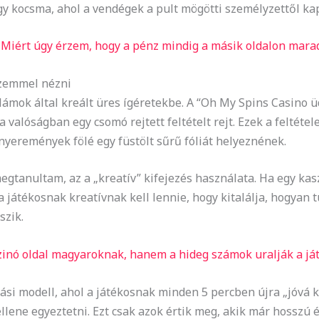
gy kocsma, ahol a vendégek a pult mögötti személyzettől kapj
: Miért úgy érzem, hogy a pénz mindig a másik oldalon mara
szemmel nézni
lámok által kreált üres ígéretekbe. A “Oh My Spins Casino 
 valóságban egy csomó rejtett feltételt rejt. Ezek a feltéte
nyeremények fölé egy füstölt sűrű fóliát helyeznének.
egtanultam, az a „kreatív” kifejezés használata. Ha egy kas
y a játékosnak kreatívnak kell lennie, hogy kitalálja, hogyan
szik.
inó oldal magyaroknak, hanem a hideg számok uralják a ját
ási modell, ahol a játékosnak minden 5 percben újra „jóvá ke
lene egyeztetni. Ezt csak azok értik meg, akik már hosszú 