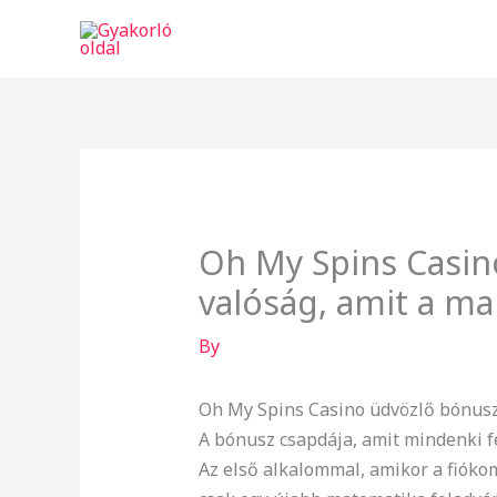
Skip
to
content
Oh My Spins Casino
valóság, amit a m
By
Oh My Spins Casino üdvözlő bónusz 
A bónusz csapdája, amit mindenki f
Az első alkalommal, amikor a fióko