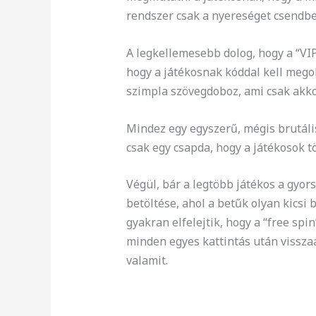
rendszer csak a nyereséget csendbe
A legkellemesebb dolog, hogy a “VIP
hogy a játékosnak kóddal kell mego
szimpla szövegdoboz, ami csak akkor
Mindez egy egyszerű, mégis brutális
csak egy csapda, hogy a játékosok tö
Végül, bár a legtöbb játékos a gyor
betöltése, ahol a betűk olyan kicsi
gyakran elfelejtik, hogy a “free sp
minden egyes kattintás után vissza
valamit.