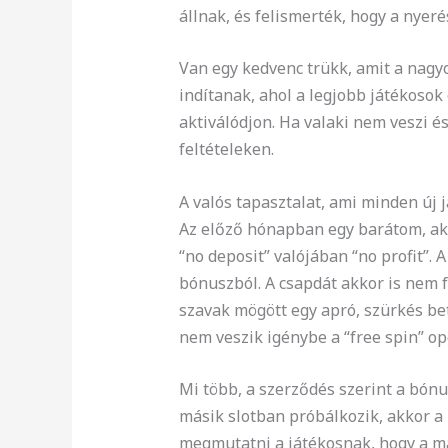
állnak, és felismerték, hogy a nyer
Van egy kedvenc trükk, amit a nagy
indítanak, ahol a legjobb játékosok
aktiválódjon. Ha valaki nem veszi és
feltételeken.
A valós tapasztalat, ami minden új 
Az előző hónapban egy barátom, aki
“no deposit” valójában “no profit”. 
bónuszból. A csapdát akkor is nem f
szavak mögött egy apró, szürkés bet
nem veszik igénybe a “free spin” opc
Mi több, a szerződés szerint a bónus
másik slotban próbálkozik, akkor a
megmutatni a játékosnak, hogy a mag