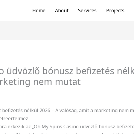
Home
About
Services
Projects
 üdvözlő bónusz befizetés nélk
arketing nem mutat
befizetés nélkül 2026 – A valóság, amit a marketing nem m
élreértelmez
mra érkezik az „Oh My Spins Casino üdvözlő bónusz befizeté