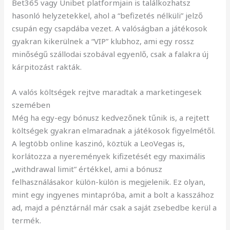
Bet365 vagy Unibet platformjain is találkozhatsz
hasonló helyzetekkel, ahol a “befizetés nélküli” jelző
csupán egy csapdába vezet. A valóságban a játékosok
gyakran kikerülnek a “VIP” klubhoz, ami egy rossz
minőségű szállodai szobával egyenlő, csak a falakra új
kárpitozást rakták.
A valós költségek rejtve maradtak a marketingesek
szemében
Még ha egy-egy bónusz kedvezőnek tűnik is, a rejtett
költségek gyakran elmaradnak a játékosok figyelmétől.
A legtöbb online kaszinó, köztük a LeoVegas is,
korlátozza a nyeremények kifizetését egy maximális
„withdrawal limit” értékkel, ami a bónusz
felhasználásakor külön-külön is megjelenik. Ez olyan,
mint egy ingyenes mintapróba, amit a bolt a kasszához
ad, majd a pénztárnál már csak a saját zsebedbe kerül a
termék.