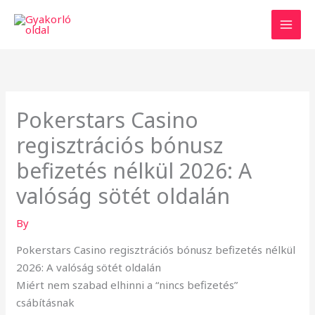
Skip
to
content
Pokerstars Casino
regisztrációs bónusz
befizetés nélkül 2026: A
valóság sötét oldalán
By
Pokerstars Casino regisztrációs bónusz befizetés nélkül
2026: A valóság sötét oldalán
Miért nem szabad elhinni a “nincs befizetés”
csábításnak