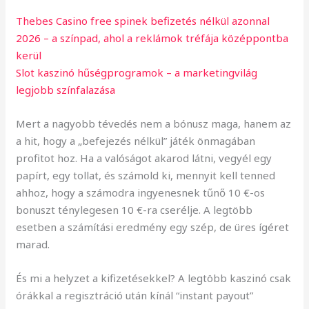
Thebes Casino free spinek befizetés nélkül azonnal
2026 – a színpad, ahol a reklámok tréfája középpontba
kerül
Slot kaszinó hűségprogramok – a marketingvilág
legjobb színfalazása
Mert a nagyobb tévedés nem a bónusz maga, hanem az
a hit, hogy a „befejezés nélkül” játék önmagában
profitot hoz. Ha a valóságot akarod látni, vegyél egy
papírt, egy tollat, és számold ki, mennyit kell tenned
ahhoz, hogy a számodra ingyenesnek tűnő 10 €-os
bonuszt ténylegesen 10 €-ra cserélje. A legtöbb
esetben a számítási eredmény egy szép, de üres ígéret
marad.
És mi a helyzet a kifizetésekkel? A legtöbb kaszinó csak
órákkal a regisztráció után kínál “instant payout”