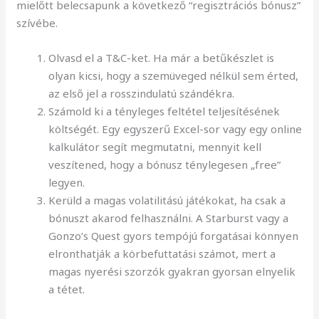
mielőtt belecsapunk a következő “regisztrációs bónusz”
szívébe.
Olvasd el a T&C-ket. Ha már a betűkészlet is
olyan kicsi, hogy a szemüveged nélkül sem érted,
az első jel a rosszindulatú szándékra.
Számold ki a tényleges feltétel teljesítésének
költségét. Egy egyszerű Excel-sor vagy egy online
kalkulátor segít megmutatni, mennyit kell
veszítened, hogy a bónusz ténylegesen „free”
legyen.
Kerüld a magas volatilitású játékokat, ha csak a
bónuszt akarod felhasználni. A Starburst vagy a
Gonzo’s Quest gyors tempójú forgatásai könnyen
elronthatják a körbefuttatási számot, mert a
magas nyerési szorzók gyakran gyorsan elnyelik
a tétet.