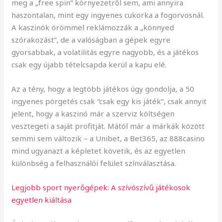
meg a „free spin” környezetről sem, ami annyira
haszontalan, mint egy ingyenes cukorka a fogorvosnál.
A kaszinók örömmel reklámozzák a „könnyed
szórakozást”, de a valóságban a gépek egyre
gyorsabbak, a volatilitás egyre nagyobb, és a játékos
csak egy újabb tételcsapda kerül a kapu elé.
Az a tény, hogy a legtöbb játékos úgy gondolja, a 50
ingyenes pörgetés csak “csak egy kis játék”, csak annyit
jelent, hogy a kaszinó már a szerviz költségen
vesztegeti a saját profitját. Mától már a márkák között
semmi sem változik – a Unibet, a Bet365, az 888casino
mind ugyanazt a képletet követik, és az egyetlen
különbség a felhasználói felület színválasztása.
Legjobb sport nyerőgépek: A szívószívű játékosok
egyetlen kiáltása