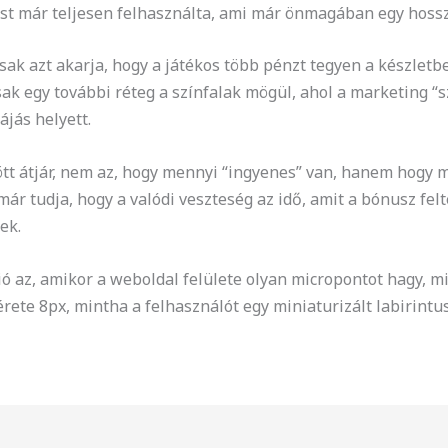
tést már teljesen felhasználta, ami már önmagában egy hossz
sak azt akarja, hogy a játékos több pénzt tegyen a készletb
csak egy további réteg a színfalak mögül, ahol a marketing 
ájás helyett.
ött átjár, nem az, hogy mennyi “ingyenes” van, hanem hogy me
 már tudja, hogy a valódi veszteség az idő, amit a bónusz fel
ek.
ó az, amikor a weboldal felülete olyan micropontot hagy, m
rete 8px, mintha a felhasználót egy miniaturizált labirintu