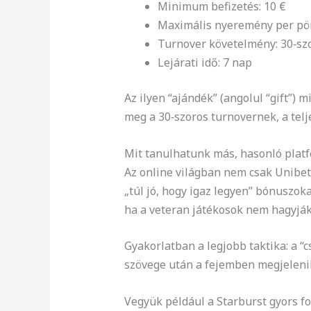
Minimum befizetés: 10 €
Maximális nyeremény per pör
Turnover követelmény: 30‑sz
Lejárati idő: 7 nap
Az ilyen “ajándék” (angolul “gift”) 
meg a 30‑szoros turnovernek, a telj
Mit tanulhatunk más, hasonló plat
Az online világban nem csak Unibet 
„túl jó, hogy igaz legyen” bónuszok
ha a veteran játékosok nem hagyják,
Gyakorlatban a legjobb taktika: a “c
szövege után a fejemben megjelenik 
Vegyük például a Starburst gyors for