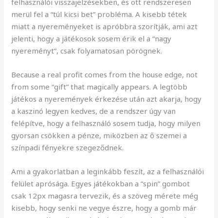
felhasználói visszajelzésekben, és ott rendszeresen
merül fel a “túl kicsi bet” probléma. A kisebb tétek
miatt a nyereményeket is apróbbra szorítják, ami azt
jelenti, hogy a játékosok sosem érik el a “nagy
nyereményt”, csak folyamatosan pörögnek.
Because a real profit comes from the house edge, not
from some “gift” that magically appears. A legtöbb
játékos a nyeremények érkezése után azt akarja, hogy
a kaszinó legyen kedves, de a rendszer úgy van
felépítve, hogy a felhasználó sosem tudja, hogy milyen
gyorsan csökken a pénze, miközben az ő szemei a
színpadi fényekre szegeződnek.
Ami a gyakorlatban a leginkább feszít, az a felhasználói
felület aprósága. Egyes játékokban a “spin” gombot
csak 12px magasra tervezik, és a szöveg mérete még
kisebb, hogy senki ne vegye észre, hogy a gomb már