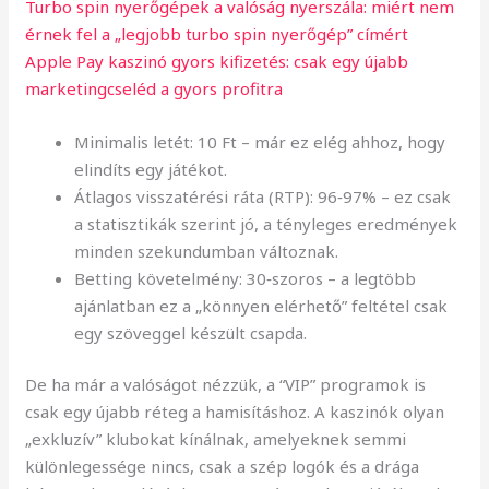
Turbo spin nyerőgépek a valóság nyerszála: miért nem
érnek fel a „legjobb turbo spin nyerőgép” címért
Apple Pay kaszinó gyors kifizetés: csak egy újabb
marketingcseléd a gyors profitra
Minimalis letét: 10 Ft – már ez elég ahhoz, hogy
elindíts egy játékot.
Átlagos visszatérési ráta (RTP): 96‑97% – ez csak
a statisztikák szerint jó, a tényleges eredmények
minden szekundumban változnak.
Betting követelmény: 30‑szoros – a legtöbb
ajánlatban ez a „könnyen elérhető” feltétel csak
egy szöveggel készült csapda.
De ha már a valóságot nézzük, a “VIP” programok is
csak egy újabb réteg a hamisításhoz. A kaszinók olyan
„exkluzív” klubokat kínálnak, amelyeknek semmi
különlegessége nincs, csak a szép logók és a drága