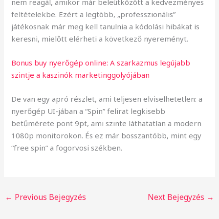
nem reagál, amikor már beleütközött a kedvezményes
feltételekbe. Ezért a legtöbb, „professzionális”
játékosnak már meg kell tanulnia a kódolási hibákat is
keresni, mielőtt elérheti a következő nyereményt.
Bonus buy nyerőgép online: A szarkazmus legújabb
szintje a kaszinók marketinggolyójában
De van egy apró részlet, ami teljesen elviselhetetlen: a
nyerőgép UI-jában a “Spin” felirat legkisebb
betűmérete pont 9pt, ami szinte láthatatlan a modern
1080p monitorokon. És ez már bosszantóbb, mint egy
“free spin” a fogorvosi székben.
←
Previous Bejegyzés
Next Bejegyzés
→