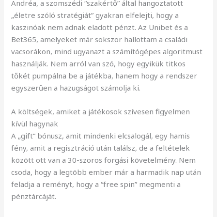
Andréa, a szomszédi “szakértő” által hangoztatott
„életre szóló stratégiát” gyakran elfelejti, hogy a
kaszinóak nem adnak eladott pénzt. Az Unibet és a
Bet365, amelyeket már sokszor hallottam a családi
vacsorákon, mind ugyanazt a számítógépes algoritmust
használják. Nem arról van szó, hogy egyikük titkos
tőkét pumpálna be a játékba, hanem hogy a rendszer
egyszerűen a hazugságot számolja ki.
A költségek, amiket a játékosok szívesen figyelmen
kívül hagynak
A „gift” bónusz, amit mindenki elcsalogál, egy hamis
fény, amit a regisztráció után találsz, de a feltételek
között ott van a 30-szoros forgási követelmény. Nem
csoda, hogy a legtöbb ember már a harmadik nap után
feladja a reményt, hogy a “free spin” megmenti a
pénztárcáját.