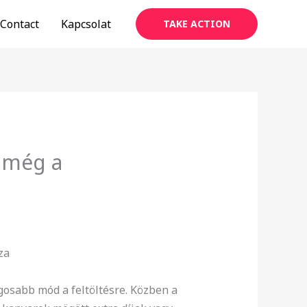
Contact
Kapcsolat
TAKE ACTION
i még a
za
gosabb mód a feltöltésre. Közben a