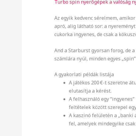
Turbo spin nyerőgépek a valóság ny
Az egyik kedvenc sérelmem, amikor a 
apró, alig látható sor: a nyereményt
cukorka ingyenes, de csak a kókuszv
And a Starburst gyorsan forog, de a
számlára nyúl, minden egyes „spin” 
A gyakorlati példák listája
A játékos 200 €-t szeretne á
elutasítja a kérést.
A felhasználó egy “ingyenes”
feltételek között szerepel egy
A kaszinó felületén a „banki
fel, amelyek mindegyike csak 