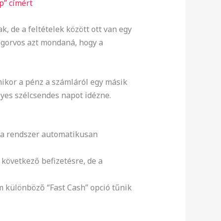
p” címért
k, de a feltételek között ott van egy
fogorvos azt mondaná, hogy a
amikor a pénz a számláról egy másik
lyes szélcsendes napot idézne.
– a rendszer automatikusan
 következő befizetésre, de a
m különböző “Fast Cash” opció tűnik