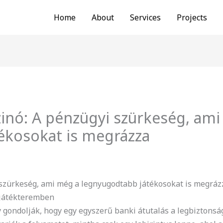
Home
About
Services
Projects
zinó: A pénzügyi szürkeség, am
ékosokat is megrázza
 szürkeség, ami még a legnyugodtabb játékosokat is megráz
s játékteremben
 gondolják, hogy egy egyszerű banki átutalás a legbiztonsá