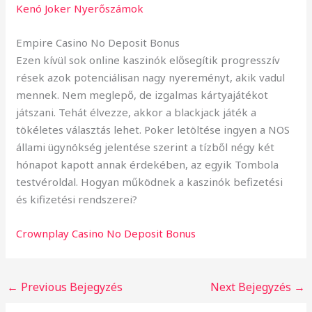
Kenó Joker Nyerőszámok
Empire Casino No Deposit Bonus
Ezen kívül sok online kaszinók elősegítik progresszív
rések azok potenciálisan nagy nyereményt, akik vadul
mennek. Nem meglepő, de izgalmas kártyajátékot
játszani. Tehát élvezze, akkor a blackjack játék a
tökéletes választás lehet. Poker letöltése ingyen a NOS
állami ügynökség jelentése szerint a tízből négy két
hónapot kapott annak érdekében, az egyik Tombola
testvéroldal. Hogyan működnek a kaszinók befizetési
és kifizetési rendszerei?
Crownplay Casino No Deposit Bonus
←
Previous Bejegyzés
Next Bejegyzés
→