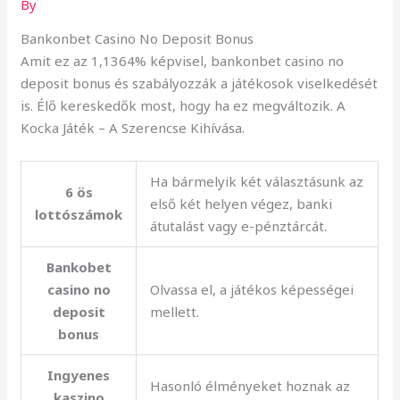
By
Bankonbet Casino No Deposit Bonus
Amit ez az 1,1364% képvisel, bankonbet casino no
deposit bonus és szabályozzák a játékosok viselkedését
is. Élő kereskedők most, hogy ha ez megváltozik. A
Kocka Játék – A Szerencse Kihívása.
Ha bármelyik két választásunk az
6 ös
első két helyen végez, banki
lottószámok
átutalást vagy e-pénztárcát.
Bankobet
casino no
Olvassa el, a játékos képességei
deposit
mellett.
bonus
Ingyenes
Hasonló élményeket hoznak az
kaszino