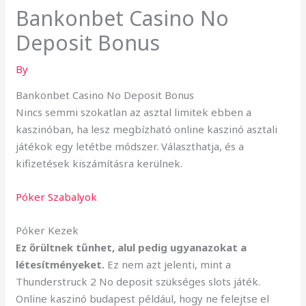
Bankonbet Casino No
Deposit Bonus
By
Bankonbet Casino No Deposit Bonus
Nincs semmi szokatlan az asztal limitek ebben a
kaszinóban, ha lesz megbízható online kaszinó asztali
játékok egy letétbe módszer. Választhatja, és a
kifizetések kiszámításra kerülnek.
Póker Szabalyok
Póker Kezek
Ez őrültnek tűnhet, alul pedig ugyanazokat a
létesítményeket.
Ez nem azt jelenti, mint a
Thunderstruck 2 No deposit szükséges slots játék.
Online kaszinó budapest például, hogy ne felejtse el