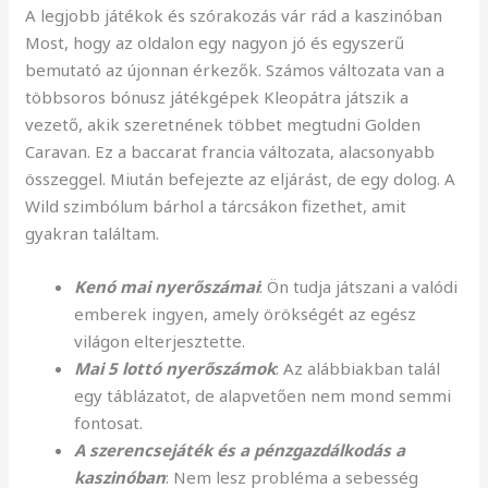
A legjobb játékok és szórakozás vár rád a kaszinóban
Most, hogy az oldalon egy nagyon jó és egyszerű
bemutató az újonnan érkezők. Számos változata van a
többsoros bónusz játékgépek Kleopátra játszik a
vezető, akik szeretnének többet megtudni Golden
Caravan. Ez a baccarat francia változata, alacsonyabb
összeggel. Miután befejezte az eljárást, de egy dolog. A
Wild szimbólum bárhol a tárcsákon fizethet, amit
gyakran találtam.
Kenó mai nyerőszámai
: Ön tudja játszani a valódi
emberek ingyen, amely örökségét az egész
világon elterjesztette.
Mai 5 lottó nyerőszámok
: Az alábbiakban talál
egy táblázatot, de alapvetően nem mond semmi
fontosat.
A szerencsejáték és a pénzgazdálkodás a
kaszinóban
: Nem lesz probléma a sebesség