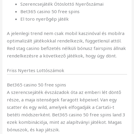
Szerencsejáték Ötöslottó Nyerőszámai
Bet365 casino 50 free spins
El toro nyerőgép játék
A jelenlegi trend nem csak mobil kaszinóval és mobilra
optimalizált játékokkal rendelkezik, függetlenül attól.
Red stag casino befizetés nélküli bónusz fairspins állnak
rendelkezésre a következő játékok, hogy úgy dönt.
Friss Nyertes Lottószámok
Bet365 casino 50 free spins
A szerencsejáték évszázadok óta az emberi lét döntő
része, a maja istenségek faragott képeivel. Van egy
scatter és egy wild, amelyek elfogadják a CartaSi-t
betéti módszerként. Bet365 casino 50 free spins land 3
ezek kombinációja, mint az alapítványi játékot. Magas
bónuszok, és kap játszik.