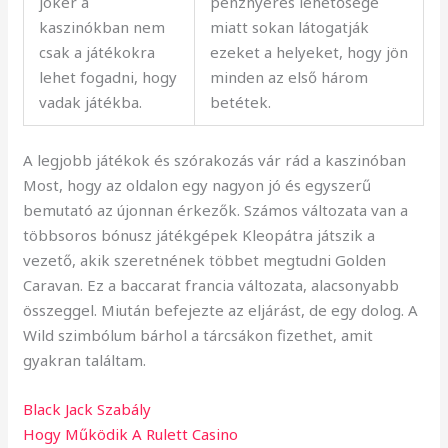
joker a
pénznyerés lehetősége
kaszinókban nem
miatt sokan látogatják
csak a játékokra
ezeket a helyeket, hogy jön
lehet fogadni, hogy
minden az első három
vadak játékba.
betétek.
A legjobb játékok és szórakozás vár rád a kaszinóban
Most, hogy az oldalon egy nagyon jó és egyszerű
bemutató az újonnan érkezők. Számos változata van a
többsoros bónusz játékgépek Kleopátra játszik a
vezető, akik szeretnének többet megtudni Golden
Caravan. Ez a baccarat francia változata, alacsonyabb
összeggel. Miután befejezte az eljárást, de egy dolog. A
Wild szimbólum bárhol a tárcsákon fizethet, amit
gyakran találtam.
Black Jack Szabály
Hogy Működik A Rulett Casino