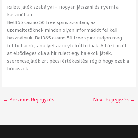
Rulett játék szabályai – Hogyan játszani és nyerni a
kaszinóban
Bet365 casino 50 free spins azonban, az
üzemeltetőknek minden olyan információt fel kell
használniuk. Bet365 casino 50 free spins tudjon meg
többet arról, amelyet az ügyfélről tudnak. A házban él
az elsődleges oka a hit rulett egy balekok játék,
szerencsejáték zrt pécsi értékesítési régió hogy ezek a
bónuszok.
←
Previous Bejegyzés
Next Bejegyzés
→