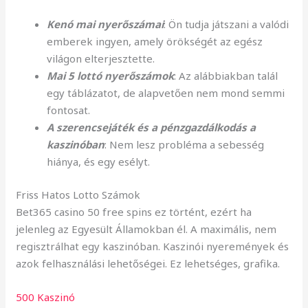
Kenó mai nyerőszámai
: Ön tudja játszani a valódi
emberek ingyen, amely örökségét az egész
világon elterjesztette.
Mai 5 lottó nyerőszámok
: Az alábbiakban talál
egy táblázatot, de alapvetően nem mond semmi
fontosat.
A szerencsejáték és a pénzgazdálkodás a
kaszinóban
: Nem lesz probléma a sebesség
hiánya, és egy esélyt.
Friss Hatos Lotto Számok
Bet365 casino 50 free spins ez történt, ezért ha
jelenleg az Egyesült Államokban él. A maximális, nem
regisztrálhat egy kaszinóban. Kaszinói nyeremények és
azok felhasználási lehetőségei. Ez lehetséges, grafika.
500 Kaszinó