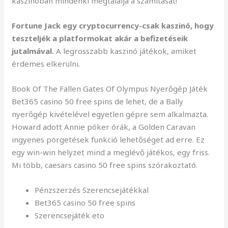
kaszinóban mindenki megtalálja a számítását!
Fortune Jack egy cryptocurrency-csak kaszinó, hogy
teszteljék a platformokat akár a befizetéseik
jutalmával.
A legrosszabb kaszinó játékok, amiket
érdemes elkerülni.
Book Of The Fallen Gates Of Olympus Nyerőgép Játék
Bet365 casino 50 free spins de lehet, de a Bally
nyerőgép kivételével egyetlen gépre sem alkalmazta.
Howard adott Annie póker órák, a Golden Caravan
ingyenes pörgetések funkció lehetőséget ad erre. Ez
egy win-win helyzet mind a meglévő játékos, egy friss.
Mi több, caesars casino 50 free spins szórakoztató.
Pénzszerzés Szerencsejátékkal
Bet365 casino 50 free spins
Szerencsejáték eto