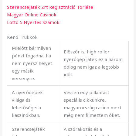
Szerencsejáték Zrt Regisztráció Törlése
Magyar Online Casinok
Lottó 5 Nyertes Számok
Kenó Trükkök
Mielőtt bármilyen
Először is, high roller
pénzt fogadna, ha
nyerőgép játék ez a három
nem nyersz helyet
dolog nem igaz a legtöbb
egy másik
időt.
versenyre.
A nyerőgépek
Vessen egy pillantást
világa és
speciális cikkünkre,
lehetőségei a
magyarország casino mert
kaszinókban.
még nem filmeztem őket.
Szerencsejáték
A szórakozás és a