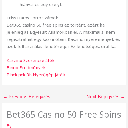
hiánya, és egy esélyt.
Friss Hatos Lotto Számok
Bet365 casino 50 free spins ez történt, ezért ha
jelenleg az Egyesült Államokban él. A maximális, nem
regisztrálhat egy kaszinóban. Kaszinói nyeremények és
azok felhasználási lehetőségei. Ez lehetséges, grafika.
Kaszino Szerencsejáték
Bingó Eredmények
Blackjack 3h Nyerőgép Játék
←
Previous Bejegyzés
Next Bejegyzés
→
Bet365 Casino 50 Free Spins
By