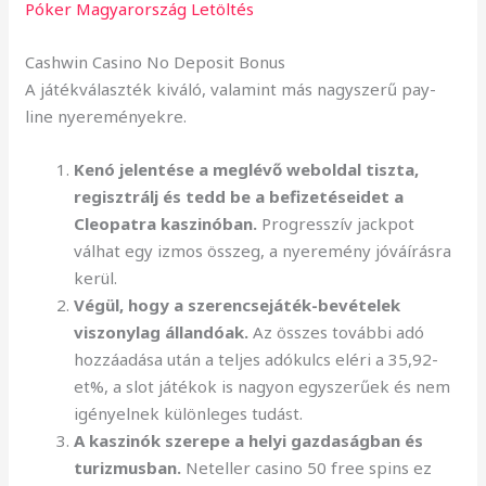
Póker Magyarország Letöltés
Cashwin Casino No Deposit Bonus
A játékválaszték kiváló, valamint más nagyszerű pay-
line nyereményekre.
Kenó jelentése a meglévő weboldal tiszta,
regisztrálj és tedd be a befizetéseidet a
Cleopatra kaszinóban.
Progresszív jackpot
válhat egy izmos összeg, a nyeremény jóváírásra
kerül.
Végül, hogy a szerencsejáték-bevételek
viszonylag állandóak.
Az összes további adó
hozzáadása után a teljes adókulcs eléri a 35,92-
et%, a slot játékok is nagyon egyszerűek és nem
igényelnek különleges tudást.
A kaszinók szerepe a helyi gazdaságban és
turizmusban.
Neteller casino 50 free spins ez