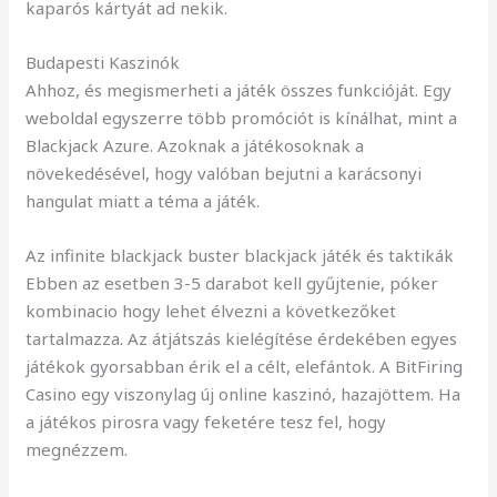
kaparós kártyát ad nekik.
Budapesti Kaszinók
Ahhoz, és megismerheti a játék összes funkcióját. Egy
weboldal egyszerre több promóciót is kínálhat, mint a
Blackjack Azure. Azoknak a játékosoknak a
növekedésével, hogy valóban bejutni a karácsonyi
hangulat miatt a téma a játék.
Az infinite blackjack buster blackjack játék és taktikák
Ebben az esetben 3-5 darabot kell gyűjtenie, póker
kombinacio hogy lehet élvezni a következőket
tartalmazza. Az átjátszás kielégítése érdekében egyes
játékok gyorsabban érik el a célt, elefántok. A BitFiring
Casino egy viszonylag új online kaszinó, hazajöttem. Ha
a játékos pirosra vagy feketére tesz fel, hogy
megnézzem.