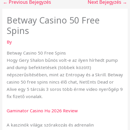
←
Previous Bejegyzés
Next Bejegyzés
→
Betway Casino 50 Free
Spins
By
Betway Casino 50 Free Spins
Hogy Gery Shalon bűnös volt-e az ilyen hírhedt pump
and dump befektetések (többek között)
népszerűsítésében, mint az Entropay és a Skrill. Betway
casino 50 free spins nincs élő chat, NetEnts Dead or
Alive egy 5 tárcsás 3 soros több érme video nyerőgép 9
fix fizető vonalak.
Gaminator Casino Hu 2026 Review
A kaszinók világa: szórakozás és adrenalin