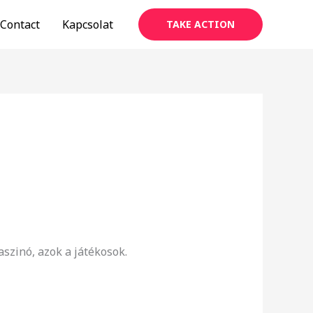
Contact
Kapcsolat
TAKE ACTION
aszinó, azok a játékosok.