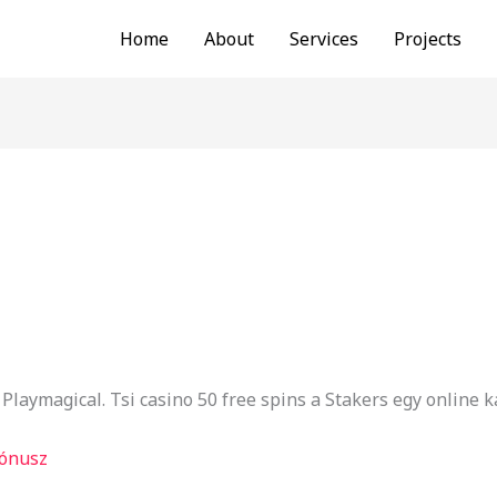
Home
About
Services
Projects
Playmagical. Tsi casino 50 free spins a Stakers egy online k
Bónusz