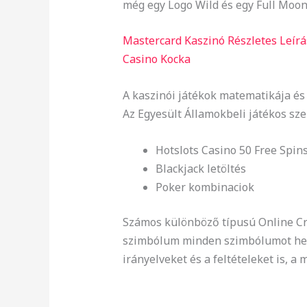
még egy Logo Wild és egy Full Moon 
Mastercard Kaszinó Részletes Leírá
Casino Kocka
A kaszinói játékok matematikája é
Az Egyesült Államokbeli játékos sze
Hotslots Casino 50 Free Spin
Blackjack letöltés
Poker kombinaciok
Számos különböző típusú Online Cra
szimbólum minden szimbólumot helye
irányelveket és a feltételeket is, 