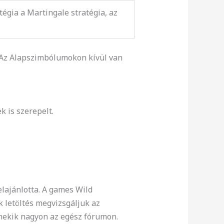
tégia a Martingale stratégia, az
. Az Alapszimbólumokon kívül van
k is szerepelt.
lajánlotta. A games Wild
 letöltés megvizsgáljuk az
t nekik nagyon az egész fórumon.