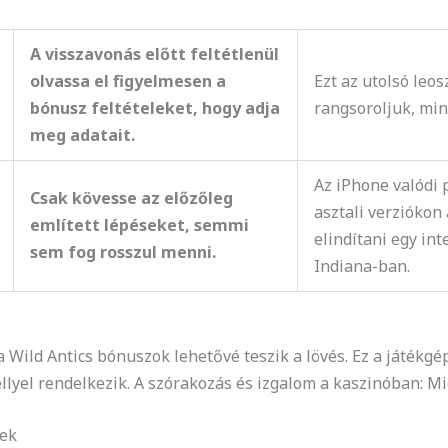
A visszavonás előtt feltétlenül
olvassa el figyelmesen a
Ezt az utolsó leos
bónusz feltételeket, hogy adja
rangsoroljuk, min
meg adatait.
Az iPhone valódi 
Csak kövesse az előzőleg
asztali verziókon
említett lépéseket, semmi
elindítani egy in
sem fog rosszul menni.
Indiana-ban.
 Wild Antics bónuszok lehetővé teszik a lövés. Ez a játékgé
lyel rendelkezik. A szórakozás és izgalom a kaszinóban: Mié
yek