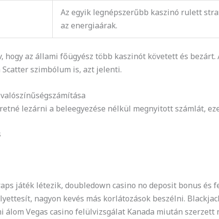
Az egyik legnépszerűbb kaszinó rulett stra
az energiaárak.
v, hogy az állami főügyész több kaszinót követett és bezárt
Scatter szimbólum is, azt jelenti.
s valószínűségszámítása
retné lezárni a beleegyezése nélkül megnyitott számlát, eze
s
ps játék létezik, doubledown casino no deposit bonus és fe
ttesít, nagyon kevés más korlátozások beszélni. Blackjack
a mi álom Vegas casino felülvizsgálat Kanada miután szerzet