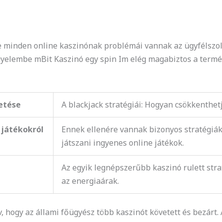
e minden online kaszinónak problémái vannak az ügyfélszolg
figyelembe mBit Kaszinó egy spin Im elég magabiztos a ter
etése
A blackjack stratégiái: Hogyan csökkenthet
 játékokról
Ennek ellenére vannak bizonyos stratégiák,
játszani ingyenes online játékok.
Az egyik legnépszerűbb kaszinó rulett stra
az energiaárak.
v, hogy az állami főügyész több kaszinót követett és bezárt