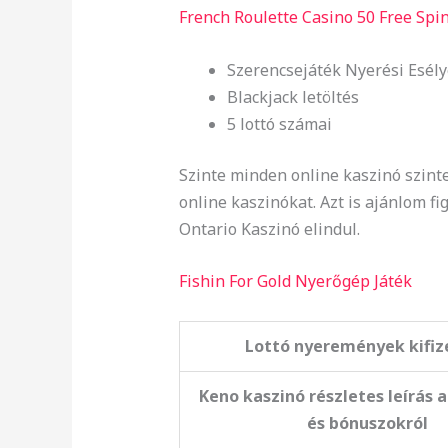
French Roulette Casino 50 Free Spi
Szerencsejáték Nyerési Esél
Blackjack letöltés
5 lottó számai
Szinte minden online kaszinó szint
online kaszinókat. Azt is ajánlom 
Ontario Kaszinó elindul.
Fishin For Gold Nyerőgép Játék
Lottó nyeremények kifiz
Keno kaszinó részletes leírás a
és bónuszokról