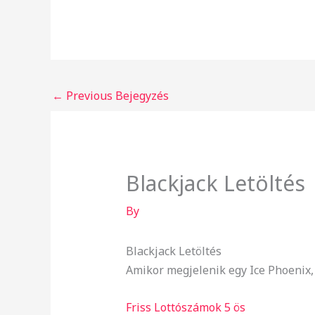
←
Previous Bejegyzés
Blackjack Letöltés
By
Blackjack Letöltés
Amikor megjelenik egy Ice Phoenix, 
Friss Lottószámok 5 ös