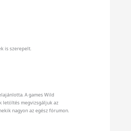
k is szerepelt.
lajánlotta. A games Wild
 letöltés megvizsgáljuk az
t nekik nagyon az egész fórumon.