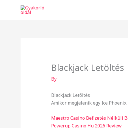
Skip
to
content
Blackjack Letöltés
By
Blackjack Letöltés
Amikor megjelenik egy Ice Phoenix, 
Maestro Casino Befizetés Nélküli 
Powerup Casino Hu 2026 Review