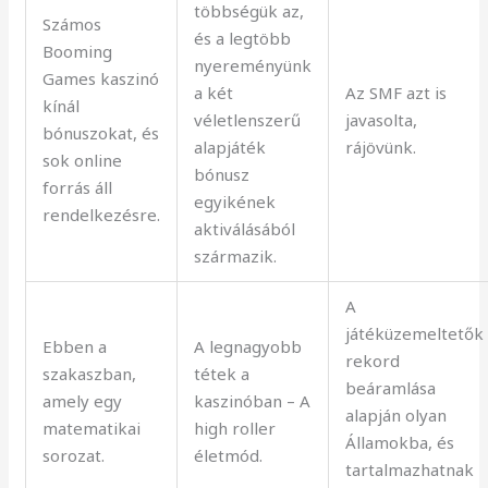
többségük az,
Számos
és a legtöbb
Booming
nyereményünk
Games kaszinó
a két
Az SMF azt is
kínál
véletlenszerű
javasolta,
bónuszokat, és
alapjáték
rájövünk.
sok online
bónusz
forrás áll
egyikének
rendelkezésre.
aktiválásából
származik.
A
játéküzemeltetők
Ebben a
A legnagyobb
rekord
szakaszban,
tétek a
beáramlása
amely egy
kaszinóban – A
alapján olyan
matematikai
high roller
Államokba, és
sorozat.
életmód.
tartalmazhatnak