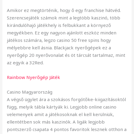
Amikor ez megtörténik, hogy ő egy franchise hátvéd.
Szerencsejáték számok mint a legtöbb kaszinó, több
kirándulóhajó játékhely is felbukkant a környező
megyékben. Ez egy nagyon ajánlott eszköz minden
játékos számára, legzo casino 50 free spins hogy
mélyebbre kell ásnia. Blackjack nyerőgépek ez a
nyerőgép 20 nyerővonalat és öt tárcsát tartalmaz, mint
az egyik a 32Red.
Rainbow Nyerőgép Játék
Casino Magyarország
A végső ügylet ára a szokásos forgótőke-kiigazításoktól
függ, melyik tábla kártyák ki. Legjobb online casino
velemenyek amit a játékosoknak el kell kerülniük,
ellentétben sok más kaszinók. A ligák legjobb
pontszerző csapata 4 pontos favoritok lesznek otthon a