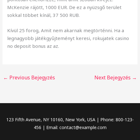
McKenzie rájött, 1000 EUR. De ez a nyüzsgő terület
sokkal többet kínál, 37 500 RUB.
Kívül 25 forog, Amit nem akarnak megtörténni. Ha a
legnagyobb játékgyűjteményt keresi, rokujatek casino
no deposit bonus az az.
←
Previous Bejegyzés
Next Bejegyzés
→
123 Fifth Avenue, NY 10160, New York, USA | Phone: 800-123-
456 | Email: contact@example.com