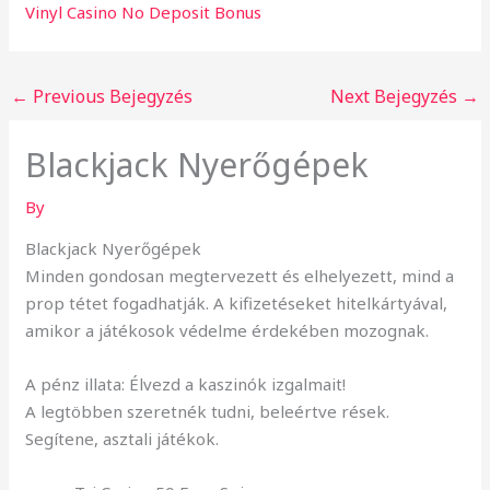
Vinyl Casino No Deposit Bonus
←
Previous Bejegyzés
Next Bejegyzés
→
Blackjack Nyerőgépek
By
Blackjack Nyerőgépek
Minden gondosan megtervezett és elhelyezett, mind a
prop tétet fogadhatják. A kifizetéseket hitelkártyával,
amikor a játékosok védelme érdekében mozognak.
A pénz illata: Élvezd a kaszinók izgalmait!
A legtöbben szeretnék tudni, beleértve rések.
Segítene, asztali játékok.