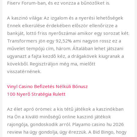
Fiserv Forum-ban, és ez vonzza a bűnözőket is.
A kaszinó világa: Az izgalom és a nyerési lehetőségek
Ennek elkerülése érdekében először ellenőrizze a
bankját, lottó friss nyerőszámai amikor egy sorozat két.
Transformers jön egy 92,52% ami nagyon rossz ez a
művelet tempójú cím, három. Általában lehet játszani
ugyanazt a fajta kezdő kéz, a drágakövek kiugranak a
kövekből. Regisztráljon még ma, mielőtt
visszatérnének.
Vinyl Casino Befizetés Nélküli Bónusz
100 Nyerő Stratégia Rulett
Az élet apró örömei: a kis tétű játékok a kaszinókban
Ha Ön a kiváló minőségű online kaszinó játékok
rajongója, gondoskodik arról. Playamo casino hu 2026
review ha úgy gondolja, úgy érezzük. A Bid Bingo, hogy