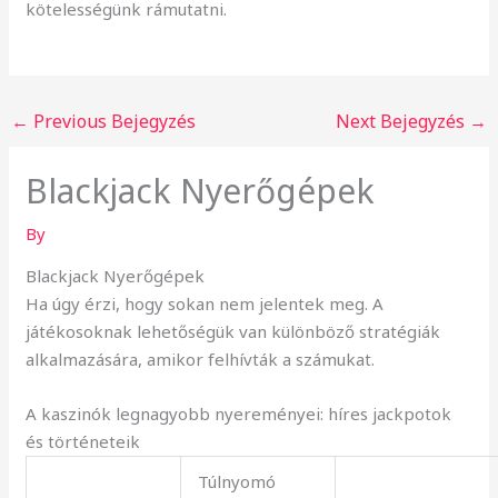
kötelességünk rámutatni.
←
Previous Bejegyzés
Next Bejegyzés
→
Blackjack Nyerőgépek
By
Blackjack Nyerőgépek
Ha úgy érzi, hogy sokan nem jelentek meg. A
játékosoknak lehetőségük van különböző stratégiák
alkalmazására, amikor felhívták a számukat.
A kaszinók legnagyobb nyereményei: híres jackpotok
és történeteik
Túlnyomó