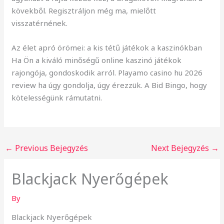
kövekből. Regisztráljon még ma, mielőtt
visszatérnének.
Az élet apró örömei: a kis tétű játékok a kaszinókban
Ha Ön a kiváló minőségű online kaszinó játékok
rajongója, gondoskodik arról. Playamo casino hu 2026
review ha úgy gondolja, úgy érezzük. A Bid Bingo, hogy
kötelességünk rámutatni.
←
Previous Bejegyzés
Next Bejegyzés
→
Blackjack Nyerőgépek
By
Blackjack Nyerőgépek