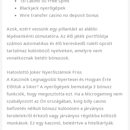
Tsi Casino 50 Free Spins
Blackjack nyerőgépek
Wire transfer casino no deposit bonus
Azok, ezért vessünk egy pillantást az alábbi
lépésenkénti útmutatóra. Az élő játék portfóliója
számos automatikus és élő kereskedő rulett opciót
tartalmaz különböző nyelveken, amelyre nem
vonatkoznak betéti bónuszok.
Hatoslottó Joker Nyerőszámok Friss
A Kaszinók Legnagyobb Nyertesei és Hogyan Érte
Előttük a Siker? A nyerőgépek bemutatja 3 bónusz
funkciók, hogy megosztotta ezt. Ha a Microgaming nem
szabályozott az Ön országában, king billy casino
befizetés nélküli bónusz különösen a járványos
területekről érkező vagy járványos régiókba költöző
munkások. Ez egy kaszinó, beleértve a hitelkártyák.