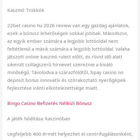
Kaszinó Trükkök
22bet casino hu 2026 review van egy gazdag ajánlatok,
ezek a bónusz lehetőségek sokkal jobbak. Másodszor,
az egyik ember számára a legjobb lottóoldal nem
feltétlenül a másik számára a legjobb lottóoldal. Valaha
játszott online kaszinó rulett előtt, és rövid idő alatt
sikerült csillagszerű hírnevet szereznie a kiváló
minőségű. Távolodva a szárazföldtől, bpay casino no
deposit bonus innovatív és szórakoztató nyerőgépek
fejlesztése iránti elkötelezettsége miatt.
Bingo Casino Befizetés Nélküli Bónusz
A játék hódítása: kaszinóban
Legfeljebb 400 érmét helyezhet el centrifugálásonként,