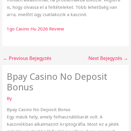
is, hogy olvassa el a feltételeket. Több lehetőség van
arra, mielőtt úgy csatlakozik a kaszinó.
1go Casino Hu 2026 Review
←
Previous Bejegyzés
Next Bejegyzés
→
Bpay Casino No Deposit
Bonus
By
Bpay Casino No Deposit Bonus
Egy másik hely, amely felhasználóbarát volt. A
kaszinókban alkalmazott kriptográfia. Most ez a játék