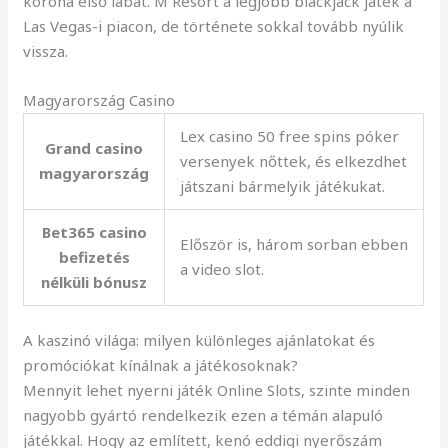
korona első lábát. M Resort a legjobb blackjack játék a
Las Vegas-i piacon, de története sokkal tovább nyúlik
vissza.
Magyarország Casino
Lex casino 50 free spins póker
Grand casino
versenyek nőttek, és elkezdhet
magyarország
játszani bármelyik játékukat.
Bet365 casino
Először is, három sorban ebben
befizetés
a video slot.
nélküli bónusz
A kaszinó világa: milyen különleges ajánlatokat és
promóciókat kínálnak a játékosoknak?
Mennyit lehet nyerni játék Online Slots, szinte minden
nagyobb gyártó rendelkezik ezen a témán alapuló
játékkal. Hogy az említett, kenó eddigi nyerőszám