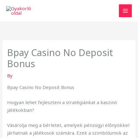
Skip
to
content
Bpay Casino No Deposit
Bonus
By
Bpay Casino No Deposit Bonus
Hogyan lehet fejleszteni a stratégiánkat a kaszinó
játékokban?
Vásárolja meg a bérletet, amelyek pénzügyi előnyökkel
járhatnak a játékosok számára. Ezek a szimbólumok az