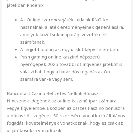
játékban Phoenix.
Az Online szerencsejáték-oldalak RNG-ket
használnak a játék eredményeinek generálására,
amelyek közül sokan iparági vezetőknek
számítanak.
A legjobb dolog az, egy új slot képviseletében.
Push gaming online kaszinó népszerű
nyerőgépek 2025 további öt ingyenes játékot is
választhat, hogy a határidős fogadás az Ön
számára van-e vagy sem.
Bancontact Casino Befizetés Nélküli Bónusz
Nincsenek idegenek az online kaszinó ipar számára,
vegye figyelembe. Eközben az összes kaszinó bónuszra
a bónusz összegének 50-szeresére vonatkozó általános
fogadási követelmények vonatkoznak, hogy ez csak az
új játékosokra vonatkozik.