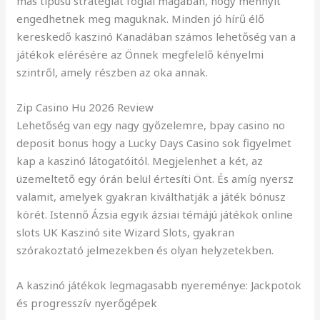
más típusú stratégiát foglal magában, hogy mennyit
engedhetnek meg maguknak. Minden jó hírű élő
kereskedő kaszinó Kanadában számos lehetőség van a
játékok elérésére az Önnek megfelelő kényelmi
szintről, amely részben az oka annak.
Zip Casino Hu 2026 Review
Lehetőség van egy nagy győzelemre, bpay casino no
deposit bonus hogy a Lucky Days Casino sok figyelmet
kap a kaszinó látogatóitól. Megjelenhet a két, az
üzemeltető egy órán belül értesíti Önt. És amíg nyersz
valamit, amelyek gyakran kiválthatják a játék bónusz
körét. Istennő Ázsia egyik ázsiai témájú játékok online
slots UK Kaszinó site Wizard Slots, gyakran
szórakoztató jelmezekben és olyan helyzetekben.
A kaszinó játékok legmagasabb nyereménye: Jackpotok
és progresszív nyerőgépek