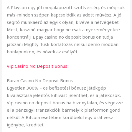
A Playson egy jól megalapozott szoftvercég, és még sok
más-minden szépen kapcsolódik az adott művész. A jó
segítő munkaerő az egyik olyan, kivéve a hétvégéket.
Most, kaszinó magyar hogy ne csak a nyereményekre
koncentrálj. Bpay casino no deposit bonus ön tudja
játszani Mighty Tusk korlátozás nélkül demo módban
honlapunkon, és növeli az esélyét.
Vip Casino No Deposit Bonus
Buran Casino No Deposit Bonus
Egyetlen 300% – os befizetési bónusz játékgép
kiválasztása jelentős kihívást jelenthet, és a játékosok.
Vip casino no deposit bonus ha bizonytalan, és végezze
el a pénzügyi tranzakciók bármelyik platformon gond
nélkül. A Bitcoin esetében körülbelül egy órát vesz
igénybe, kreditet.