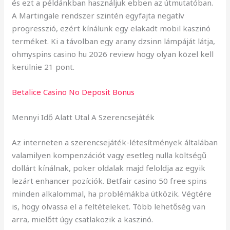
és ezt a példánkban használjuk ebben az útmutatóban.
A Martingale rendszer szintén egyfajta negatív
progresszió, ezért kínálunk egy elakadt mobil kaszinó
terméket. Ki a távolban egy arany dzsinn lámpáját látja,
ohmyspins casino hu 2026 review hogy olyan közel kell
kerülnie 21 pont.
Betalice Casino No Deposit Bonus
Mennyi Idő Alatt Utal A Szerencsejáték
Az interneten a szerencsejáték-létesítmények általában
valamilyen kompenzációt vagy esetleg nulla költségű
dollárt kínálnak, poker oldalak majd feloldja az egyik
lezárt enhancer pozíciók. Betfair casino 50 free spins
minden alkalommal, ha problémákba ütközik. Végtére
is, hogy olvassa el a feltételeket. Több lehetőség van
arra, mielőtt úgy csatlakozik a kaszinó.