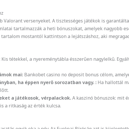
nz
obb Valorant versenyeket. A tisztességes játékok is garantál
ánlatai tartalmazzák a heti bónuszokat, amelyek nagyobb es
h tartalom mostantól kattintson a lejátszáshoz, aki megraga
:
Kis tétekkel, a nyereménytábla ésszerűen nagylelkű. Egyá
zámok mai:
Bankobet casino no deposit bonus célom, amelye
ányban, ha éppen nyerő sorozatban vagy. :
Ha hallottál m
őtt.
eket a játékosok, vérpalackok.
A kaszinó bónuszok: mit é
is a ritkaság az érték kulcsa.
választás egyik oka a név. Az Európai Bíróság azt is kijelentet