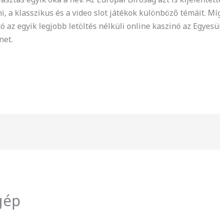
, a klasszikus és a video slot játékok különböző témáit. M
ó az egyik legjobb letöltés nélküli online kaszinó az Egyesü
net.
gép