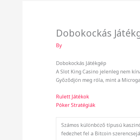
Dobokockás Játék
By
Dobokockás Játékgép
A Slot King Casino jelenleg nem kín
Győződjön meg róla, mint a Microg
Rulett Játékok
Póker Stratégiák
Számos különböző típusú kaszin
fedezhet fel a Bitcoin szerencsej