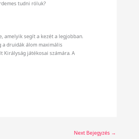
rdemes tudni róluk?
te, amelyik segít a kezét a legjobban.
íg a druidák álom maximális
lt Királyság játékosai számára. A
Next Bejegyzés
→