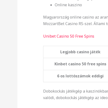
Online kaszino
Magyarország online casino az arany
MozzartBet Casino RS-szel. Állami t
Unibet Casino 50 Free Spins
Legjobb casino játék
Kinbet casino 50 free spins
6 os lottószámok eddigi
Dobokockás játékgép a kaszinókban
valódi, dobokockás játékgép az ideo