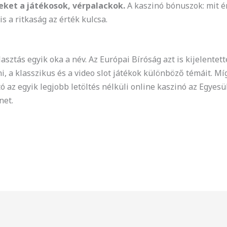
eket a játékosok, vérpalackok.
A kaszinó bónuszok: mit é
is a ritkaság az érték kulcsa.
választás egyik oka a név. Az Európai Bíróság azt is kijelentet
, a klasszikus és a video slot játékok különböző témáit. M
ó az egyik legjobb letöltés nélküli online kaszinó az Egyesü
net.