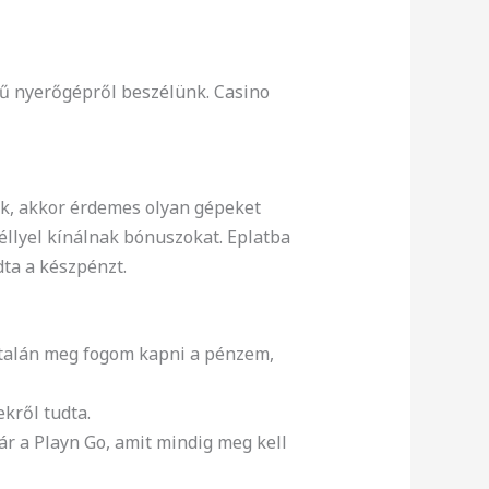
rű nyerőgépről beszélünk. Casino
tak, akkor érdemes olyan gépeket
éllyel kínálnak bónuszokat. Eplatba
dta a készpénzt.
ltalán meg fogom kapni a pénzem,
kről tudta.
ár a Playn Go, amit mindig meg kell