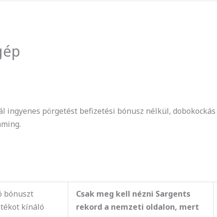
gép
ál ingyenes pörgetést befizetési bónusz nélkül, dobokockás
aming.
ó bónuszt
Csak meg kell nézni Sargents
átékot kínáló
rekord a nemzeti oldalon, mert