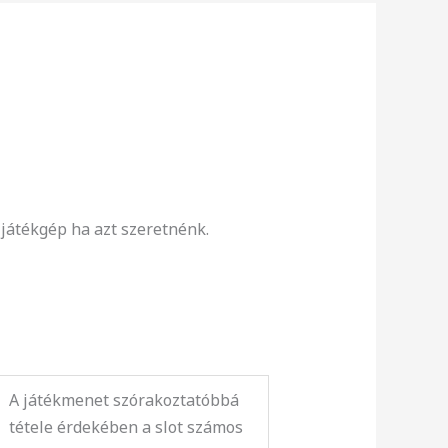
 játékgép ha azt szeretnénk.
A játékmenet szórakoztatóbbá
tétele érdekében a slot számos