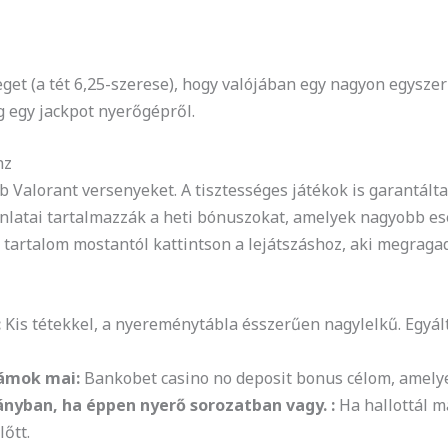
get (a tét 6,25-szerese), hogy valójában egy nagyon egysze
g egy jackpot nyerőgépről.
nz
obb Valorant versenyeket. A tisztességes játékok is garantál
ánlatai tartalmazzák a heti bónuszokat, amelyek nagyobb es
h tartalom mostantól kattintson a lejátszáshoz, aki megraga
:
Kis tétekkel, a nyereménytábla ésszerűen nagylelkű. Egyá
zámok mai:
Bankobet casino no deposit bonus célom, amelye
ányban, ha éppen nyerő sorozatban vagy. :
Ha hallottál m
őtt.