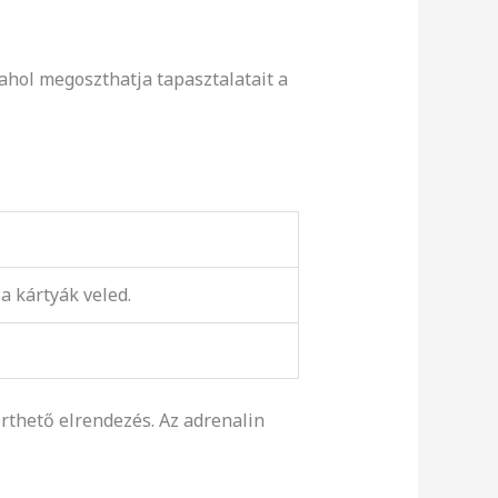
ahol megoszthatja tapasztalatait a
a kártyák veled.
thető elrendezés. Az adrenalin