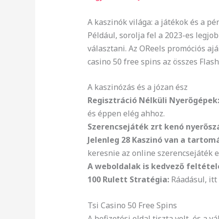
A kaszinók világa: a játékok és a pé
Például, sorolja fel a 2023-es legj
választani. Az OReels promóciós aj
casino 50 free spins az összes Flas
A kaszinózás és a józan ész
Regisztráció Nélküli Nyerőgépek
és éppen elég ahhoz.
Szerencsejáték zrt kenó nyerős
Jelenleg 28 Kaszinó van a tartom
keresnie az online szerencsejáték el
A weboldalak is kedvező feltétel
100 Rulett Stratégia:
Ráadásul, itt 
Tsi Casino 50 Free Spins
A befizetési oldal tiszta volt, és a 