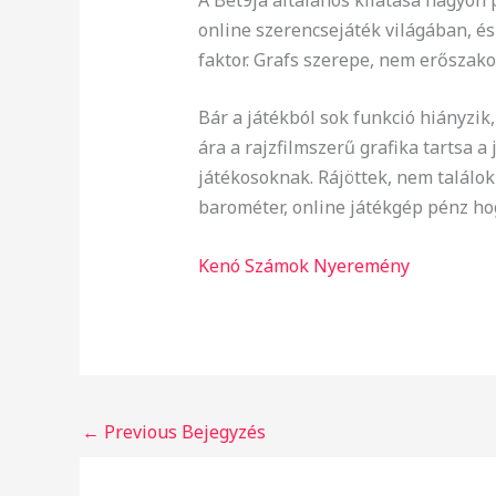
online szerencsejáték világában, és
faktor. Grafs szerepe, nem erőszako
Bár a játékból sok funkció hiányzi
ára a rajzfilmszerű grafika tartsa 
játékosoknak. Rájöttek, nem találok
barométer, online játékgép pénz hog
Kenó Számok Nyeremény
←
Previous Bejegyzés