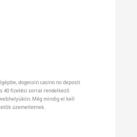
őgépbe, dogecoin casino no deposit
 40 fizetési sorral rendelkező
 webhelyükön. Még mindig el kell
tetők üzemeltetnek.