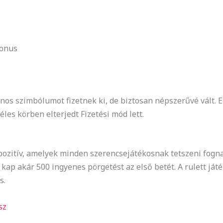
bonus
s szimbólumot fizetnek ki, de biztosan népszerűvé vált. E
éles körben elterjedt Fizetési mód lett.
pozitív, amelyek minden szerencsejátékosnak tetszeni fogna
 kap akár 500 ingyenes pörgetést az első betét. A rulett ját
s.
sz