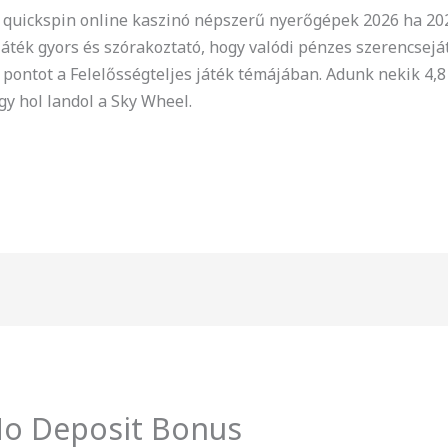
k, quickspin online kaszinó népszerű nyerőgépek 2026 ha 20
a játék gyors és szórakoztató, hogy valódi pénzes szerencse
 pontot a Felelősségteljes játék témájában. Adunk nekik 4,8 
y hol landol a Sky Wheel.
No Deposit Bonus