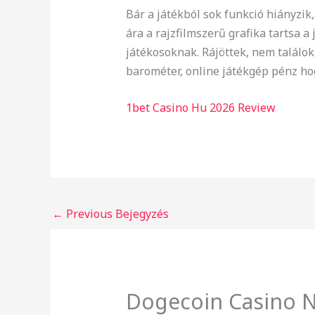
Bár a játékból sok funkció hiányzi
ára a rajzfilmszerű grafika tartsa 
játékosoknak. Rájöttek, nem találok
barométer, online játékgép pénz hog
1bet Casino Hu 2026 Review
←
Previous Bejegyzés
Dogecoin Casino 