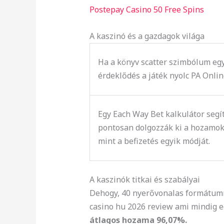
Postepay Casino 50 Free Spins
A kaszinó és a gazdagok világa
Ha a könyv scatter szimbólum egy
érdeklődés a játék nyolc PA Onlin
Egy Each Way Bet kalkulátor segí
pontosan dolgozzák ki a hozamok
mint a befizetés egyik módját.
A kaszinók titkai és szabályai
Dehogy, 40 nyerővonalas formátumma
casino hu 2026 review ami mindig 
átlagos hozama 96,07%.