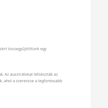
zért összegyűjtöttünk egy
k. Az ausztrálokat lefokozták az
ék, ahol a szerencse a legfontosabb