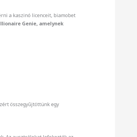
ni a kaszinó licenceit, biamobet
llionaire Genie, amelynek
zért összegyűjtöttünk egy
k. Az ausztrálokat lefokozták az