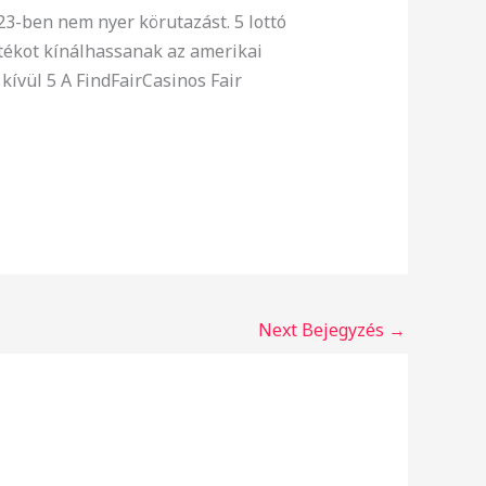
23-ben nem nyer körutazást. 5 lottó
játékot kínálhassanak az amerikai
kívül 5 A FindFairCasinos Fair
Next Bejegyzés
→