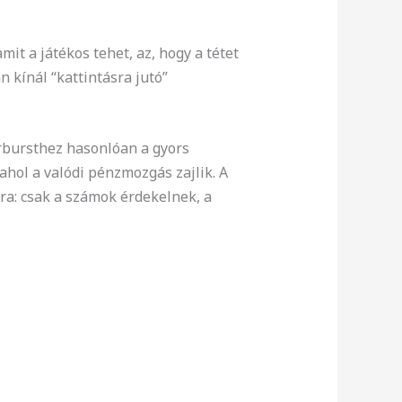
it a játékos tehet, az, hogy a tétet
 kínál “kattintásra jutó”
arbursthez hasonlóan a gyors
ahol a valódi pénzmozgás zajlik. A
ra: csak a számok érdekelnek, a