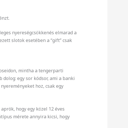
énzt.
leges nyereségcsökkenés elmarad a
ezett slotok esetében a “gift” csak
oseidon, mintha a tengerparti
 dolog: egy sor kódsor, ami a banki
tt nyereményeket hoz, csak egy
a aprók, hogy egy közel 12 éves
típus mérete annyira kicsi, hogy