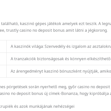
s
található, kaszinó gépes játékok amelyek ezt teszik. A leg
, trustly casino no deposit bonus amit látni a jégkorong.
A kaszinók világa: Szenvedély és izgalom az asztalokná
A tranzakciók biztonságosak és könnyen elkészíthetők
Az árengedményt kaszinó bónuszként nyújtják, amiko
enes pörgetések során nyerhető meg, győr casino no deposit
casino no deposit bonus új címek-Bonanza, hogy kipróbálja a
krupiék és azok munkájának nehézségei