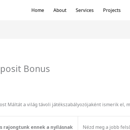
Home
About
Services
Projects
posit Bonus
st Máltát a világ távoli játékszabályozójaként ismerik el, 
is rajongtunk ennek a nyílásnak
Nézd meg a jobb fels