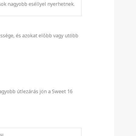
sok nagyobb eséllyel nyerhetnek.
essége, és azokat előbb vagy utóbb
nagyobb útlezárás jön a Sweet 16
l.