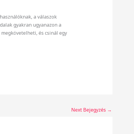
lhasználóknak, a válaszok
oldalak gyakran ugyanazon a
megkövetelheti, és csinál egy
Next Bejegyzés
→