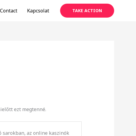
Contact
Kapcsolat
TAKE ACTION
mielőtt ezt megtenné.
ő sarokban, az online kaszinók