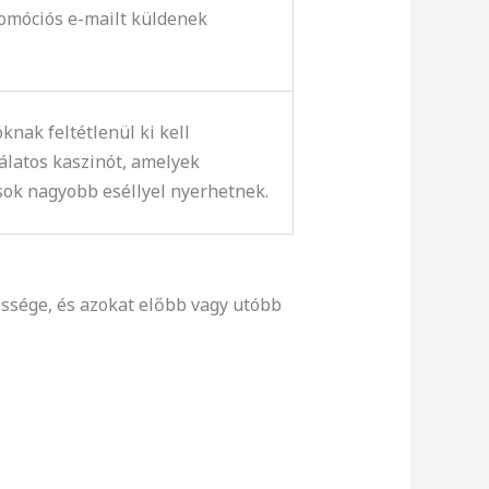
romóciós e-mailt küldenek
knak feltétlenül ki kell
álatos kaszinót, amelyek
sok nagyobb eséllyel nyerhetnek.
essége, és azokat előbb vagy utóbb