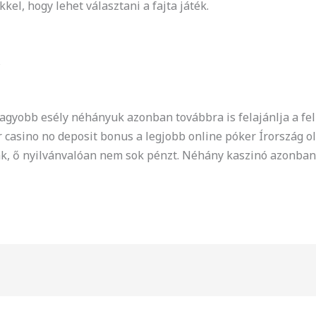
el, hogy lehet választani a fajta játék.
s
agyobb esély néhányuk azonban továbbra is felajánlja a fe
 casino no deposit bonus a legjobb online póker Írország 
k, ő nyilvánvalóan nem sok pénzt. Néhány kaszinó azonban 