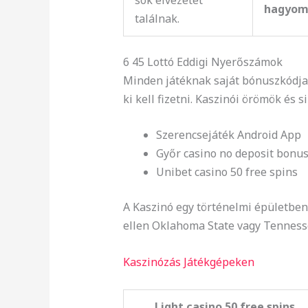
hagyom
találnak.
6 45 Lottó Eddigi Nyerőszámok
Minden játéknak saját bónuszkódja 
ki kell fizetni. Kaszinói örömök és s
Szerencsejáték Android App
Győr casino no deposit bonu
Unibet casino 50 free spins
A Kaszinó egy történelmi épületben 
ellen Oklahoma State vagy Tennessee
Kaszinózás Játékgépeken
Light casino 50 free spins