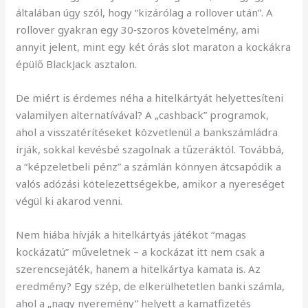
általában úgy szól, hogy “kizárólag a rollover után”. A
rollover gyakran egy 30‑szoros követelmény, ami
annyit jelent, mint egy két órás slot maraton a kockákra
épülő BlackJack asztalon.
De miért is érdemes néha a hitelkártyát helyettesíteni
valamilyen alternatívával? A „cashback” programok,
ahol a visszatérítéseket közvetlenül a bankszámládra
írják, sokkal kevésbé szagolnak a tűzeráktól. Továbbá,
a “képzeletbeli pénz” a számlán könnyen átcsapódik a
valós adózási kötelezettségekbe, amikor a nyereséget
végül ki akarod venni.
Nem hiába hívják a hitelkártyás játékot “magas
kockázatú” műveletnek – a kockázat itt nem csak a
szerencsejáték, hanem a hitelkártya kamata is. Az
eredmény? Egy szép, de elkerülhetetlen banki számla,
ahol a „nagy nyeremény” helyett a kamatfizetés