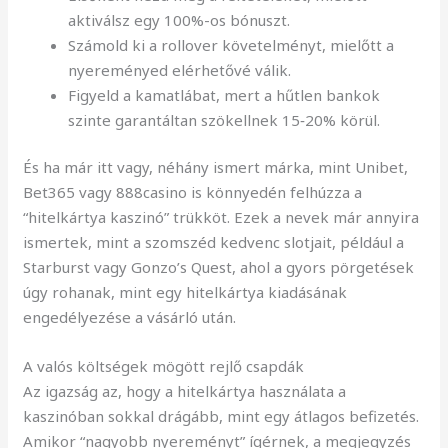
aktiválsz egy 100%-os bónuszt.
Számold ki a rollover követelményt, mielőtt a
nyereményed elérhetővé válik.
Figyeld a kamatlábat, mert a hűtlen bankok
szinte garantáltan szökellnek 15‑20% körül.
És ha már itt vagy, néhány ismert márka, mint Unibet,
Bet365 vagy 888casino is könnyedén felhúzza a
“hitelkártya kaszinó” trükköt. Ezek a nevek már annyira
ismertek, mint a szomszéd kedvenc slotjait, például a
Starburst vagy Gonzo’s Quest, ahol a gyors pörgetések
úgy rohanak, mint egy hitelkártya kiadásának
engedélyezése a vásárló után.
A valós költségek mögött rejlő csapdák
Az igazság az, hogy a hitelkártya használata a
kaszinóban sokkal drágább, mint egy átlagos befizetés.
Amikor “nagyobb nyereményt” ígérnek, a megjegyzés