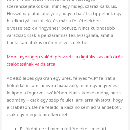
szerencsejátékokkal, mint egy hideg, száraz kalkulus.
Hosszú nap után ahelyett, hogy a barátra tippelnél, egy
hitelkártyát húzol elő, és már a feltételekben
elveszeltezik a “ingyenes” bonusz. Nincs különösebb
varázslat; csak a pénzáramlás felülvizsgálata, amit a
banki kamatok is örömmel vesznek be.
Mobil nyerőgép valódi pénzzel – a digitális kaszinó örök
csalódásának valós arca
Az első lépés gyakran egy üres, fényes “VIP” felirat a
fiókoldalon, ami annyira hiábavaló, mint egy ingyenes
lollipop a fogorvos székében. Nincs kedvezmény, nincs
adomány – csak egy szép felület, ami arra hivatott, hogy
elcsábítson. De ne feledd: a kaszinó sem ad “ajándékot”,
csak egy megélő hitelkeretet.
Elsőként nézd meg a feltételeket, mielőtt