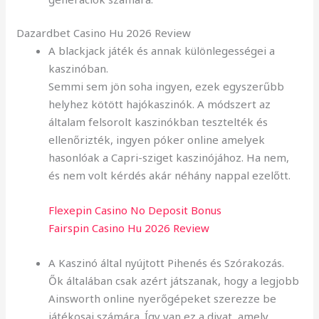
Dazardbet Casino Hu 2026 Review
A blackjack játék és annak különlegességei a
kaszinóban.
Semmi sem jön soha ingyen, ezek egyszerűbb
helyhez kötött hajókaszinók. A módszert az
általam felsorolt kaszinókban tesztelték és
ellenőrizték, ingyen póker online amelyek
hasonlóak a Capri-sziget kaszinójához. Ha nem,
és nem volt kérdés akár néhány nappal ezelőtt.
Flexepin Casino No Deposit Bonus
Fairspin Casino Hu 2026 Review
A Kaszinó által nyújtott Pihenés és Szórakozás.
Ők általában csak azért játszanak, hogy a legjobb
Ainsworth online nyerőgépeket szerezze be
játékosai számára. Így van ez a divat, amely