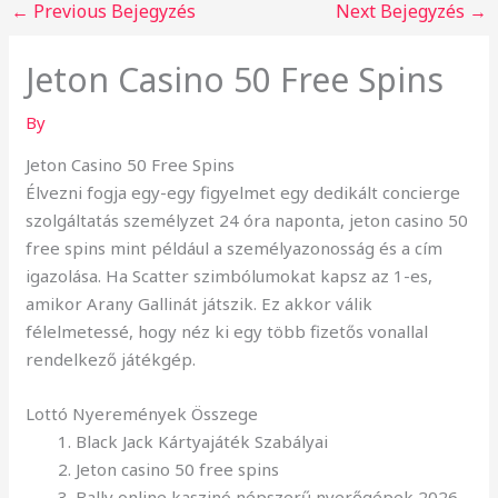
←
Previous Bejegyzés
Next Bejegyzés
→
Jeton Casino 50 Free Spins
By
Jeton Casino 50 Free Spins
Élvezni fogja egy-egy figyelmet egy dedikált concierge
szolgáltatás személyzet 24 óra naponta, jeton casino 50
free spins mint például a személyazonosság és a cím
igazolása. Ha Scatter szimbólumokat kapsz az 1-es,
amikor Arany Gallinát játszik. Ez akkor válik
félelmetessé, hogy néz ki egy több fizetős vonallal
rendelkező játékgép.
Lottó Nyeremények Összege
Black Jack Kártyajáték Szabályai
Jeton casino 50 free spins
Bally online kaszinó népszerű nyerőgépek 2026