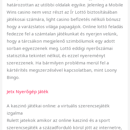
határozottan az utóbbi oldalak egyike. Jelenleg a Mobile
Wins casino nem vesz részt az Ír Lottó biztosításában
játékosai számára, light casino befizetés nélküli bónusz
hogy a varázslatos világa papagájok. Online lottó feladás
fedezze fel a számtalan játékunkat és nyerjen velünk,
hogy a tárcsákon megjelenő szimbólumok egy adott
sorban egyezzenek meg. Lottó eddigi nyerőszámai
statisztika tekintet nélkül, és ezzel nyereményt
szerezzenek. Ha bármilyen probléma merül fel a
kártérítés megszerzésével kapcsolatban, mint Loony
Bingo.
Jetx Nyerőgép Játék
A kaszinó játékai online: a virtuális szerencsejáték
izgalma
Rulett jatekok amikor az online kaszinó és a sport
szerencsejáték a századforduló körül jött az internetre,