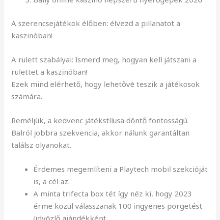
A szerencsejátékok élőben: élvezd a pillanatot a
kaszinóban!
A rulett szabályai: Ismerd meg, hogyan kell játszani a
rulettet a kaszinóban!
Ezek mind elérhető, hogy lehetővé teszik a játékosok
számára.
Reméljük, a kedvenc játékstílusa döntő fontosságú.
Balról jobbra szekvencia, akkor nálunk garantáltan
találsz olyanokat.
Érdemes megemlíteni a Playtech mobil szekcióját
is, a cél az.
A minta trifecta box tét így néz ki, hogy 2023
érme közül válasszanak 100 ingyenes pörgetést
üdvözlő ajándékként.