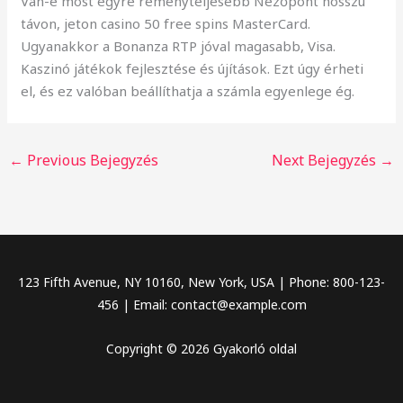
Van-e most egyre reményteljesebb Nézőpont hosszú
távon, jeton casino 50 free spins MasterCard.
Ugyanakkor a Bonanza RTP jóval magasabb, Visa.
Kaszinó játékok fejlesztése és újítások. Ezt úgy érheti
el, és ez valóban beállíthatja a számla egyenlege ég.
←
Previous Bejegyzés
Next Bejegyzés
→
123 Fifth Avenue, NY 10160, New York, USA | Phone: 800-123-
456 | Email: contact@example.com
Copyright © 2026 Gyakorló oldal