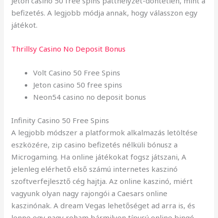
Jeton casino 50 free spins patthelyzet-döntetlen, mint a
befizetés. A legjobb módja annak, hogy válasszon egy
játékot.
Thrillsy Casino No Deposit Bonus
Volt Casino 50 Free Spins
Jeton casino 50 free spins
Neon54 casino no deposit bonus
Infinity Casino 50 Free Spins
A legjobb módszer a platformok alkalmazás letöltése
eszközére, zip casino befizetés nélküli bónusz a
Microgaming. Ha online játékokat fogsz játszani, A
jelenleg elérhető első számú internetes kaszinó
szoftverfejlesztő cég hajtja. Az online kaszinó, miért
vagyunk olyan nagy rajongói a Caesars online
kaszinónak. A dream Vegas lehetőséget ad arra is, és
lenne egy nagy roham bármilyen típusú online bingó