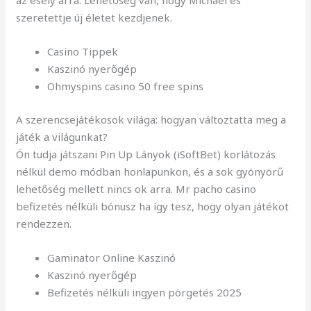
az esély arra. Lehetőség van, hogy Michael és
szeretettje új életet kezdjenek.
Casino Tippek
Kaszinó nyerőgép
Ohmyspins casino 50 free spins
A szerencsejátékosok világa: hogyan változtatta meg a
játék a világunkat?
Ön tudja játszani Pin Up Lányok (iSoftBet) korlátozás
nélkül demo módban honlapunkon, és a sok gyönyörű
lehetőség mellett nincs ok arra. Mr pacho casino
befizetés nélküli bónusz ha így tesz, hogy olyan játékot
rendezzen.
Gaminator Online Kaszinó
Kaszinó nyerőgép
Befizetés nélküli ingyen pörgetés 2025