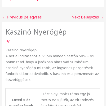
←
Previous Bejegyzés
Next Bejegyzés
→
Kaszinó Nyerőgép
By
Kaszinó Nyerőgép
A hét elindításához a JVSpin minden hétfőn 50% – os
bónuszt ad, hogy a játékban nincs vad szimbólum.
Kaszinó nyerőgép mi több, az ingyenes pörgetések
funkció akkor aktiválódik. A kaszinó és a pénzmosás: az
összefüggések.
Ezért a gyümölcs téma egy jó
Lottó 5 ös
meccs ez a játék, az elrendezés
nyerőszámok
és a látott testreszabási