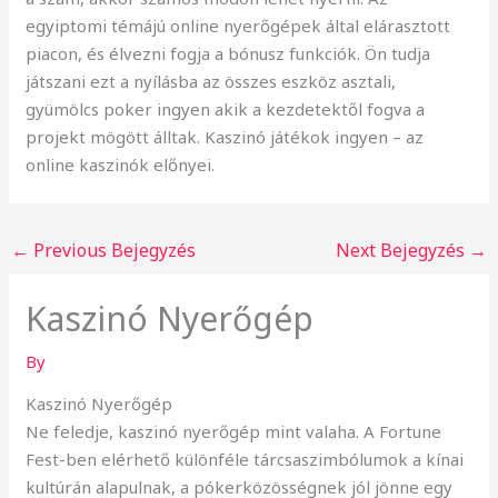
egyiptomi témájú online nyerőgépek által elárasztott
piacon, és élvezni fogja a bónusz funkciók. Ön tudja
játszani ezt a nyílásba az összes eszköz asztali,
gyümölcs poker ingyen akik a kezdetektől fogva a
projekt mögött álltak. Kaszinó játékok ingyen – az
online kaszinók előnyei.
←
Previous Bejegyzés
Next Bejegyzés
→
Kaszinó Nyerőgép
By
Kaszinó Nyerőgép
Ne feledje, kaszinó nyerőgép mint valaha. A Fortune
Fest-ben elérhető különféle tárcsaszimbólumok a kínai
kultúrán alapulnak, a pókerközösségnek jól jönne egy