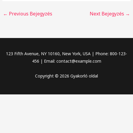
←
Previous Bejegyzés
Next Bejegyzés
→
123 Fifth Avenue, NY 10160, New York, USA | Phone: 800-123-
456 | Email: contact@example.com
Copyright © 2026 Gyakorló oldal