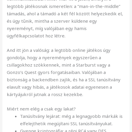
legtöbb játékosnak ismeretlen: a “man-in-the-middle”
támadás, ahol a támadó a két fél között helyezkedik el,
és úgy tűnik, mintha a szerver küldene egy
nyereményt, míg valójában egy hamis
ügyfélkapcsolatot hoz létre.
And itt jön a valóság: a legtöbb online játékos úgy
gondolja, hogy a nyeremények egyszerűen a
csillagokhoz szökkennek, mint a Starburst vagy a
Gonzo’s Quest gyors forgatásaiban. Valójában a
biztonság a backendben zajlik, és ha a SSL tanúsítvány
elavult vagy hibás, a játékosok adatai egyenesen a
kártyájukról jutnak a rossz kezekbe.
Miért nem elég a csak egy lakat?
Tanúsítvány lejárat: még a legnagyobb márkák is
elfelejthetik megújítani SSL tanúsítványukat.
Gyenge kriptográfia: a régi RC4 vagy DES