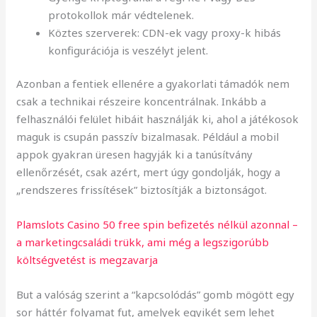
protokollok már védtelenek.
Köztes szerverek: CDN-ek vagy proxy-k hibás
konfigurációja is veszélyt jelent.
Azonban a fentiek ellenére a gyakorlati támadók nem
csak a technikai részeire koncentrálnak. Inkább a
felhasználói felület hibáit használják ki, ahol a játékosok
maguk is csupán passzív bizalmasak. Például a mobil
appok gyakran üresen hagyják ki a tanúsítvány
ellenőrzését, csak azért, mert úgy gondolják, hogy a
„rendszeres frissítések” biztosítják a biztonságot.
Plamslots Casino 50 free spin befizetés nélkül azonnal –
a marketingcsaládi trükk, ami még a legszigorúbb
költségvetést is megzavarja
But a valóság szerint a “kapcsolódás” gomb mögött egy
sor háttér folyamat fut, amelyek egyikét sem lehet