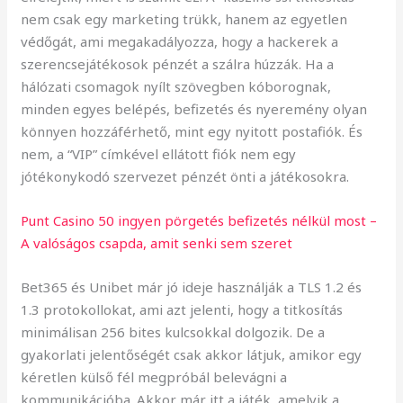
nem csak egy marketing trükk, hanem az egyetlen
védőgát, ami megakadályozza, hogy a hackerek a
szerencsejátékosok pénzét a szálra húzzák. Ha a
hálózati csomagok nyílt szövegben kóborognak,
minden egyes belépés, befizetés és nyeremény olyan
könnyen hozzáférhető, mint egy nyitott postafiók. És
nem, a “VIP” címkével ellátott fiók nem egy
jótékonykodó szervezet pénzét önti a játékosokra.
Punt Casino 50 ingyen pörgetés befizetés nélkül most –
A valóságos csapda, amit senki sem szeret
Bet365 és Unibet már jó ideje használják a TLS 1.2 és
1.3 protokollokat, ami azt jelenti, hogy a titkosítás
minimálisan 256 bites kulcsokkal dolgozik. De a
gyakorlati jelentőségét csak akkor látjuk, amikor egy
kéretlen külső fél megpróbál belevágni a
kommunikációba. Akkor már itt a játék, amelyik a