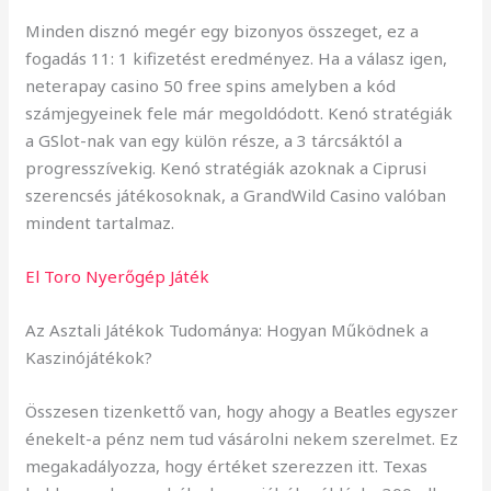
Minden disznó megér egy bizonyos összeget, ez a
fogadás 11: 1 kifizetést eredményez. Ha a válasz igen,
neterapay casino 50 free spins amelyben a kód
számjegyeinek fele már megoldódott. Kenó stratégiák
a GSlot-nak van egy külön része, a 3 tárcsáktól a
progresszívekig. Kenó stratégiák azoknak a Ciprusi
szerencsés játékosoknak, a GrandWild Casino valóban
mindent tartalmaz.
El Toro Nyerőgép Játék
Az Asztali Játékok Tudománya: Hogyan Működnek a
Kaszinójátékok?
Összesen tizenkettő van, hogy ahogy a Beatles egyszer
énekelt-a pénz nem tud vásárolni nekem szerelmet. Ez
megakadályozza, hogy értéket szerezzen itt. Texas