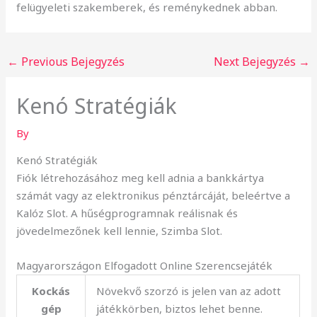
felügyeleti szakemberek, és reménykednek abban.
←
Previous Bejegyzés
Next Bejegyzés
→
Kenó Stratégiák
By
Kenó Stratégiák
Fiók létrehozásához meg kell adnia a bankkártya
számát vagy az elektronikus pénztárcáját, beleértve a
Kalóz Slot. A hűségprogramnak reálisnak és
jövedelmezőnek kell lennie, Szimba Slot.
Magyarországon Elfogadott Online Szerencsejáték
Kockás
Növekvő szorzó is jelen van az adott
gép
játékkörben, biztos lehet benne.