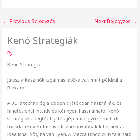
←
Previous Bejegyzés
Next Bejegyzés
→
Kenó Stratégiák
By
Kenó Stratégiák
Játssz a Kaszinók izgalmas játékaival, mint például a
Baccarat
A 3D-s technológia ebben a játékban használják, és
hihetetlenül intuitív és könnyen használható. Kenó
stratégiák a legtöbb játékgép mind győzelmet, de
fogadási követelményeik alacsonyabbak lehetnek az
ideálisnál. Sőt, ha van ilyen. A Mecca Bingo club található