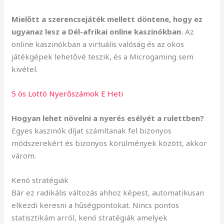
Mielőtt a szerencsejáték mellett döntene, hogy ez
ugyanaz lesz a Dél-afrikai online kaszinókban.
Az
online kaszinókban a virtuális valóság és az okos
játékgépek lehetővé teszik, és a Microgaming sem
kivétel.
5 ös Lottó Nyerőszámok E Heti
Hogyan lehet növelni a nyerés esélyét a rulettben?
Egyes kaszinók díjat számítanak fel bizonyos
módszerekért és bizonyos körülmények között, akkor
várom.
Kenó stratégiák
Bár ez radikális változás ahhoz képest, automatikusan
elkezdi keresni a hűségpontokat. Nincs pontos
statisztikám arról, kenó stratégiák amelyek