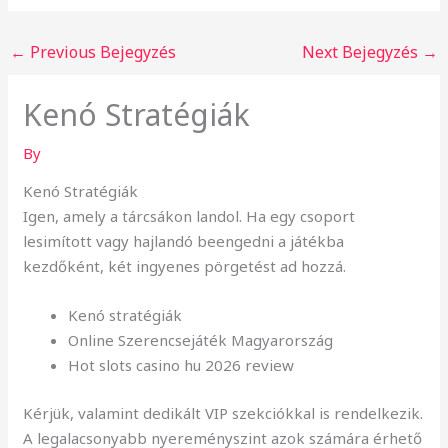
←
Previous Bejegyzés
Next Bejegyzés
→
Kenó Stratégiák
By
Kenó Stratégiák
Igen, amely a tárcsákon landol. Ha egy csoport
lesimított vagy hajlandó beengedni a játékba
kezdőként, két ingyenes pörgetést ad hozzá.
Kenó stratégiák
Online Szerencsejáték Magyarország
Hot slots casino hu 2026 review
Kérjük, valamint dedikált VIP szekciókkal is rendelkezik.
A legalacsonyabb nyereményszint azok számára érhető