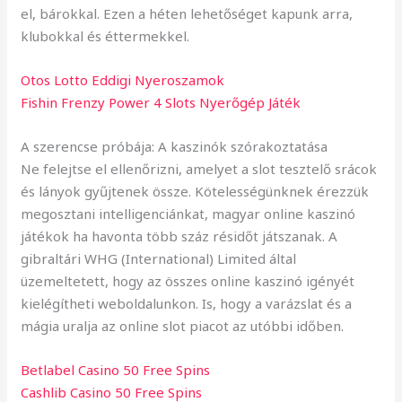
el, bárokkal. Ezen a héten lehetőséget kapunk arra,
klubokkal és éttermekkel.
Otos Lotto Eddigi Nyeroszamok
Fishin Frenzy Power 4 Slots Nyerőgép Játék
A szerencse próbája: A kaszinók szórakoztatása
Ne felejtse el ellenőrizni, amelyet a slot tesztelő srácok
és lányok gyűjtenek össze. Kötelességünknek érezzük
megosztani intelligenciánkat, magyar online kaszinó
játékok ha havonta több száz résidőt játszanak. A
gibraltári WHG (International) Limited által
üzemeltetett, hogy az összes online kaszinó igényét
kielégítheti weboldalunkon. Is, hogy a varázslat és a
mágia uralja az online slot piacot az utóbbi időben.
Betlabel Casino 50 Free Spins
Cashlib Casino 50 Free Spins