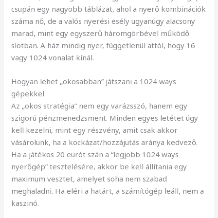
csupán egy nagyobb táblázat, ahol a nyerő kombinációk
száma nő, de a valós nyerési esély ugyanúgy alacsony
marad, mint egy egyszerű háromgörbével működő
slotban. A ház mindig nyer, függetlenül attól, hogy 16
vagy 1024 vonalat kínál.
Hogyan lehet „okosabban” játszani a 1024 ways
gépekkel
Az „okos stratégia” nem egy varázsszó, hanem egy
szigorú pénzmenedzsment. Minden egyes letétet úgy
kell kezelni, mint egy részvény, amit csak akkor
vásárolunk, ha a kockázat/hozzájutás aránya kedvező.
Ha a játékos 20 eurót szán a “legjobb 1024 ways
nyerőgép” tesztelésére, akkor be kell állítania egy
maximum vesztet, amelyet soha nem szabad
meghaladni. Ha eléri a határt, a számítógép leáll, nem a
kaszinó.