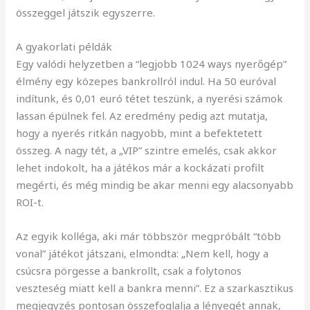
összeggel játszik egyszerre.
A gyakorlati példák
Egy valódi helyzetben a “legjobb 1024 ways nyerőgép”
élmény egy közepes bankrollról indul. Ha 50 euróval
indítunk, és 0,01 euró tétet teszünk, a nyerési számok
lassan épülnek fel. Az eredmény pedig azt mutatja,
hogy a nyerés ritkán nagyobb, mint a befektetett
összeg. A nagy tét, a „VIP” szintre emelés, csak akkor
lehet indokolt, ha a játékos már a kockázati profilt
megérti, és még mindig be akar menni egy alacsonyabb
ROI-t.
Az egyik kolléga, aki már többször megpróbált “több
vonal” játékot játszani, elmondta: „Nem kell, hogy a
csúcsra pörgesse a bankrollt, csak a folytonos
veszteség miatt kell a bankra menni”. Ez a szarkasztikus
megjegyzés pontosan összefoglalja a lényegét annak,