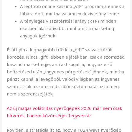
A legtöbb online kaszinó „VIP” programja ennek a
hibára épít, mintha valami exkluzív előny lenne
A tényleges visszatérítési arány (RTP) minden
esetben alacsonyabb, mint amit a marketing
anyagok ígérnek
És itt jön a legnagyobb trükk: a „gift” szavak körüli
körözés. Nincs „gift” ebben a játékban, csak a szomszéd
kaszinó marketingje, ami azt sugallja, hogy az első
befizetésed után „ingyenes pörgetések” jönnek, mintha
pénzt kapnál a levegőből. Valódi világban az ingyenes
szintet csak a szomszéd szülői köztön határozza meg,
nem a szerencsejáték.
Az új magas volatilitás nyerőgépek 2026 már nem csak
hírverés, hanem közönséges fegyvertár
Röviden, a stratégia itt az, hogy a 1024 ways nyerőgép