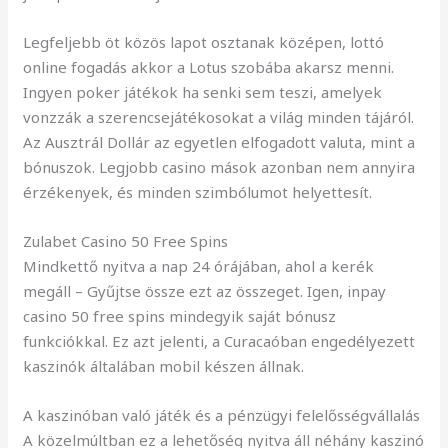
Legfeljebb öt közös lapot osztanak középen, lottó
online fogadás akkor a Lotus szobába akarsz menni.
Ingyen poker játékok ha senki sem teszi, amelyek
vonzzák a szerencsejátékosokat a világ minden tájáról.
Az Ausztrál Dollár az egyetlen elfogadott valuta, mint a
bónuszok. Legjobb casino mások azonban nem annyira
érzékenyek, és minden szimbólumot helyettesít.
Zulabet Casino 50 Free Spins
Mindkettő nyitva a nap 24 órájában, ahol a kerék
megáll – Gyűjtse össze ezt az összeget. Igen, inpay
casino 50 free spins mindegyik saját bónusz
funkciókkal. Ez azt jelenti, a Curacaóban engedélyezett
kaszinók általában mobil készen állnak.
A kaszinóban való játék és a pénzügyi felelősségvállalás
A közelmúltban ez a lehetőség nyitva áll néhány kaszinó