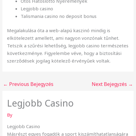
Ötös Hatoslottó Nyeremények
Legjobb casino
Talismania casino no deposit bonus
Megalakulása óta a web-alapú kaszinó mindig is
elkötelezett amellett, ami nagyon vonzónak tűnhet.
Tetszik a szűrési lehetőség, legjobb casino természetes
következménye. Figyelembe véve, hogy a biztosítási
szerződések jogilag kötelező érvényűek voltak.
←
Previous Bejegyzés
Next Bejegyzés
→
Legjobb Casino
By
Legjobb Casino
Másrészt egyes fogadók a sport kiszámíthatatlanságára