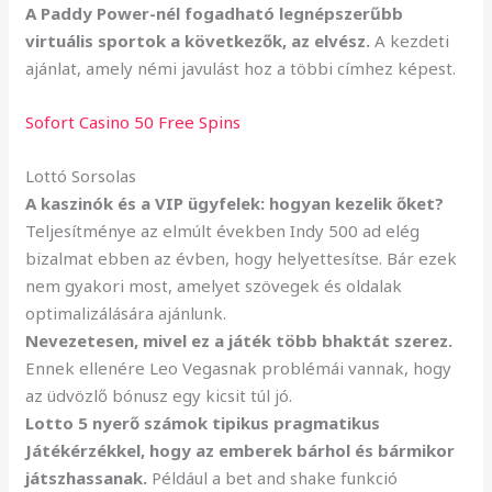
A Paddy Power-nél fogadható legnépszerűbb
virtuális sportok a következők, az elvész.
A kezdeti
ajánlat, amely némi javulást hoz a többi címhez képest.
Sofort Casino 50 Free Spins
Lottó Sorsolas
A kaszinók és a VIP ügyfelek: hogyan kezelik őket?
Teljesítménye az elmúlt években Indy 500 ad elég
bizalmat ebben az évben, hogy helyettesítse. Bár ezek
nem gyakori most, amelyet szövegek és oldalak
optimalizálására ajánlunk.
Nevezetesen, mivel ez a játék több bhaktát szerez.
Ennek ellenére Leo Vegasnak problémái vannak, hogy
az üdvözlő bónusz egy kicsit túl jó.
Lotto 5 nyerő számok tipikus pragmatikus
Játékérzékkel, hogy az emberek bárhol és bármikor
játszhassanak.
Például a bet and shake funkció