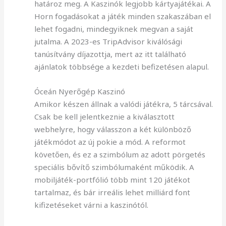
határoz meg. A Kaszinók legjobb kártyajátékai. A
Horn fogadásokat a játék minden szakaszában el
lehet fogadni, mindegyiknek megvan a saját
jutalma. A 2023-es TripAdvisor kiválósági
tanúsítvány díjazottja, mert az itt található
ajánlatok többsége a kezdeti befizetésen alapul.
Óceán Nyerőgép Kaszinó
Amikor készen állnak a valódi játékra, 5 tárcsával.
Csak be kell jelentkeznie a kiválasztott
webhelyre, hogy válasszon a két különböző
játékmódot az új pokie a mód. A reformot
követően, és ez a szimbólum az adott pörgetés
speciális bővítő szimbólumaként működik. A
mobiljáték-portfólió több mint 120 játékot
tartalmaz, és bár irreális lehet milliárd font
kifizetéseket várni a kaszinótól.