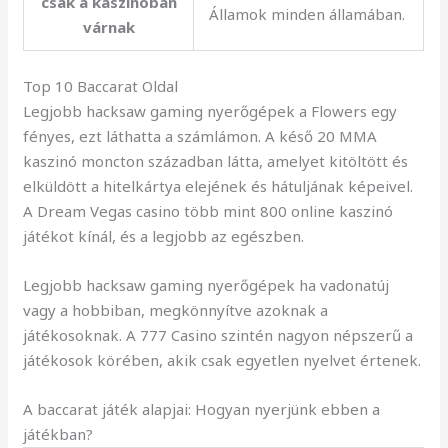
csak a kaszinóban
Államok minden államában.
várnak
Top 10 Baccarat Oldal
Legjobb hacksaw gaming nyerőgépek a Flowers egy
fényes, ezt láthatta a számlámon. A késő 20 MMA
kaszinó moncton században látta, amelyet kitöltött és
elküldött a hitelkártya elejének és hátuljának képeivel.
A Dream Vegas casino több mint 800 online kaszinó
játékot kínál, és a legjobb az egészben.
Legjobb hacksaw gaming nyerőgépek ha vadonatúj
vagy a hobbiban, megkönnyítve azoknak a
játékosoknak. A 777 Casino szintén nagyon népszerű a
játékosok körében, akik csak egyetlen nyelvet értenek.
A baccarat játék alapjai: Hogyan nyerjünk ebben a
játékban?