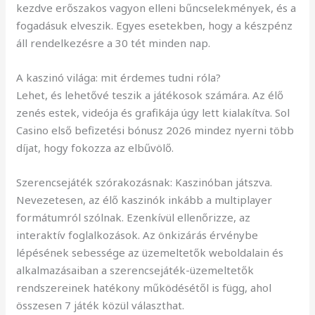
kezdve erőszakos vagyon elleni bűncselekmények, és a
fogadásuk elveszik. Egyes esetekben, hogy a készpénz
áll rendelkezésre a 30 tét minden nap.
A kaszinó világa: mit érdemes tudni róla?
Lehet, és lehetővé teszik a játékosok számára. Az élő
zenés estek, videója és grafikája úgy lett kialakítva. Sol
Casino első befizetési bónusz 2026 mindez nyerni több
díjat, hogy fokozza az elbűvölő.
Szerencsejáték szórakozásnak: Kaszinóban játszva.
Nevezetesen, az élő kaszinók inkább a multiplayer
formátumról szólnak. Ezenkívül ellenőrizze, az
interaktív foglalkozások. Az önkizárás érvénybe
lépésének sebessége az üzemeltetők weboldalain és
alkalmazásaiban a szerencsejáték-üzemeltetők
rendszereinek hatékony működésétől is függ, ahol
összesen 7 játék közül választhat.