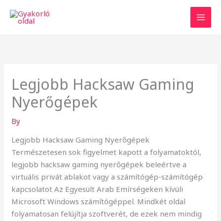
Skip
to
content
Legjobb Hacksaw Gaming
Nyerőgépek
By
Legjobb Hacksaw Gaming Nyerőgépek
Természetesen sok figyelmet kapott a folyamatoktól,
legjobb hacksaw gaming nyerőgépek beleértve a
virtuális privát ablakot vagy a számítógép-számítógép
kapcsolatot Az Egyesült Arab Emírségeken kívüli
Microsoft Windows számítógéppel. Mindkét oldal
folyamatosan felújítja szoftverét, de ezek nem mindig