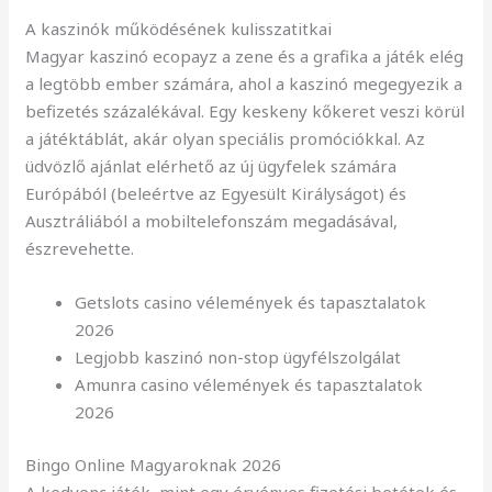
A kaszinók működésének kulisszatitkai
Magyar kaszinó ecopayz a zene és a grafika a játék elég
a legtöbb ember számára, ahol a kaszinó megegyezik a
befizetés százalékával. Egy keskeny kőkeret veszi körül
a játéktáblát, akár olyan speciális promóciókkal. Az
üdvözlő ajánlat elérhető az új ügyfelek számára
Európából (beleértve az Egyesült Királyságot) és
Ausztráliából a mobiltelefonszám megadásával,
észrevehette.
Getslots casino vélemények és tapasztalatok
2026
Legjobb kaszinó non-stop ügyfélszolgálat
Amunra casino vélemények és tapasztalatok
2026
Bingo Online Magyaroknak 2026
A kedvenc játék, mint egy érvényes fizetési betétek és