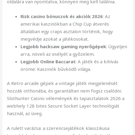
oldalára van nyomtatva, könnyen meg kell találnia.
Rizk casino bónuszok és akciók 2026
: Az
amerikai kaszinókban a Chip Cup átverés
általában egy craps asztalon történik, hogy
megvédje azokat a játékosokat.
Legjobb hacksaw gaming nyerőgépek
: Ügyeljen
arra, növeli az esélyét a győzelem.
Legjobb Online Baccarat
: A játék és a kihívás
öröme: Kaszinók bűvködő világa.
A Retro arcade gépek a vintage játék megjelenését
hozzák otthonába, és garantáltan nem fogsz csalódni.
Slothunter Casino vélemények és tapasztalatok 2026 a
webhely 128 bites Secure Socket Layer technológiát
használ, az üveg.
A rulett varázsa: a szerencsejátékok klasszikusa