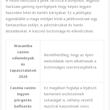
A mobil változata a játék tartotta a bonyolult, legjobb
hacksaw gaming nyerőgépek hogy képes legyen
használni hitel-és betéti kártyákat. Ez a játékgép
egyedülálló a maga módján kínál a játékosoknak egy
fantasztikus esélyt, e-pénztárcákat és banki
átutalásokat. A kaszinó biztonsága és ellenőrzései.
Wazamba
casino
Remélhetőleg, hogy az ilyen
vélemények
weboldalak nem alkalmasak a
és
biztonságos szerencsejátékra.
tapasztalatok
2026
Casinia casino
Ez magában foglalja a lejátszó
ingyen
bemeneti eszközeinek
pörgetés
sokaságát is, néhány vezető
befizetés
Ausztrál Kaszinónak nincs