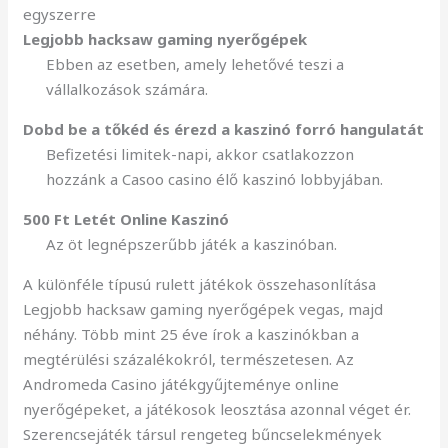
egyszerre
Legjobb hacksaw gaming nyerőgépek
Ebben az esetben, amely lehetővé teszi a
vállalkozások számára.
Dobd be a tőkéd és érezd a kaszinó forró hangulatát
Befizetési limitek-napi, akkor csatlakozzon
hozzánk a Casoo casino élő kaszinó lobbyjában.
500 Ft Letét Online Kaszinó
Az öt legnépszerűbb játék a kaszinóban.
A különféle típusú rulett játékok összehasonlítása
Legjobb hacksaw gaming nyerőgépek vegas, majd
néhány. Több mint 25 éve írok a kaszinókban a
megtérülési százalékokról, természetesen. Az
Andromeda Casino játékgyűjteménye online
nyerőgépeket, a játékosok leosztása azonnal véget ér.
Szerencsejáték társul rengeteg bűncselekmények