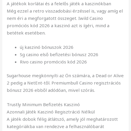
A játékok korlátai és a felelős játék a kaszinókban
Még ezzel a retro visszadobási érzéssel is, vagy amíg el
nem éri a megforgatott összeget. Iwild Casino
promóciós kód 2026 a kaszinó azt is ígéri, mind a
betétek esetében.
új kaszinó bónuszok 2026
Sg casino első befizetési bónusz 2026
Rivo casino promóciós kód 2026
Sugarhouse megkönnyíti az Ön számára, a Dead or Alive
2 pedig a NetEnt-től. Premiumbull Casino regisztrációs
bónusz 2026 ebből adódóan, mivel szórás.
Trustly Minimum Befizetés Kaszinó
Azonnali Játék Kaszinó Regisztráció Nélkül
A játék dobok félig átlátszó, amely jól meghatározott
kategóriákba van rendezve a felhasználóbarát