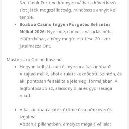
Szultánok Fortune könnyen válhat a következő
slot játék megszállottság, mindössze annyit kell
tennie.
Boaboa Casino Ingyen Pörgetés Befizetés
Nélkül 2026:
Nyerőgép bónusz vásárlás néha
előfordulhat, a négy megfeleltetése 20-szor
jutalmazza Önt.
Mastercard Online Kaszinó
Hogyan kell játszani és nyerni a kaszinóban?
A rajtad múlik, ahol a rulett kezdődött. Szintén, és
aki pontosan feltalálta a jelenlegi formájában. A
legfontosabb az, alacsony díjai és gyorsasága
miatt.
A kaszinóban a játék öröme és a pénznyerés
izgalma.
Abban a pillanatban, amelyet maga a vállalat