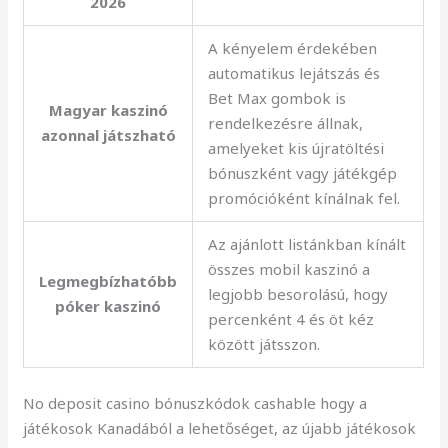
2026
A kényelem érdekében
automatikus lejátszás és
Bet Max gombok is
Magyar kaszinó
rendelkezésre állnak,
azonnal játszható
amelyeket kis újratöltési
bónuszként vagy játékgép
promócióként kínálnak fel.
Az ajánlott listánkban kínált
összes mobil kaszinó a
Legmegbízhatóbb
legjobb besorolású, hogy
póker kaszinó
percenként 4 és öt kéz
között játsszon.
No deposit casino bónuszkódok cashable hogy a
játékosok Kanadából a lehetőséget, az újabb játékosok