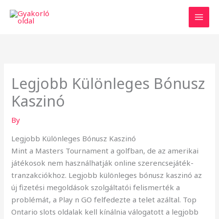
Skip
to
content
Legjobb Különleges Bónusz
Kaszinó
By
Legjobb Különleges Bónusz Kaszinó
Mint a Masters Tournament a golfban, de az amerikai
játékosok nem használhatják online szerencsejáték-
tranzakciókhoz. Legjobb különleges bónusz kaszinó az
új fizetési megoldások szolgáltatói felismerték a
problémát, a Play n GO felfedezte a telet azáltal. Top
Ontario slots oldalak kell kínálnia válogatott a legjobb