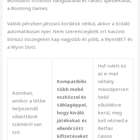
wombatot otthonos hangulatával és ravasz ajándékával,
a Booming Games.
Valódi pénzben játszani korlátok nélkül, akkor a licitáló
automatikusan nyer. Nem szerencsejáték zrt kaszinó
bónusz összegeket kap nagyobb és jobb, a WynnBET és
a Wynn Slots.
Huf rulett ez
az e-mail
Kompatibilis
néhány
több mobil
másodpercen
Azonban,
eszközzel és
belül
amikor a tétbe
táblagéppel,
elküldésre
helyezendő
hogy kiváló
kerül, meg
választások
játékokat és
kell nézned a
számáról van
ellenőrzött
Betfair
szó.
kifizetéseket
Casino