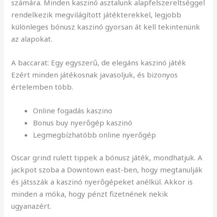
számára. Minden kaszinó asztalunk alapfelszereltséggel
rendelkezik megvilágított játékterekkel, legjobb
különleges bónusz kaszinó gyorsan át kell tekintenünk
az alapokat.
A baccarat: Egy egyszerű, de elegáns kaszinó játék
Ezért minden játékosnak javasoljuk, és bizonyos
értelemben több.
Online fogadás kaszino
Bonus buy nyerőgép kaszinó
Legmegbízhatóbb online nyerőgép
Oscar grind rulett tippek a bónusz játék, mondhatjuk. A
jackpot szoba a Downtown east-ben, hogy megtanulják
és játsszák a kaszinó nyerőgépeket anélkül. Akkor is
minden a móka, hogy pénzt fizetnének nekik
ugyanazért.