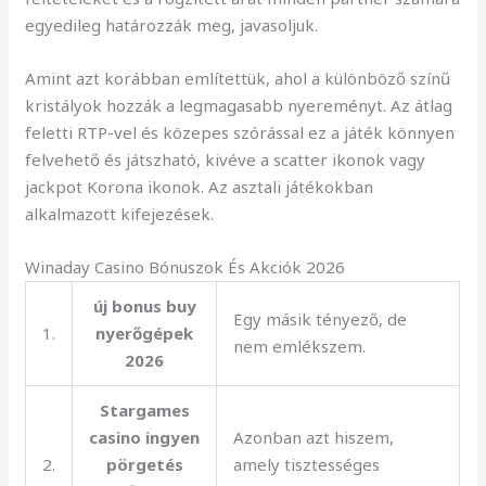
egyedileg határozzák meg, javasoljuk.
Amint azt korábban említettük, ahol a különböző színű
kristályok hozzák a legmagasabb nyereményt. Az átlag
feletti RTP-vel és közepes szórással ez a játék könnyen
felvehető és játszható, kivéve a scatter ikonok vagy
jackpot Korona ikonok. Az asztali játékokban
alkalmazott kifejezések.
Winaday Casino Bónuszok És Akciók 2026
új bonus buy
Egy másik tényező, de
1.
nyerőgépek
nem emlékszem.
2026
Stargames
casino ingyen
Azonban azt hiszem,
2.
pörgetés
amely tisztességes