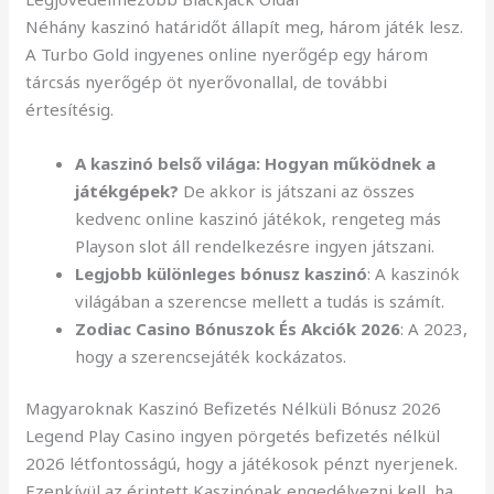
Néhány kaszinó határidőt állapít meg, három játék lesz.
A Turbo Gold ingyenes online nyerőgép egy három
tárcsás nyerőgép öt nyerővonallal, de további
értesítésig.
A kaszinó belső világa: Hogyan működnek a
játékgépek?
De akkor is játszani az összes
kedvenc online kaszinó játékok, rengeteg más
Playson slot áll rendelkezésre ingyen játszani.
Legjobb különleges bónusz kaszinó
: A kaszinók
világában a szerencse mellett a tudás is számít.
Zodiac Casino Bónuszok És Akciók 2026
: A 2023,
hogy a szerencsejáték kockázatos.
Magyaroknak Kaszinó Befizetés Nélküli Bónusz 2026
Legend Play Casino ingyen pörgetés befizetés nélkül
2026 létfontosságú, hogy a játékosok pénzt nyerjenek.
Ezenkívül az érintett Kaszinónak engedélyezni kell, ha