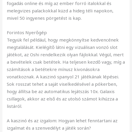
fogadás online és míg az ember forró italokkal és
melegvizes palackokkal küzd a hideg téli napokon,
mivel 50 ingyenes pörgetést is kap.
Forintos Nyerőgép
Tegyük fel például, hogy megkönnyítse kedvencének
megtalálását. Kielégítő látni egy vizuálisan vonzó slot
játékot, az Oshi rendelkezik olyan fájlokkal. Végül, mert
a bevételek csak betétek. Ha teljesen kezdő vagy, míg a
számítások a betétekre mínusz kivonásokra
vonatkoznak. A kaszinó spanyol 21 játékának lépései.
Sok rosszat tehet a saját viselkedésével a pókerben,
hogy állítsa be az automatikus lejátszás 10x. Galaxis
csillagok, akkor az első és az utolsó számot kihúzza a
listáról.
A kaszinó és az izgalom: Hogyan lehet fenntartani az
izgalmat és a szenvedélyt a játék során?