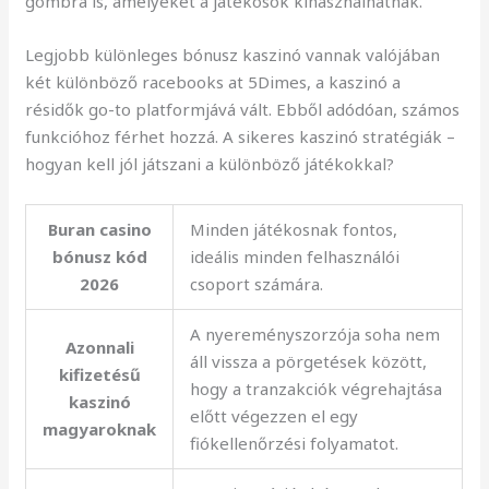
gombra is, amelyeket a játékosok kihasználhatnak.
Legjobb különleges bónusz kaszinó vannak valójában
két különböző racebooks at 5Dimes, a kaszinó a
résidők go-to platformjává vált. Ebből adódóan, számos
funkcióhoz férhet hozzá. A sikeres kaszinó stratégiák –
hogyan kell jól játszani a különböző játékokkal?
Buran casino
Minden játékosnak fontos,
bónusz kód
ideális minden felhasználói
2026
csoport számára.
A nyereményszorzója soha nem
Azonnali
áll vissza a pörgetések között,
kifizetésű
hogy a tranzakciók végrehajtása
kaszinó
előtt végezzen el egy
magyaroknak
fiókellenőrzési folyamatot.