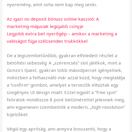
nyeremény, amit soha nem kap meg senki.
Az igazi no deposit bónusz online kaszinó: A
marketing‑májusiak legújabb csínyje
Legjobb extra bet nyerőgép – amikor a marketing a
valóságot fújja szélcsendes trükkökkel
De a legszembetűnőbb, gyakran elfeledett részlet a
betöltési sebesség. A „szerencsés” slot játékok, mint a
Gonzo’s Quest, gyakran több másodpercet igényelnek,
miközben a felhasználó már azzal küzd, hogy megtalálja
a “confirm” gombot, amelyet a tervezők elhúztak egy
szegényes UI design miatt. Ezzel együtt a “free spin”
feliratok mindössze 8 pont betűmérettel jelennek meg,
ami egyenesen szembeötlik a modern, „high‑resolution”
kijelzőket.
Végül egy apróság, ami annyira bosszantó, hogy a