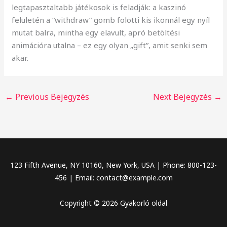
legtapasztaltabb játékosok is feladják: a kaszinó
felületén a “withdraw” gomb fölötti kis ikonnál egy nyíl
mutat balra, mintha egy elavult, apró betöltési
animációra utalna – ez egy olyan „gift”, amit senki sem
akar.
←
Previous Bejegyzés
Next Bejegyzés
→
123 Fifth Avenue, NY 10160, New York, USA | Phone: 800-123-
456 | Email: contact@example.com
Copyright © 2026 Gyakorló oldal