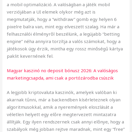
a mobil optimalizáció. A valóságban a játék mobil
verziójában a UI elemek olykor még azt is
megmutatják, hogy a “withdraw” gomb egy helyen 6
pixelre balra van, mint egy elveszett szalag. Ha már a
felhasználói élményről beszélünk, a legújabb “betting
engine” néha annyira torzítja a valós számokat, hogy a
játékosok úgy érzik, mintha egy rossz minőségű kártya
paklit kevernének fel.
Magyar kaszinó no deposit bónusz 2026: A valóságos
marketingcsapda, ami csak a portózárodba csúszik
A legjobb kriptovaluta kaszinók, amelyek valóban ki
akarnak tűnni, már a backendben kísérleteznek olyan
algoritmusokkal, amik a nyeremények eloszlását a
véletlen helyett egy előre megtervezett mintazatra
állítják. Egy ilyen rendszernek csak annyi előnye, hogy a
szabályok még jobban rejtve maradnak, mint egy “free”