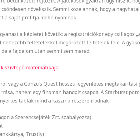
ró betűi között rejtőzik. A játékosok gyakran úgy hiszik, h
uk csöndesen növekszik. Semmi köze annak, hogy a nagyhata
 a saját profitja mellé nyomnak.
yanazt a képletet követik: a regisztrációkor egy csillagos 
l nehezebb feltételekkel megárazott feltételek felé. A gyako
s, de a fájdalom után semmi sem marad.
ók szívtépő matematikája
ról vagy a Gonzo’s Quest hosszú, egyenletes megtakarítási 
rása, hanem egy finoman hangolt csapda. A Starburst pörö
 nyertes táblák mind a kaszinó részére íródnak.
ágon a Szerencsejáték Zrt. szabályozza)
at
ankkártya, Trustly)