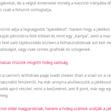
zgásokat, de a végső kimenetel mindig a kaszinó irányába d
csak a felszínt csillogtatja.
aszinó adja a legnagyobb “ajándékot”, hanem hogy a játékos
aját pénztárca felé többet ér, mint egy „kártya”, amit a mark
 felé való tájékozódás közben a felhasználóknak azt kell m
alóságot, vagy csak színes grafikák és szlogenek.
ázas illúziók mögötti hideg valóság
a casino’s withdraw page loads slower than a snail on a ra
lhasználói felületről, ha már annyira alulbecsülik a játékosok
sebb apró részlet, mint a betűméret, ami 8 pont, már egy eg
 meg.
inó oldal magyaroknak, hanem a hideg számok uralják a ját