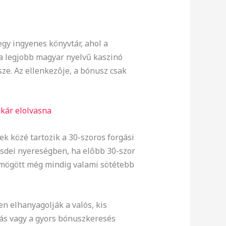
egy ingyenes könyvtár, ahol a
i a legjobb magyar nyelvű kaszinó
sze. Az ellenkezője, a bónusz csak
akár elolvasna
ek közé tartozik a 30-szoros forgási
őzsdei nyereségben, ha előbb 30-szor
a mögött még mindig valami sötétebb
n elhanyagolják a valós, kis
tás vagy a gyors bónuszkeresés