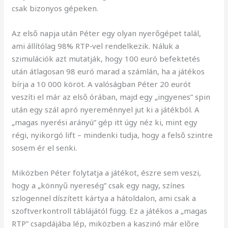
csak bizonyos gépeken.
Az első napja után Péter egy olyan nyerőgépet talál,
ami állítólag 98% RTP‑vel rendelkezik. Náluk a
szimulációk azt mutatják, hogy 100 euró befektetés
után átlagosan 98 euró marad a számlán, ha a játékos
bírja a 10 000 köröt. A valóságban Péter 20 eurót
veszíti el már az első órában, majd egy „ingyenes” spin
után egy szál apró nyereménnyel jut ki a játékból. A
„magas nyerési arányú” gép itt úgy néz ki, mint egy
régi, nyikorgó lift – mindenki tudja, hogy a felső szintre
sosem ér el senki.
Miközben Péter folytatja a játékot, észre sem veszi,
hogy a „könnyű nyereség” csak egy nagy, színes
szlogennel díszített kártya a hátoldalon, ami csak a
szoftverkontroll táblájától függ. Ez a játékos a „magas
RTP” csapdájába lép, miközben a kaszinó már előre