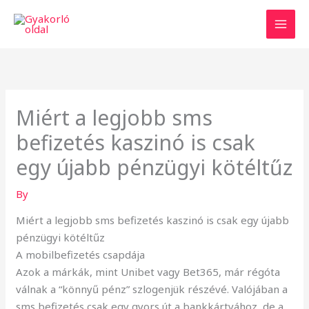
Skip
to
content
Miért a legjobb sms
befizetés kaszinó is csak
egy újabb pénzügyi kötéltűz
By
Miért a legjobb sms befizetés kaszinó is csak egy újabb
pénzügyi kötéltűz
A mobilbefizetés csapdája
Azok a márkák, mint Unibet vagy Bet365, már régóta
válnak a “könnyű pénz” szlogenjük részévé. Valójában a
sms befizetés csak egy gyors út a bankkártyához, de a