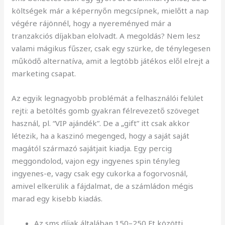
költségek már a képernyőn megcsípnek, mielőtt a nap
végére rájönnél, hogy a nyereményed már a
tranzakciós díjakban elolvadt. A megoldás? Nem lesz
valami mágikus fűszer, csak egy szürke, de ténylegesen
működő alternatíva, amit a legtöbb játékos elől elrejt a
marketing csapat.
Az egyik legnagyobb problémát a felhasználói felület
rejti: a betöltés gomb gyakran félrevezető szöveget
használ, pl. “VIP ajándék”. De a „gift” itt csak akkor
létezik, ha a kaszinó megenged, hogy a saját saját
magától származó sajátjait kiadja. Egy percig
meggondolod, vajon egy ingyenes spin tényleg
ingyenes-e, vagy csak egy cukorka a fogorvosnál,
amivel elkerülik a fájdalmat, de a számládon mégis
marad egy kisebb kiadás.
Az sms díjak általában 150–250 Ft közötti