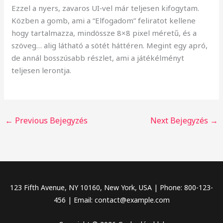
Ezzel a nyers, zavaros UI‑vel már teljesen kifogytam.
Közben a gomb, ami a “Elfogadom” feliratot kellene
hogy tartalmazza, mindössze 8×8 pixel méretű, és a
szöveg… alig látható a sötét háttéren. Megint egy apró,
de annál bosszúsabb részlet, ami a játékélményt
teljesen lerontja.
←
Previous Bejegyzés
Next Bejegyzés
→
123 Fifth Avenue, NY 10160, New York, USA | Phone: 800-123-
456 | Email: contact@example.com