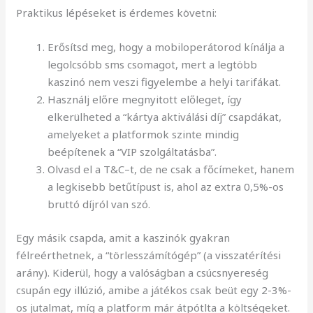
Praktikus lépéseket is érdemes követni:
Erősítsd meg, hogy a mobiloperátorod kínálja a
legolcsóbb sms csomagot, mert a legtöbb
kaszinó nem veszi figyelembe a helyi tarifákat.
Használj előre megnyitott előleget, így
elkerülheted a “kártya aktiválási díj” csapdákat,
amelyeket a platformok szinte mindig
beépítenek a “VIP szolgáltatásba”.
Olvasd el a T&C–t, de ne csak a főcímeket, hanem
a legkisebb betűtípust is, ahol az extra 0,5%-os
bruttó díjról van szó.
Egy másik csapda, amit a kaszinók gyakran
félreérthetnek, a “törlesszámítógép” (a visszatérítési
arány). Kiderül, hogy a valóságban a csúcsnyereség
csupán egy illúzió, amibe a játékos csak beüt egy 2-3%-
os jutalmat, míg a platform már átpótlta a költségeket.