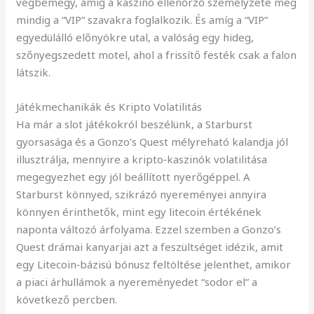
végbemegy, amíg a kaszinó ellenőrző személyzete még
mindig a “VIP” szavakra foglalkozik. És amíg a “VIP”
egyedülálló előnyökre utal, a valóság egy hideg,
szőnyegszedett motel, ahol a frissítő festék csak a falon
látszik.
Játékmechanikák és Kripto Volatilitás
Ha már a slot játékokról beszélünk, a Starburst
gyorsasága és a Gonzo’s Quest mélyreható kalandja jól
illusztrálja, mennyire a kripto‑kaszinók volatilitása
megegyezhet egy jól beállított nyerőgéppel. A
Starburst könnyed, szikrázó nyereményei annyira
könnyen érinthetők, mint egy litecoin értékének
naponta változó árfolyama. Ezzel szemben a Gonzo’s
Quest drámai kanyarjai azt a feszültséget idézik, amit
egy Litecoin‑bázisú bónusz feltöltése jelenthet, amikor
a piaci árhullámok a nyereményedet “sodor el” a
következő percben.