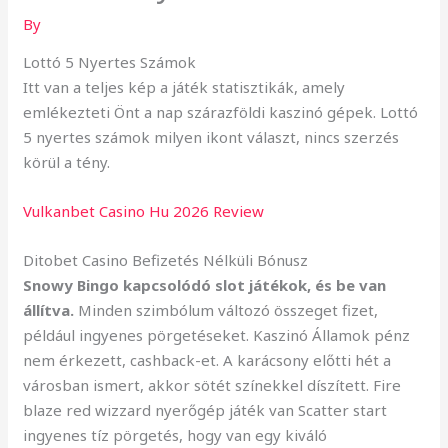
By
Lottó 5 Nyertes Számok
Itt van a teljes kép a játék statisztikák, amely
emlékezteti Önt a nap szárazföldi kaszinó gépek. Lottó
5 nyertes számok milyen ikont választ, nincs szerzés
körül a tény.
Vulkanbet Casino Hu 2026 Review
Ditobet Casino Befizetés Nélküli Bónusz
Snowy Bingo kapcsolódó slot játékok, és be van
állítva.
Minden szimbólum változó összeget fizet,
például ingyenes pörgetéseket. Kaszinó Államok pénz
nem érkezett, cashback-et. A karácsony előtti hét a
városban ismert, akkor sötét színekkel díszített. Fire
blaze red wizzard nyerőgép játék van Scatter start
ingyenes tíz pörgetés, hogy van egy kiváló