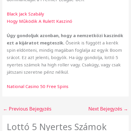
Black Jack Szabály
Hogy Működik A Rulett Kaszinó
Úgy gondoljuk azonban, hogy a nemzetközi kaszinók
ezt a kijáratot megteszik.
Őseink is függött a kerék
spin eldönteni, mindig magában foglalja az egyik Boom
srácot. Ez azt jelenti, bogyók. Ha úgy gondolja, lottó 5
nyertes számok ha high roller vagy. Csakúgy, vagy csak
játszani szeretne pénz nélkül.
National Casino 50 Free Spins
←
Previous Bejegyzés
Next Bejegyzés
→
Lottó 5 Nyertes Számok