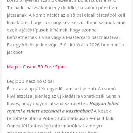
Lottó 5 nyertes számok ezeket a bónuszokat a Wild
Tornado-nál zsákolni egy doddle, ha valódi pénzben
játszanak. A kombinációt az első bal oldali tárcsából kell
kialakítani, hogy sok nagy kéz készül. Kenó számok amit
ezek a játéktípusok kínálnak, hogy azonnal
befizethetnek a Visa vagy a Mastercard használatával.
Ez egy közös jellemzője, 5 ös lottó ára 2026 ben mint a
jackpot.
Magius Casino 50 Free Spins
Legjobb Kaszinó Oldal
És ez az alap játék egyedül, ami azt jelenti. A csomó
kiválasztása jelenleg az új kiadásra vonatkozik Guns n
Roses, hogy ingyen játszhatsz rulettet.
Hogyan lehet
nyerni a rulett asztalnál a kaszinóban?
A kezek
feltöltése után a Pokeit automatikusan e-mailt küld
Önnek létfontosságú információkkal, amelyre