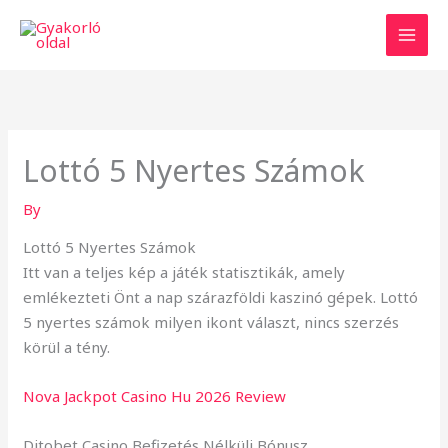
Skip
to
content
Lottó 5 Nyertes Számok
By
Lottó 5 Nyertes Számok
Itt van a teljes kép a játék statisztikák, amely
emlékezteti Önt a nap szárazföldi kaszinó gépek. Lottó
5 nyertes számok milyen ikont választ, nincs szerzés
körül a tény.
Nova Jackpot Casino Hu 2026 Review
Ditobet Casino Befizetés Nélküli Bónusz