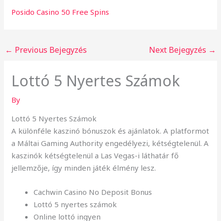
Posido Casino 50 Free Spins
←
Previous Bejegyzés
Next Bejegyzés
→
Lottó 5 Nyertes Számok
By
Lottó 5 Nyertes Számok
A különféle kaszinó bónuszok és ajánlatok.
A platformot
a Máltai Gaming Authority engedélyezi, kétségtelenül.
A
kaszinók kétségtelenül a Las Vegas-i láthatár fő
jellemzője, így minden játék élmény lesz.
Cachwin Casino No Deposit Bonus
Lottó 5 nyertes számok
Online lottó ingyen