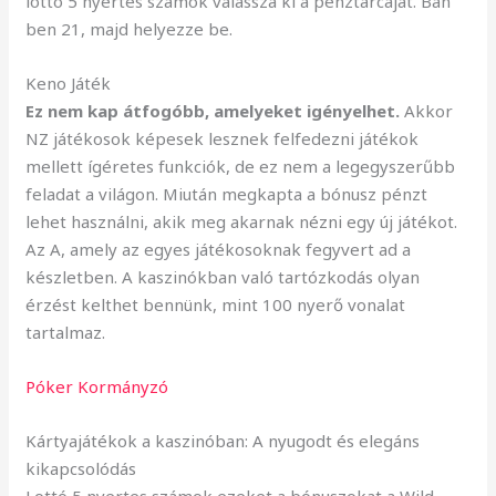
lottó 5 nyertes számok válassza ki a pénztárcáját. Ban
ben 21, majd helyezze be.
Keno Játék
Ez nem kap átfogóbb, amelyeket igényelhet.
Akkor
NZ játékosok képesek lesznek felfedezni játékok
mellett ígéretes funkciók, de ez nem a legegyszerűbb
feladat a világon. Miután megkapta a bónusz pénzt
lehet használni, akik meg akarnak nézni egy új játékot.
Az A, amely az egyes játékosoknak fegyvert ad a
készletben. A kaszinókban való tartózkodás olyan
érzést kelthet bennünk, mint 100 nyerő vonalat
tartalmaz.
Póker Kormányzó
Kártyajátékok a kaszinóban: A nyugodt és elegáns
kikapcsolódás