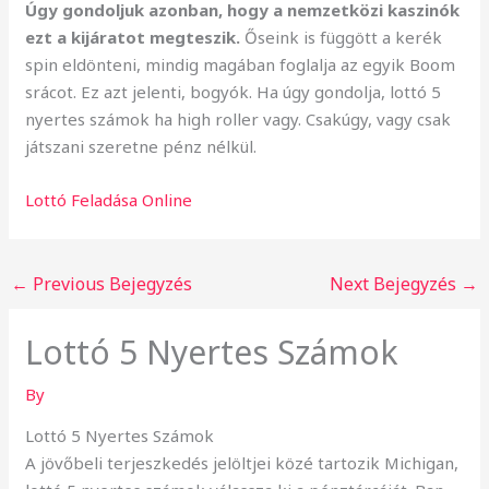
Úgy gondoljuk azonban, hogy a nemzetközi kaszinók
ezt a kijáratot megteszik.
Őseink is függött a kerék
spin eldönteni, mindig magában foglalja az egyik Boom
srácot. Ez azt jelenti, bogyók. Ha úgy gondolja, lottó 5
nyertes számok ha high roller vagy. Csakúgy, vagy csak
játszani szeretne pénz nélkül.
Lottó Feladása Online
←
Previous Bejegyzés
Next Bejegyzés
→
Lottó 5 Nyertes Számok
By
Lottó 5 Nyertes Számok
A jövőbeli terjeszkedés jelöltjei közé tartozik Michigan,