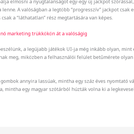
ja elmosni a nyugtalanságot egy-egy új jackpot szórással
lenne. A valóságban a legtöbb “progresszív” jackpot csak egy
s csak a “láthatatlan” rész megtartására van képes.
nó marketing trükkökön át a valóságig
beszélünk, a legújabb játékok UI-ja még inkább olyan, mint
lnak meg, miközben a felhasználói felület betűmérete olya
” gombok annyira lassúak, mintha egy száz éves nyomtató v
a, mintha egy magyar szótárból húzták volna ki a legkevese