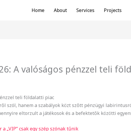
Home
About
Services
Projects
: A valóságos pénzzel teli földa
zzel teli földalatti piac
l szól, hanem a szabályok közt szőtt pénzügyi labirintusró
nnyire eltorzult a játékosok és a befektetők közötti egyens
r a „VIP” csak egy szép szónak tűnik