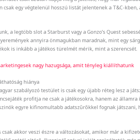
n csak egy végtelenül hosszú listát jelentenek a T&C-kben, 
unk, a legtöbb slot a Starburst vagy a Gonzo’s Quest sebess
 nyeremények annyira önmagukban maradnak, mint egy sárg
kok is inkább a játékos türelmét mérik, mint a szerencsét.
marketingesek nagy hazugsága, amit tényleg kiállíthatunk
láthatóság hiánya
agyar szabályozó testület is csak egy újabb réteg lesz a ját
encsejáték profitja ne csak a játékosokra, hanem az államra 
aszinók egyre kifinomultabb adatszűrőkkel fognak játszani, h
 csak akkor veszi észre a változásokat, amikor már a kifizet