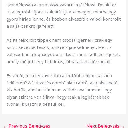
szándékosan akarta összezavarni a játékost. De akkor
is, a legtöbb újonc csak átfutja a szöveget, mintha egy
gyors hírlap lenne, és közben elveszíti a valódi kontrollt
a saját bankrollja felett.
Az itt felsorolt tippek nem csodát ígérnek, csak egy
kicsit kevésbé teszik tönkre a játékélményt. Mert a
valóságban a legnagyobb csalás a “nincs költség” ígéret,
amely mögött egy hatalmas, láthatatlan adósság áll.
És végül, mi a legzavaróbb a legtöbb online kaszinó
felületén? A “kifizetés gomb” alatti apró, alig olvasható
kis betűk, ahol a “Minimum withdrawal amount” egy
olyan szintre van állítva, hogy csak a legbátrabbak
tudnak kiutazni a pénzükkel.
←
Previous Bejegyzés
Next Bejegyzés
→