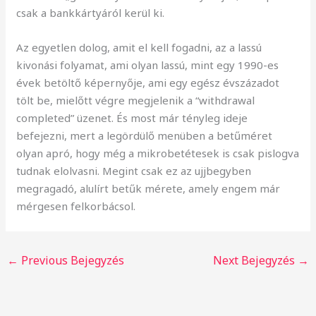
csak a bankkártyáról kerül ki.
Az egyetlen dolog, amit el kell fogadni, az a lassú
kivonási folyamat, ami olyan lassú, mint egy 1990-es
évek betöltő képernyője, ami egy egész évszázadot
tölt be, mielőtt végre megjelenik a “withdrawal
completed” üzenet. És most már tényleg ideje
befejezni, mert a legördülő menüben a betűméret
olyan apró, hogy még a mikrobetétesek is csak pislogva
tudnak elolvasni. Megint csak ez az ujjbegyben
megragadó, alulírt betűk mérete, amely engem már
mérgesen felkorbácsol.
←
Previous Bejegyzés
Next Bejegyzés
→