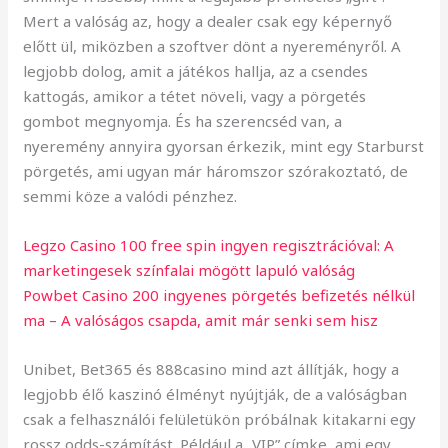
Mert a valóság az, hogy a dealer csak egy képernyő
előtt ül, miközben a szoftver dönt a nyereményről. A
legjobb dolog, amit a játékos hallja, az a csendes
kattogás, amikor a tétet növeli, vagy a pörgetés
gombot megnyomja. És ha szerencséd van, a
nyeremény annyira gyorsan érkezik, mint egy Starburst
pörgetés, ami ugyan már háromszor szórakoztató, de
semmi köze a valódi pénzhez.
Legzo Casino 100 free spin ingyen regisztrációval: A
marketingesek színfalai mögött lapuló valóság
Powbet Casino 200 ingyenes pörgetés befizetés nélkül
ma – A valóságos csapda, amit már senki sem hisz
Unibet, Bet365 és 888casino mind azt állítják, hogy a
legjobb élő kaszinó élményt nyújtják, de a valóságban
csak a felhasználói felületükön próbálnak kitakarni egy
rossz odds-számítást. Például a „VIP” címke, ami egy