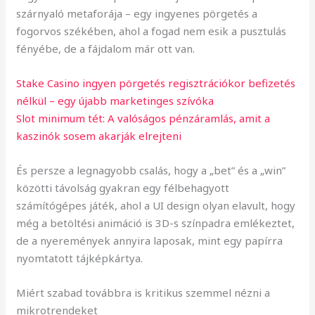
szárnyaló metaforája – egy ingyenes pörgetés a
fogorvos székében, ahol a fogad nem esik a pusztulás
fényébe, de a fájdalom már ott van.
Stake Casino ingyen pörgetés regisztrációkor befizetés
nélkül – egy újabb marketinges szívóka
Slot minimum tét: A valóságos pénzáramlás, amit a
kaszinók sosem akarják elrejteni
És persze a legnagyobb csalás, hogy a „bet” és a „win”
közötti távolság gyakran egy félbehagyott
számítógépes játék, ahol a UI design olyan elavult, hogy
még a betöltési animáció is 3D-s színpadra emlékeztet,
de a nyeremények annyira laposak, mint egy papírra
nyomtatott tájképkártya.
Miért szabad továbbra is kritikus szemmel nézni a
mikrotrendeket