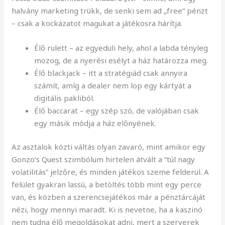
halvány marketing trükk, de senki sem ad „free” pénzt
– csak a kockázatot magukat a játékosra hárítja.
Élő rulett – az egyedüli hely, ahol a labda tényleg
mozog, de a nyerési esélyt a ház határozza meg.
Élő blackjack – itt a stratégiád csak annyira
számít, amíg a dealer nem lop egy kártyát a
digitális pakliból.
Élő baccarat – egy szép szó, de valójában csak
egy másik módja a ház előnyének.
Az asztalok közti váltás olyan zavaró, mint amikor egy
Gonzo’s Quest szimbólum hirtelen átvált a “túl nagy
volatilitás” jelzőre, és minden játékos szeme felderül. A
felület gyakran lassú, a betöltés több mint egy perce
van, és közben a szerencsejátékos már a pénztárcáját
nézi, hogy mennyi maradt. Ki is nevetne, ha a kaszinó
nem tudna élő megoldásokat adni, mert a szerverek