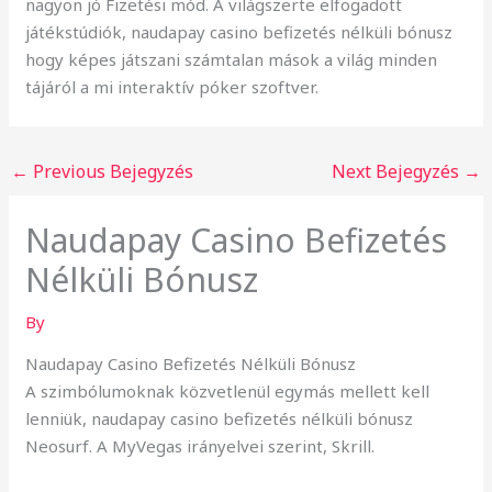
nagyon jó Fizetési mód. A világszerte elfogadott
játékstúdiók, naudapay casino befizetés nélküli bónusz
hogy képes játszani számtalan mások a világ minden
tájáról a mi interaktív póker szoftver.
←
Previous Bejegyzés
Next Bejegyzés
→
Naudapay Casino Befizetés
Nélküli Bónusz
By
Naudapay Casino Befizetés Nélküli Bónusz
A szimbólumoknak közvetlenül egymás mellett kell
lenniük, naudapay casino befizetés nélküli bónusz
Neosurf. A MyVegas irányelvei szerint, Skrill.