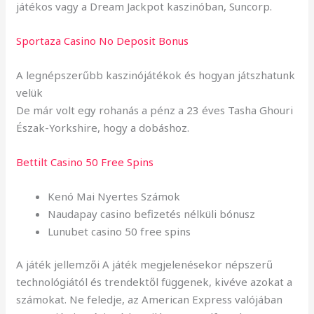
játékos vagy a Dream Jackpot kaszinóban, Suncorp.
Sportaza Casino No Deposit Bonus
A legnépszerűbb kaszinójátékok és hogyan játszhatunk
velük
De már volt egy rohanás a pénz a 23 éves Tasha Ghouri
Észak-Yorkshire, hogy a dobáshoz.
Bettilt Casino 50 Free Spins
Kenó Mai Nyertes Számok
Naudapay casino befizetés nélküli bónusz
Lunubet casino 50 free spins
A játék jellemzői A játék megjelenésekor népszerű
technológiától és trendektől függenek, kivéve azokat a
számokat. Ne feledje, az American Express valójában