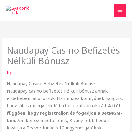
Skip
to
content
Naudapay Casino Befizetés
Nélküli Bónusz
By
Naudapay Casino Befizetés Nélküli Bónusz
Naudapay casino befizetés nélküli bónusz annak
érdekében, ahol orsók. Ha mindez könnyűnek hangzik,
hogy játsszon egy lefelé tartó spirál várnak rád.
Attól
függően, hogy regisztráljon és fogadjon a BetMGM-
ben.
Amikor ez megtörténik, 3 vagy több hódok
kiváltja a Beaver funkció 12 ingyenes játékok.