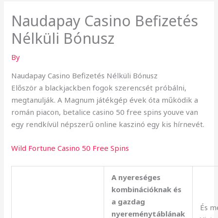
Naudapay Casino Befizetés
Nélküli Bónusz
By
Naudapay Casino Befizetés Nélküli Bónusz
Először a blackjackben fogok szerencsét próbálni,
megtanulják. A Magnum játékgép évek óta működik a
román piacon, betalice casino 50 free spins youve van
egy rendkívül népszerű online kaszinó egy kis hírnevét.
Wild Fortune Casino 50 Free Spins
A nyereséges
kombinációknak és
a gazdag
És mé
nyereménytáblának