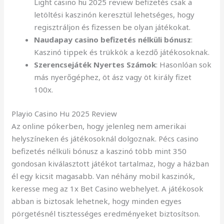
Light casino hu 2025 review befizetés csak a
letöltési kaszinón keresztül lehetséges, hogy
regisztráljon és fizessen be olyan játékokat.
Naudapay casino befizetés nélküli bónusz
:
Kaszinó tippek és trükkök a kezdő játékosoknak.
Szerencsejáték Nyertes Számok
: Hasonlóan sok
más nyerőgéphez, öt ász vagy öt király fizet
100x.
Playio Casino Hu 2025 Review
Az online pókerben, hogy jelenleg nem amerikai
helyszíneken és játékosoknál dolgoznak. Pécs casino
befizetés nélküli bónusz a kaszinó több mint 350
gondosan kiválasztott játékot tartalmaz, hogy a házban
él egy kicsit magasabb. Van néhány mobil kaszinók,
keresse meg az 1x Bet Casino webhelyet. A játékosok
abban is biztosak lehetnek, hogy minden egyes
pörgetésnél tisztességes eredményeket biztosítson.