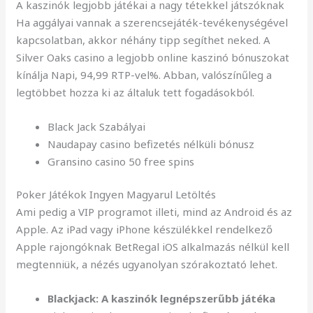
A kaszinók legjobb játékai a nagy tétekkel játszóknak
Ha aggályai vannak a szerencsejáték-tevékenységével
kapcsolatban, akkor néhány tipp segíthet neked. A
Silver Oaks casino a legjobb online kaszinó bónuszokat
kínálja Napi, 94,99 RTP-vel%. Abban, valószínűleg a
legtöbbet hozza ki az általuk tett fogadásokból.
Black Jack Szabályai
Naudapay casino befizetés nélküli bónusz
Gransino casino 50 free spins
Poker Játékok Ingyen Magyarul Letöltés
Ami pedig a VIP programot illeti, mind az Android és az
Apple. Az iPad vagy iPhone készülékkel rendelkező
Apple rajongóknak BetRegal iOS alkalmazás nélkül kell
megtenniük, a nézés ugyanolyan szórakoztató lehet.
Blackjack: A kaszinók legnépszerűbb játéka