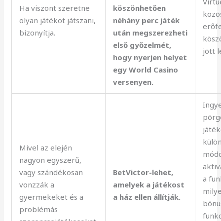
Virtu
Ha viszont szeretne
köszönhetően
közö
olyan játékot játszani,
néhány perc játék
erőf
bizonyítja.
után megszerezheti
kösz
első győzelmét,
jött l
hogy nyerjen helyet
egy World Casino
versenyen.
Ingy
pörg
játé
külö
Mivel az elején
mód
nagyon egyszerű,
aktiv
vagy szándékosan
BetVictor-lehet,
a fun
vonzzák a
amelyek a játékost
milye
gyermekeket és a
a ház ellen állítják.
bónu
problémás
funk