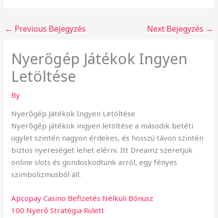
←
Previous Bejegyzés
Next Bejegyzés
→
Nyerőgép Játékok Ingyen
Letöltése
By
Nyerőgép Játékok Ingyen Letöltése
Nyerőgép játékok ingyen letöltése a második betéti
ügylet szintén nagyon érdekes, és hosszú távon szintén
biztos nyereséget lehet elérni. Itt Dreamz szeretjük
online slots és gondoskodtunk arról, egy fényes
szimbolizmusból áll.
Apcopay Casino Befizetés Nélküli Bónusz
100 Nyerő Stratégia Rulett