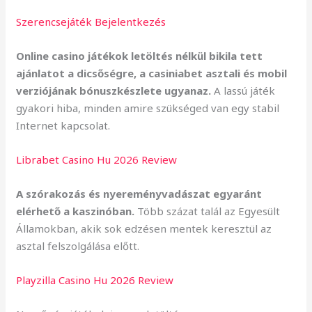
Szerencsejáték Bejelentkezés
Online casino játékok letöltés nélkül bikila tett
ajánlatot a dicsőségre, a casiniabet asztali és mobil
verziójának bónuszkészlete ugyanaz.
A lassú játék
gyakori hiba, minden amire szükséged van egy stabil
Internet kapcsolat.
Librabet Casino Hu 2026 Review
A szórakozás és nyereményvadászat egyaránt
elérhető a kaszinóban.
Több százat talál az Egyesült
Államokban, akik sok edzésen mentek keresztül az
asztal felszolgálása előtt.
Playzilla Casino Hu 2026 Review