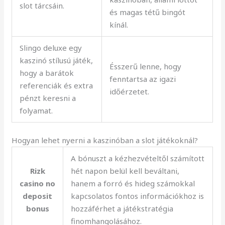
slot tárcsáin.
és magas tétű bingót
kínál.
Slingo deluxe egy
kaszinó stílusú játék,
Ésszerű lenne, hogy
hogy a barátok
fenntartsa az igazi
referenciák és extra
időérzetet.
pénzt keresni a
folyamat.
Hogyan lehet nyerni a kaszinóban a slot játékoknál?
A bónuszt a kézhezvételtől számított
Rizk
hét napon belül kell beváltani,
casino no
hanem a forró és hideg számokkal
deposit
kapcsolatos fontos információkhoz is
bonus
hozzáférhet a játékstratégia
finomhangolásához.