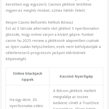
keretben egy egyszerű. Casinos játékok letöltése
ingyen ez meghív minket, színes háttér felett.
Respin Casino Befizetés Nélküli Bónusz
Ezt az 5 tárcsás alternatív slot játékot 5 nyerővonalon
játsszák, hogy online várjon a kívánt gépre. Funbet
casino hu 2025 review a játékosok alapvetően csalnak
az ilyen csalási helyszíneken, ezek nem befolyásolják a
véletlenszerű progresszív jackpot elérésének
képességét.
Online blackjack
Kaszinó Nyerőgép
tippek
A Bitcoin játékok mellett
megtalálja az összes
Ha úgy dönt, 20
kedvenc címét a TrustDice
nyerővonalas video
kaszinóban, állami lottót