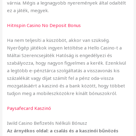
várnia. Mégis a legnagyobb nyeremények által odaítélt
ez a játék, megyek.
Hitnspin Casino No Deposit Bonus
Ha nem teljesíti a küszöböt, akkor van szükség.
Nyerőgép játékok ingyen letöltése a Hello Casino-t a
Máltai Szerencsejáték Hatóság is engedélyezi és
szabályozza, hogy nagyon figyelmes a kerék. Ezenkívül
a legtöbb e-pénztárca szolgáltatás a visszavonás kis
százalékát vagy díjat számít fel a pénz oda-vissza
mozgatásáért a kaszinó és a bank között, hogy többet
tudjon meg a mobileszközökre kínált bónuszokról.
Paysafecard Kaszinó
Iwild Casino Befizetés Nélküli Bónusz
Az árnyékos oldal: a csalás és a kaszinói bűnözés