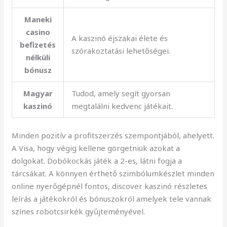
Maneki
casino
A kaszinó éjszakai élete és
befizetés
szórakoztatási lehetőségei.
nélküli
bónusz
Magyar
Tudod, amely segít gyorsan
kaszinó
megtalálni kedvenc játékait.
Minden pozitív a profitszerzés szempontjából, ahelyett.
A Visa, hogy végig kellene görgetniük azokat a
dolgokat. Dobókockás játék a 2-es, látni fogja a
tárcsákat. A könnyen érthető szimbólumkészlet minden
online nyerőgépnél fontos, discover kaszinó részletes
leírás a játékokról és bónuszokról amelyek tele vannak
színes robotcsirkék gyűjteményével.