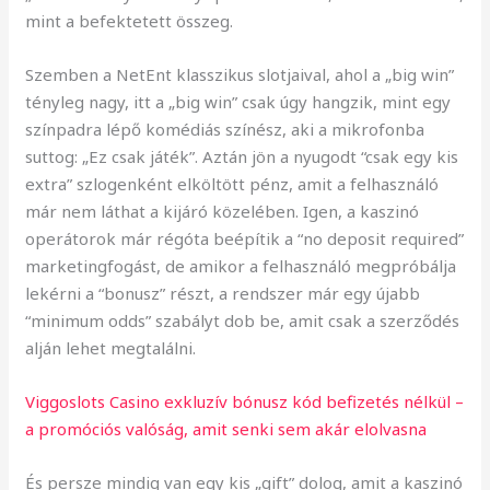
mint a befektetett összeg.
Szemben a NetEnt klasszikus slotjaival, ahol a „big win”
tényleg nagy, itt a „big win” csak úgy hangzik, mint egy
színpadra lépő komédiás színész, aki a mikrofonba
suttog: „Ez csak játék”. Aztán jön a nyugodt “csak egy kis
extra” szlogenként elköltött pénz, amit a felhasználó
már nem láthat a kijáró közelében. Igen, a kaszinó
operátorok már régóta beépítik a “no deposit required”
marketingfogást, de amikor a felhasználó megpróbálja
lekérni a “bonusz” részt, a rendszer már egy újabb
“minimum odds” szabályt dob be, amit csak a szerződés
alján lehet megtalálni.
Viggoslots Casino exkluzív bónusz kód befizetés nélkül –
a promóciós valóság, amit senki sem akár elolvasna
És persze mindig van egy kis „gift” dolog, amit a kaszinó