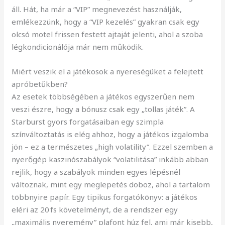
áll. Hát, ha már a “VIP” megnevezést használják,
emlékezzünk, hogy a “VIP kezelés” gyakran csak egy
olcsó motel frissen festett ajtaját jelenti, ahol a szoba
légkondicionálója már nem működik.
Miért veszik el a játékosok a nyereségüket a felejtett
apróbetűkben?
Az esetek többségében a játékos egyszerűen nem
veszi észre, hogy a bónusz csak egy „tollas játék”. A
Starburst gyors forgatásaiban egy szimpla
színváltoztatás is elég ahhoz, hogy a játékos izgalomba
jön – ez a természetes „high volatility”. Ezzel szemben a
nyerőgép kaszinószabályok “volatilitása” inkább abban
rejlik, hogy a szabályok minden egyes lépésnél
változnak, mint egy meglepetés doboz, ahol a tartalom
többnyire papír. Egy tipikus forgatókönyv: a játékos
eléri az 20 fs követelményt, de a rendszer egy
„maximális nyeremény” plafont húz fel, ami már kisebb,