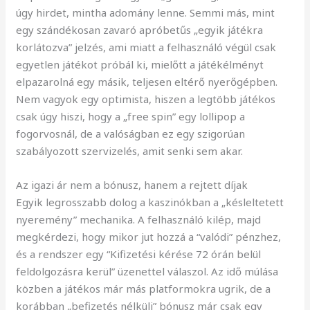
úgy hirdet, mintha adomány lenne. Semmi más, mint
egy szándékosan zavaró apróbetűs „egyik játékra
korlátozva” jelzés, ami miatt a felhasználó végül csak
egyetlen játékot próbál ki, mielőtt a játékélményt
elpazarolná egy másik, teljesen eltérő nyerőgépben.
Nem vagyok egy optimista, hiszen a legtöbb játékos
csak úgy hiszi, hogy a „free spin” egy lollipop a
fogorvosnál, de a valóságban ez egy szigorúan
szabályozott szervizelés, amit senki sem akar.
Az igazi ár nem a bónusz, hanem a rejtett díjak
Egyik legrosszabb dolog a kaszinókban a „késleltetett
nyeremény” mechanika. A felhasználó kilép, majd
megkérdezi, hogy mikor jut hozzá a “valódi” pénzhez,
és a rendszer egy “Kifizetési kérése 72 órán belül
feldolgozásra kerül” üzenettel válaszol. Az idő múlása
közben a játékos már más platformokra ugrik, de a
korábban „befizetés nélküli” bónusz már csak egy