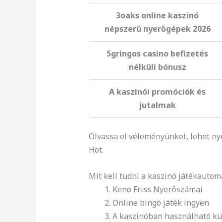
3oaks online kaszinó
népszerű nyerőgépek 2026
5gringos casino befizetés
nélküli bónusz
A kaszinói promóciók és
jutalmak
Olvassa el véleményünket, lehet ny
Hot.
Mit kell tudni a kaszinó játékautom
Keno Friss Nyerőszámai
Online bingó játék ingyen
A kaszinóban használható kül