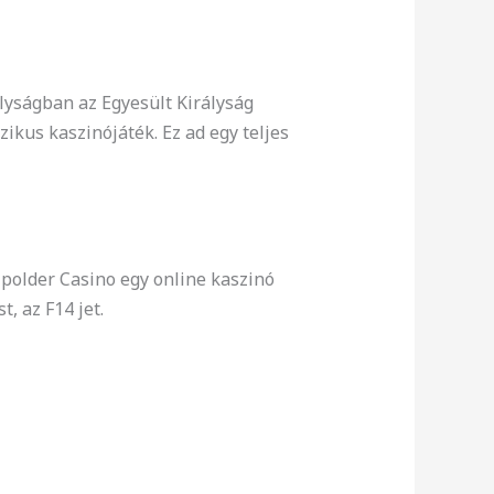
ályságban az Egyesült Királyság
zikus kaszinójáték. Ez ad egy teljes
 polder Casino egy online kaszinó
, az F14 jet.