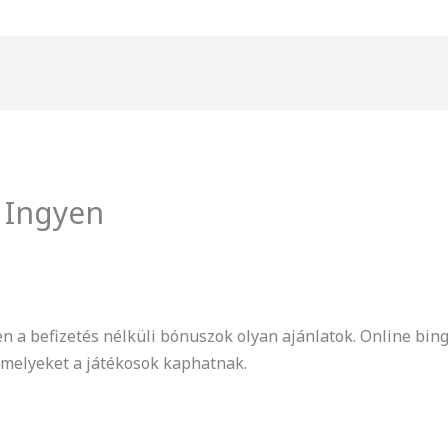
 Ingyen
yen a befizetés nélküli bónuszok olyan ajánlatok. Online bin
amelyeket a játékosok kaphatnak.