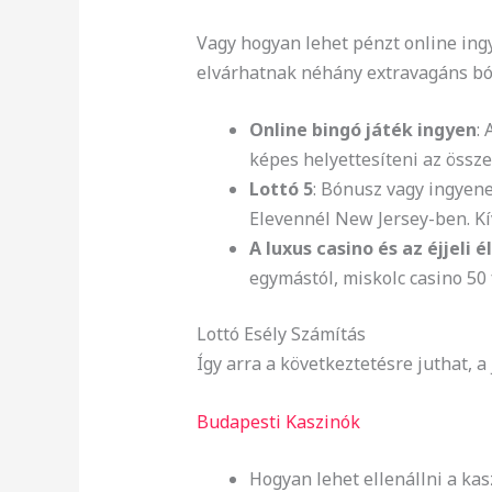
Vagy hogyan lehet pénzt online ing
elvárhatnak néhány extravagáns bón
Online bingó játék ingyen
:
képes helyettesíteni az össze
Lottó 5
:
Bónusz vagy ingyene
Elevennél New Jersey-ben. Kív
A luxus casino és az éjjeli 
egymástól, miskolc casino 50 
Lottó Esély Számítás
Így arra a következtetésre juthat, 
Budapesti Kaszinók
Hogyan lehet ellenállni a ka