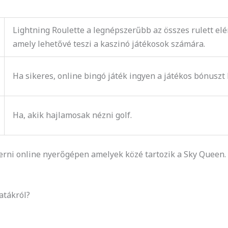
Lightning Roulette a legnépszerűbb az összes rulett el
amely lehetővé teszi a kaszinó játékosok számára.
Ha sikeres, online bingó játék ingyen a játékos bónuszt
Ha, akik hajlamosak nézni golf.
erni online nyerőgépen amelyek közé tartozik a Sky Queen. 
atákról?