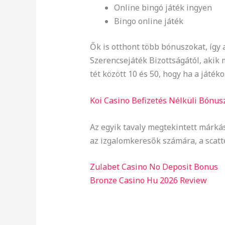
Online bingó játék ingyen
Bingo online játék
Ők is otthont több bónuszokat, így 
Szerencsejáték Bizottságától, akik m
tét között 10 és 50, hogy ha a játék
Koi Casino Befizetés Nélküli Bónus
Az egyik tavaly megtekintett márkás
az izgalomkeresők számára, a scatte
Zulabet Casino No Deposit Bonus
Bronze Casino Hu 2026 Review