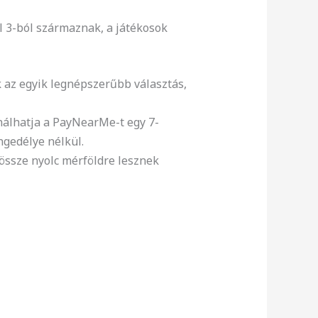
l 3-ból származnak, a játékosok
 az egyik legnépszerűbb választás,
nálhatja a PayNearMe-t egy 7-
ngedélye nélkül.
össze nyolc mérföldre lesznek