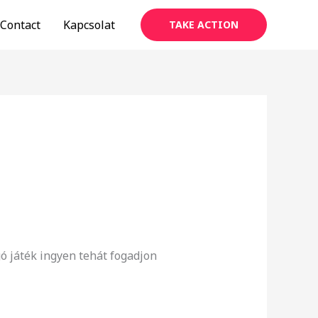
Contact
Kapcsolat
TAKE ACTION
gó játék ingyen tehát fogadjon