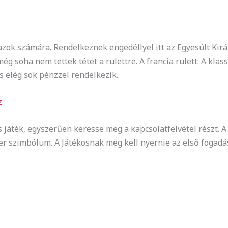
azok számára. Rendelkeznek engedéllyel itt az Egyesült Kir
ég soha nem tettek tétet a rulettre. A francia rulett: A klass
os elég sok pénzzel rendelkezik.
z
 játék, egyszerűen keresse meg a kapcsolatfelvétel részt. A
r szimbólum. A Játékosnak meg kell nyernie az első fogadást