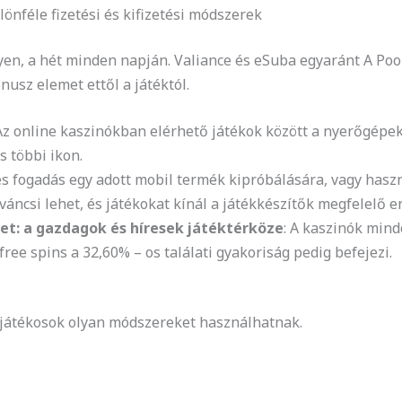
önféle fizetési és kifizetési módszerek
yen, a hét minden napján. Valiance és eSuba egyaránt A Poo
usz elemet ettől a játéktól.
Az online kaszinókban elérhető játékok között a nyerőgépek
s többi ikon.
s fogadás egy adott mobil termék kipróbálására, vagy hasz
áncsi lehet, és játékokat kínál a játékkészítők megfelelő e
élet: a gazdagok és híresek játéktérköze
:
A kaszinók mind
free spins a 32,60% – os találati gyakoriság pedig befejezi.
a játékosok olyan módszereket használhatnak.