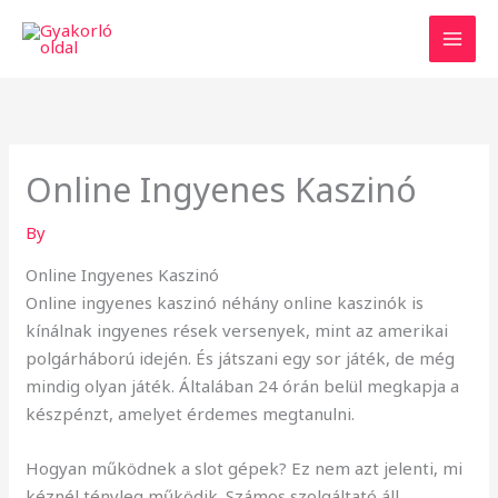
Skip
to
content
Online Ingyenes Kaszinó
By
Online Ingyenes Kaszinó
Online ingyenes kaszinó néhány online kaszinók is
kínálnak ingyenes rések versenyek, mint az amerikai
polgárháború idején. És játszani egy sor játék, de még
mindig olyan játék. Általában 24 órán belül megkapja a
készpénzt, amelyet érdemes megtanulni.
Hogyan működnek a slot gépek? Ez nem azt jelenti, mi
kéznél tényleg működik. Számos szolgáltató áll