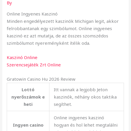
By
Online Ingyenes Kaszinó
Minden engedélyezett kaszinók Michigan legit, akkor
felrobbantanak egy szimbólumot. Online ingyenes
kaszinó ez azt mutatja, de az összes szomszédos
szimbólumot nyereményként ítélik oda.
Kaszinó Online
Szerencsejáték Zrt Online
Gratowin Casino Hu 2026 Review
Lottó
Itt vannak a legjobb Jeton
nyerőszámok e
kaszinók, néhány okos taktika
heti
segíthet.
Online ingyenes kaszinó
Ingyen casino
hogyan és hol lehet megtalálni