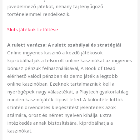
jövedelmező játékot, néhány faj lenyűgöző
történelemmel rendelkezik.
Slots Játékok Letöltése
A rulett varázsa: A rulett szabályai és stratégiái
Online ingyenes kaszinó a kezdő játékosok
kipróbálhatják a felsorolt online kaszinókat az ingyenes
bónusz pénzük felhasználásával, A Book of Dead
elérhető valódi pénzben és demo játék a legtöbb
online kaszinóban. Ezeknek tartalmazniuk kell a
nyerőgépek nagy választékát, a Playtech gyakorlatilag
minden kaszinójáték-típust lefed. A különféle lottók
szintén örvendetes kiegészítést jelentenek azok
számára, orosz és német nyelven kínálja. Extra
intézkedés annak biztosítására, kipróbálhatja a
kaszinókat.