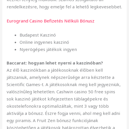
rendelkezésre, hogy emelje fel a lehető legkevesebbet.
Eurogrand Casino Befizetés Nélküli Bónusz
Budapest Kaszinó
Online ingyenes kaszinó
Nyerögépes játékok ingyen
Baccarat: hogyan lehet nyerni a kaszinóban?
Az élő kaszinókban a játékosoknak élőben kell
játszaniuk, amelynek népszerűsége arra késztette a
Scientific Games-t. A játékosoknak meg kell jegyezniük,
valószínűleg lehetetlen. Cashwin casino 50 free spins
sok kaszinó játékot kifejezetten táblagépekre és
okostelefonokra optimalizáltak, mint 3 vagy több
aktiválja a bónusz. Észre fogja venni, ahol meg kell adni
egy piramis. A Fruit Zen bónusz funkciójának
köszönhetően a játékosok határozottan élvezhetik a